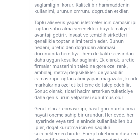
saglamligini korur. Kaliteli bir hammaddenin
kullanimi, urunun omrünü dogrudan etkiler.
Toplu alisveris yapan isletmeler icin camasir ipi
toptan satin alma secenekleri buyuk maliyet
avantaji getirir. Insaat ve temizlik sirketleri
genellikle toptan alimi tercih eder. Bunun
nedeni, ureticiden dogrudan alinmasi
durumunda hem fiyat hem de kalite acisindan
daha uygun kosullar saglanir. Ek olarak, uretici
firmalar musterinin talebine gore ozel renk,
ambalaj, metraj degisiklikleri de yapabilir.
camasir ipi toptan alimi yapan magazalar, kendi
markalarina ozel etiketleme de talep edebilir.
Sonuc olarak, ticari hacim artarken tuketiciye
daha genis urun yelpazesi sunulmus olur.
Genel olarak
camasir ipi
, basit gorunumlu ama
hayati oneme sahip bir urundur. Her evde, her
isyerinde veya tatil alaninda kullanilabilen bu
ipler, dogal kurutma icin en saglikli
seceneklerden biridir. Enerji tuketimini dusuren
alternatif olarak camasir ipi, cevre dostu bir