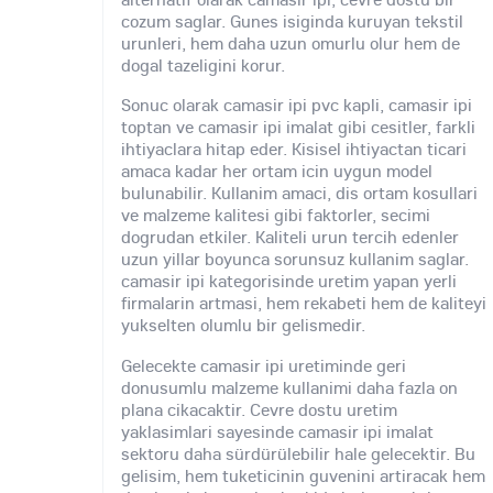
cozum saglar. Gunes isiginda kuruyan tekstil
urunleri, hem daha uzun omurlu olur hem de
dogal tazeligini korur.
Sonuc olarak camasir ipi pvc kapli, camasir ipi
toptan ve camasir ipi imalat gibi cesitler, farkli
ihtiyaclara hitap eder. Kisisel ihtiyactan ticari
amaca kadar her ortam icin uygun model
bulunabilir. Kullanim amaci, dis ortam kosullari
ve malzeme kalitesi gibi faktorler, secimi
dogrudan etkiler. Kaliteli urun tercih edenler
uzun yillar boyunca sorunsuz kullanim saglar.
camasir ipi kategorisinde uretim yapan yerli
firmalarin artmasi, hem rekabeti hem de kaliteyi
yukselten olumlu bir gelismedir.
Gelecekte camasir ipi uretiminde geri
donusumlu malzeme kullanimi daha fazla on
plana cikacaktir. Cevre dostu uretim
yaklasimlari sayesinde camasir ipi imalat
sektoru daha sürdürülebilir hale gelecektir. Bu
gelisim, hem tuketicinin guvenini artiracak hem