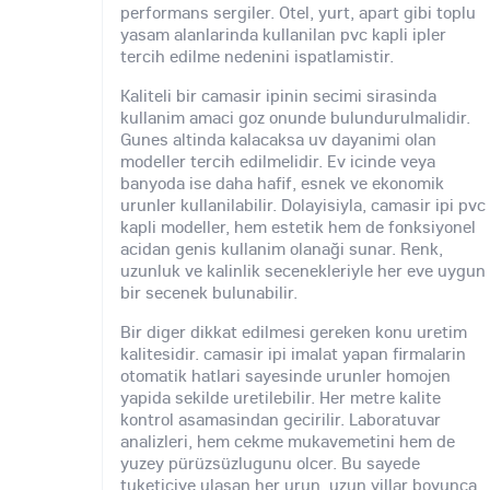
performans sergiler. Otel, yurt, apart gibi toplu
yasam alanlarinda kullanilan pvc kapli ipler
tercih edilme nedenini ispatlamistir.
Kaliteli bir camasir ipinin secimi sirasinda
kullanim amaci goz onunde bulundurulmalidir.
Gunes altinda kalacaksa uv dayanimi olan
modeller tercih edilmelidir. Ev icinde veya
banyoda ise daha hafif, esnek ve ekonomik
urunler kullanilabilir. Dolayisiyla, camasir ipi pvc
kapli modeller, hem estetik hem de fonksiyonel
acidan genis kullanim olanaği sunar. Renk,
uzunluk ve kalinlik secenekleriyle her eve uygun
bir secenek bulunabilir.
Bir diger dikkat edilmesi gereken konu uretim
kalitesidir. camasir ipi imalat yapan firmalarin
otomatik hatlari sayesinde urunler homojen
yapida sekilde uretilebilir. Her metre kalite
kontrol asamasindan gecirilir. Laboratuvar
analizleri, hem cekme mukavemetini hem de
yuzey pürüzsüzlugunu olcer. Bu sayede
tuketiciye ulasan her urun, uzun yillar boyunca