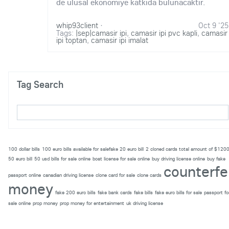
de ulusal ekonomiye katkida bulunacaktir.
whip93client
·
Oct 9 '25
Tags:
|sep|camasir ipi
,
camasir ipi pvc kapli
,
camasir
ipi toptan
,
camasir ipi imalat
Tag Search
100 dollar bills
100 euro bills available for salefake 20 euro bill
2 cloned cards total amount of $120
50 euro bill
50 usd bills for sale online
boat license for sale online
buy driving license online
buy fake
counterfe
passport online
canadian driving license
clone card for sale
clone cards
money
fake 200 euro bills
fake bank cards
fake bills
fake euro bills for sale
passport fo
sale online
prop money
prop money for entertainment
uk driving license