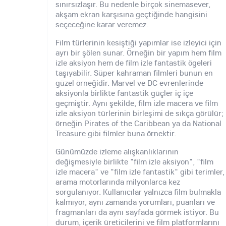
sınırsızlaşır. Bu nedenle birçok sinemasever,
akşam ekran karşısına geçtiğinde hangisini
seçeceğine karar veremez.
Film türlerinin kesiştiği yapımlar ise izleyici için
ayrı bir şölen sunar. Örneğin bir yapım hem film
izle aksiyon hem de film izle fantastik ögeleri
taşıyabilir. Süper kahraman filmleri bunun en
güzel örneğidir. Marvel ve DC evrenlerinde
aksiyonla birlikte fantastik güçler iç içe
geçmiştir. Aynı şekilde, film izle macera ve film
izle aksiyon türlerinin birleşimi de sıkça görülür;
örneğin Pirates of the Caribbean ya da National
Treasure gibi filmler buna örnektir.
Günümüzde izleme alışkanlıklarının
değişmesiyle birlikte "film izle aksiyon", "film
izle macera" ve "film izle fantastik" gibi terimler,
arama motorlarında milyonlarca kez
sorgulanıyor. Kullanıcılar yalnızca film bulmakla
kalmıyor, aynı zamanda yorumları, puanları ve
fragmanları da aynı sayfada görmek istiyor. Bu
durum, içerik üreticilerini ve film platformlarını