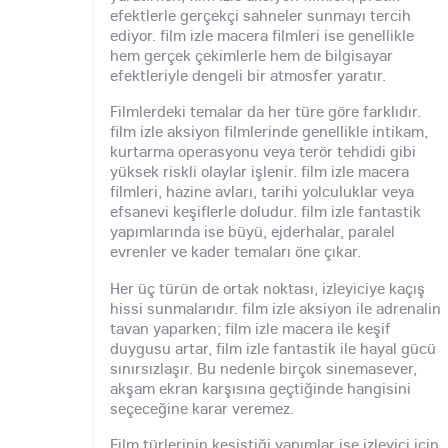
efektlerle gerçekçi sahneler sunmayı tercih
ediyor. film izle macera filmleri ise genellikle
hem gerçek çekimlerle hem de bilgisayar
efektleriyle dengeli bir atmosfer yaratır.
Filmlerdeki temalar da her türe göre farklıdır.
film izle aksiyon filmlerinde genellikle intikam,
kurtarma operasyonu veya terör tehdidi gibi
yüksek riskli olaylar işlenir. film izle macera
filmleri, hazine avları, tarihi yolculuklar veya
efsanevi keşiflerle doludur. film izle fantastik
yapımlarında ise büyü, ejderhalar, paralel
evrenler ve kader temaları öne çıkar.
Her üç türün de ortak noktası, izleyiciye kaçış
hissi sunmalarıdır. film izle aksiyon ile adrenalin
tavan yaparken; film izle macera ile keşif
duygusu artar, film izle fantastik ile hayal gücü
sınırsızlaşır. Bu nedenle birçok sinemasever,
akşam ekran karşısına geçtiğinde hangisini
seçeceğine karar veremez.
Film türlerinin kesiştiği yapımlar ise izleyici için