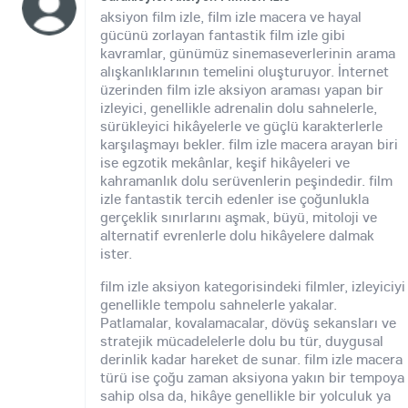
aksiyon film izle, film izle macera ve hayal
gücünü zorlayan fantastik film izle gibi
kavramlar, günümüz sinemaseverlerinin arama
alışkanlıklarının temelini oluşturuyor. İnternet
üzerinden film izle aksiyon araması yapan bir
izleyici, genellikle adrenalin dolu sahnelerle,
sürükleyici hikâyelerle ve güçlü karakterlerle
karşılaşmayı bekler. film izle macera arayan biri
ise egzotik mekânlar, keşif hikâyeleri ve
kahramanlık dolu serüvenlerin peşindedir. film
izle fantastik tercih edenler ise çoğunlukla
gerçeklik sınırlarını aşmak, büyü, mitoloji ve
alternatif evrenlerle dolu hikâyelere dalmak
ister.
film izle aksiyon kategorisindeki filmler, izleyiciyi
genellikle tempolu sahnelerle yakalar.
Patlamalar, kovalamacalar, dövüş sekansları ve
stratejik mücadelelerle dolu bu tür, duygusal
derinlik kadar hareket de sunar. film izle macera
türü ise çoğu zaman aksiyona yakın bir tempoya
sahip olsa da, hikâye genellikle bir yolculuk ya