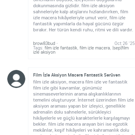
dokunmasında gizlidir. film izle aksiyon
sahneleriyle kalp atışlarını hızlandırırken, film
izle macera hikâyeleriyle umut verir, film izle
fantastik yapımlarla da hayal gücünü özgür
bırakır. Her türün kendi ruhu, ritmi ve dili vardır.
brow83bud
·
Oct 26 '25
Tags:
film izle fantastik
,
film izle macera
,
|sep|film
izle aksiyon
Film İzle Aksiyon Macera Fantastik Serüven
film izle aksiyon, macera film izle ve fantastik
film izle gibi kavramlar, günümüz
sinemaseverlerinin arama alışkanlıklarının
temelini oluşturuyor. İnternet üzerinden film izle
aksiyon araması yapan bir izleyici, genellikle
adrenalin dolu sahnelerle, sürükleyici
hikâyelerle ve güçlü karakterlerle karşılaşmayı
bekler. film izle macera arayan biri ise egzotik
mekânlar, keşif hikâyeleri ve kahramanlık dolu