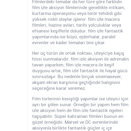
Filmlerdeki temalar da her türe göre farklıdır.
film izle aksiyon filmlerinde genellikle intikam,
kurtarma operasyonu veya terör tehdidi gibi
yüksek riskli olaylar işlenir. film izle macera
filmleri, hazine avları, tarihi yolculuklar veya
efsanevi keşiflerle doludur. film izle fantastik
yapımlarında ise büyü, ejderhalar, paralel
evrenler ve kader temaları öne çıkar.
Her üç türün de ortak noktası, izleyiciye kaçış
hissi sunmalarıdır. film izle aksiyon ile adrenalin
tavan yaparken; film izle macera ile keşif
duygusu artar, film izle fantastik ile hayal gücü
sınırsızlaşır. Bu nedenle birçok sinemasever,
akşam ekran karşısına geçtiğinde hangisini
seçeceğine karar veremez.
Film türlerinin kesiştiği yapımlar ise izleyici için
ayrı bir şölen sunar. Örneğin bir yapım hem film
izle aksiyon hem de film izle fantastik ögeleri
taşıyabilir. Süper kahraman filmleri bunun en
güzel örneğidir. Marvel ve DC evrenlerinde
aksiyonla birlikte fantastik güçler iç içe