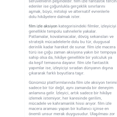
serüvenlerin peşindedir. film izle fantastik tercih
edenler ise çoğunlukla gerçeklik sınırlarını
aşmak, büyü, mitoloji ve alternatif evrenlerle
dolu hikâyelere dalmak ister.
film izle aksiyon
kategorisindeki filmler, izleyiciyi
genellikle tempolu sahnelerle yakalar.
Patlamalar, kovalamacalar, dövüş sekansları ve
stratejik mücadelelerle dolu bu tür, duygusal
derinlik kadar hareket de sunar. film izle macera
türü ise çoğu zaman aksiyona yakın bir tempoya
sahip olsa da, hikâye genellikle bir yolculuk ya
da keşif temasına dayanır. film izle fantastik
yapımlar ise, izleyiciyi sıradan dünyanın dışına
çıkararak farklı boyutlara taşır.
Günümüz platformlarında film izle aksiyon terimi
sadece bir tür değil, aynı zamanda bir deneyim
anlamına gelir. İzleyici, artık sadece bir hikâye
izlemek istemiyor; her karesinde gerilim,
mücadele ve kahramanlık hissi arıyor. film izle
macera araması yapan bir kullanıcı içinse en
önemli unsur merak duygusudur. Ulaşılması zor