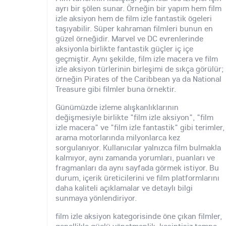
ayrı bir şölen sunar. Örneğin bir yapım hem film
izle aksiyon hem de film izle fantastik ögeleri
taşıyabilir. Süper kahraman filmleri bunun en
güzel örneğidir. Marvel ve DC evrenlerinde
aksiyonla birlikte fantastik güçler iç içe
geçmiştir. Aynı şekilde, film izle macera ve film
izle aksiyon türlerinin birleşimi de sıkça görülür;
örneğin Pirates of the Caribbean ya da National
Treasure gibi filmler buna örnektir.
Günümüzde izleme alışkanlıklarının
değişmesiyle birlikte "film izle aksiyon", "film
izle macera" ve "film izle fantastik" gibi terimler,
arama motorlarında milyonlarca kez
sorgulanıyor. Kullanıcılar yalnızca film bulmakla
kalmıyor, aynı zamanda yorumları, puanları ve
fragmanları da aynı sayfada görmek istiyor. Bu
durum, içerik üreticilerini ve film platformlarını
daha kaliteli açıklamalar ve detaylı bilgi
sunmaya yönlendiriyor.
film izle aksiyon kategorisinde öne çıkan filmler,
genellikle güçlü yönetmenlik, kesintisiz tempo