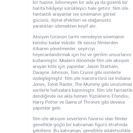
bir hazine, bilinmeyen bir ada ya da gizemli bir
harita hikâyeyi sürükleyici hale getirir. film izle
fantastik arayanlar ise sinemanın görsel
gücünü, dijital efektleri ve olağanüstü
yaratıkları izlemekten keyif alır.
Aksiyon türünün tarihi neredeyse sinemanın
kendisi kadar eskidir. İlk sessiz filmlerden
itibaren yönetmenler, seyirciyi
heyecanlandırmak için hız ve gerilim unsurlarını
kullanmıştır. Modern dönemde film izle aksiyon
arayan kitle için yapımlar; Jason Statham,
Dwayne Johnson, Tom Cruise gibi isimlerle
özdeşleşmiştir. film izle macera türü ise Indiana
Jones, Tomb Raider, The Mummy gibi unutulmaz
serilerle hafızalara kazınmıştır. film izle fantastik
dendiğinde ise akla hemen Yüzüklerin Efendisi,
Harry Potter ve Game of Thrones gibi devasa
yapımlar gelir.
film izle aksiyon severlerin favorisi olan filmler
genellikle güçlü bir kahraman figürü etrafında
şekillenir. Bu kahraman, genellikle adaletsizlikle