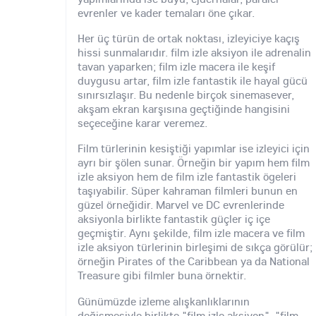
evrenler ve kader temaları öne çıkar.
Her üç türün de ortak noktası, izleyiciye kaçış
hissi sunmalarıdır. film izle aksiyon ile adrenalin
tavan yaparken; film izle macera ile keşif
duygusu artar, film izle fantastik ile hayal gücü
sınırsızlaşır. Bu nedenle birçok sinemasever,
akşam ekran karşısına geçtiğinde hangisini
seçeceğine karar veremez.
Film türlerinin kesiştiği yapımlar ise izleyici için
ayrı bir şölen sunar. Örneğin bir yapım hem film
izle aksiyon hem de film izle fantastik ögeleri
taşıyabilir. Süper kahraman filmleri bunun en
güzel örneğidir. Marvel ve DC evrenlerinde
aksiyonla birlikte fantastik güçler iç içe
geçmiştir. Aynı şekilde, film izle macera ve film
izle aksiyon türlerinin birleşimi de sıkça görülür;
örneğin Pirates of the Caribbean ya da National
Treasure gibi filmler buna örnektir.
Günümüzde izleme alışkanlıklarının
değişmesiyle birlikte "film izle aksiyon", "film