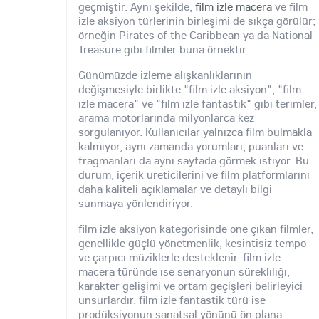
geçmiştir. Aynı şekilde,
film izle macera
ve film
izle aksiyon türlerinin birleşimi de sıkça görülür;
örneğin Pirates of the Caribbean ya da National
Treasure gibi filmler buna örnektir.
Günümüzde izleme alışkanlıklarının
değişmesiyle birlikte "film izle aksiyon", "film
izle macera" ve "film izle fantastik" gibi terimler,
arama motorlarında milyonlarca kez
sorgulanıyor. Kullanıcılar yalnızca film bulmakla
kalmıyor, aynı zamanda yorumları, puanları ve
fragmanları da aynı sayfada görmek istiyor. Bu
durum, içerik üreticilerini ve film platformlarını
daha kaliteli açıklamalar ve detaylı bilgi
sunmaya yönlendiriyor.
film izle aksiyon kategorisinde öne çıkan filmler,
genellikle güçlü yönetmenlik, kesintisiz tempo
ve çarpıcı müziklerle desteklenir. film izle
macera türünde ise senaryonun sürekliliği,
karakter gelişimi ve ortam geçişleri belirleyici
unsurlardır. film izle fantastik türü ise
prodüksiyonun sanatsal yönünü ön plana