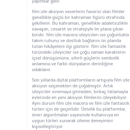
yapımlar gelir.
film izle aksiyon severlerin favorisi olan filmler
genellikle güçlü bir kahraman figürü etrafında
şekillenir. Bu kahraman, genellikle adaletsizlikle
savaşan, cesaret ve stratejiyle ön plana çıkan
biridir. film izle macera izleyicileri ise çoğunlukla
takım ruhunu ve dostluk bağlarını ön planda
tutan hikâyelere ilgi gösterir. film izle fantastik
türündeki izleyiciler ise çoğu zaman karakterin
içsel dönüşümüne, sihirli güçlerin sembolik
anlamına ve farklı dünyaların derinliğine
odaklanır.
Son yıllarda dijital platformların artışıyla film izle
aksiyon seçenekleri de çoğalmıştır. Artık
izleyiciler sinemaya gitmeden, birkaç tıklamayla
evlerinde en yeni aksiyon filmlerini izleyebiliyor.
Aynı durum film izle macera ve film izle fantastik
türleri için de geçerlidir. Üstelik bu platformlar,
öneri algoritmaları sayesinde kullanıcıya en
uygun türleri sunarak izleme deneyimini
kişiselleştiriyor.