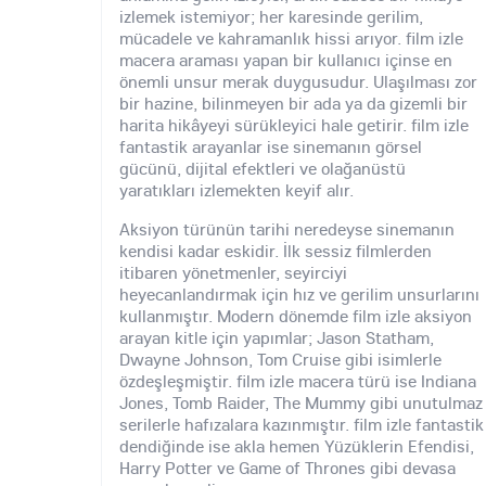
izlemek istemiyor; her karesinde gerilim,
mücadele ve kahramanlık hissi arıyor. film izle
macera araması yapan bir kullanıcı içinse en
önemli unsur merak duygusudur. Ulaşılması zor
bir hazine, bilinmeyen bir ada ya da gizemli bir
harita hikâyeyi sürükleyici hale getirir. film izle
fantastik arayanlar ise sinemanın görsel
gücünü, dijital efektleri ve olağanüstü
yaratıkları izlemekten keyif alır.
Aksiyon türünün tarihi neredeyse sinemanın
kendisi kadar eskidir. İlk sessiz filmlerden
itibaren yönetmenler, seyirciyi
heyecanlandırmak için hız ve gerilim unsurlarını
kullanmıştır. Modern dönemde film izle aksiyon
arayan kitle için yapımlar; Jason Statham,
Dwayne Johnson, Tom Cruise gibi isimlerle
özdeşleşmiştir. film izle macera türü ise Indiana
Jones, Tomb Raider, The Mummy gibi unutulmaz
serilerle hafızalara kazınmıştır. film izle fantastik
dendiğinde ise akla hemen Yüzüklerin Efendisi,
Harry Potter ve Game of Thrones gibi devasa