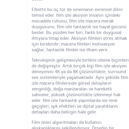
Elbette bu üç tür de sinemanın evrensel dilini
temsil eder. film izle aksiyon insanın içindeki
mücadele ruhunu; film izle macera merak
duygusunu; film izle fantastik ise hayal gücünü
besler. Bu yüzden her biri, farklı bir duygusal
ihtiyaca hitap eder. Aksiyon filmleri stres atmak
için birebirdir; macera filmleri motivasyon
sağlar; fantastik filmler ise ilham verir.
Teknolojinin gelişmesiyle birlikte izleme biçimleri
de değişmiştir. Artık birçok kişi film izle aksiyon
deneyimini 4K ya da 8K çözünürlükte, surround
ses sistemleriyle yaşamaktadır. Aynı şekilde film
izle macera filmlerinde görsel detayların
zenginliği, doğa manzaraları ve hareketli
sahneler, yüksek çözünürlükte izlenmeyi hak
eder. film izle fantastik yapımlarda ise renk
geçişleri, ışık efektleri ve dijital yaratıkların
detayları daha belirgin hale gelir.
Film öneri algoritmaları da kullanıcı
alışkanlıklarını şekillendiriyor. Örneğin bir