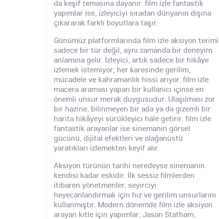
da keşif temasına dayanır. film izle fantastik
yapımlar ise, izleyiciyi sıradan dünyanın dışına
çıkararak farklı boyutlara taşır.
Günümüz platformlarında film izle aksiyon terimi
sadece bir tür değil, aynı zamanda bir deneyim
anlamına gelir. İzleyici, artık sadece bir hikâye
izlemek istemiyor; her karesinde gerilim,
mücadele ve kahramanlık hissi arıyor. film izle
macera araması yapan bir kullanıcı içinse en
önemli unsur merak duygusudur. Ulaşılması zor
bir hazine, bilinmeyen bir ada ya da gizemli bir
harita hikâyeyi sürükleyici hale getirir. film izle
fantastik arayanlar ise sinemanın görsel
gücünü, dijital efektleri ve olağanüstü
yaratıkları izlemekten keyif alır.
Aksiyon türünün tarihi neredeyse sinemanın
kendisi kadar eskidir. İlk sessiz filmlerden
itibaren yönetmenler, seyirciyi
heyecanlandırmak için hız ve gerilim unsurlarını
kullanmıştır. Modern dönemde film izle aksiyon
arayan kitle için yapımlar; Jason Statham,