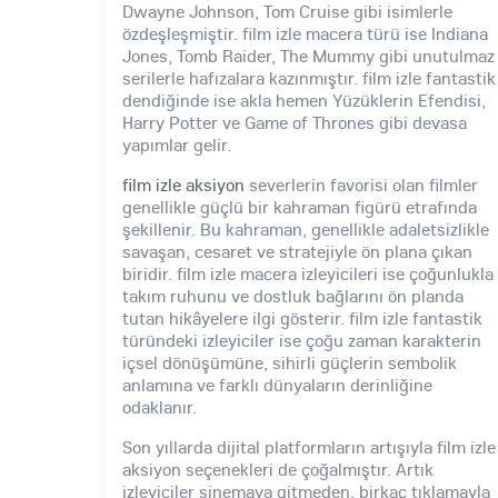
Dwayne Johnson, Tom Cruise gibi isimlerle
özdeşleşmiştir. film izle macera türü ise Indiana
Jones, Tomb Raider, The Mummy gibi unutulmaz
serilerle hafızalara kazınmıştır. film izle fantastik
dendiğinde ise akla hemen Yüzüklerin Efendisi,
Harry Potter ve Game of Thrones gibi devasa
yapımlar gelir.
film izle aksiyon
severlerin favorisi olan filmler
genellikle güçlü bir kahraman figürü etrafında
şekillenir. Bu kahraman, genellikle adaletsizlikle
savaşan, cesaret ve stratejiyle ön plana çıkan
biridir. film izle macera izleyicileri ise çoğunlukla
takım ruhunu ve dostluk bağlarını ön planda
tutan hikâyelere ilgi gösterir. film izle fantastik
türündeki izleyiciler ise çoğu zaman karakterin
içsel dönüşümüne, sihirli güçlerin sembolik
anlamına ve farklı dünyaların derinliğine
odaklanır.
Son yıllarda dijital platformların artışıyla film izle
aksiyon seçenekleri de çoğalmıştır. Artık
izleyiciler sinemaya gitmeden, birkaç tıklamayla