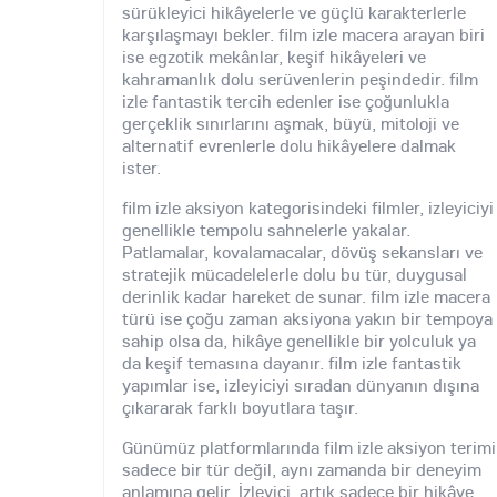
sürükleyici hikâyelerle ve güçlü karakterlerle
karşılaşmayı bekler. film izle macera arayan biri
ise egzotik mekânlar, keşif hikâyeleri ve
kahramanlık dolu serüvenlerin peşindedir. film
izle fantastik tercih edenler ise çoğunlukla
gerçeklik sınırlarını aşmak, büyü, mitoloji ve
alternatif evrenlerle dolu hikâyelere dalmak
ister.
film izle aksiyon kategorisindeki filmler, izleyiciyi
genellikle tempolu sahnelerle yakalar.
Patlamalar, kovalamacalar, dövüş sekansları ve
stratejik mücadelelerle dolu bu tür, duygusal
derinlik kadar hareket de sunar. film izle macera
türü ise çoğu zaman aksiyona yakın bir tempoya
sahip olsa da, hikâye genellikle bir yolculuk ya
da keşif temasına dayanır. film izle fantastik
yapımlar ise, izleyiciyi sıradan dünyanın dışına
çıkararak farklı boyutlara taşır.
Günümüz platformlarında film izle aksiyon terimi
sadece bir tür değil, aynı zamanda bir deneyim
anlamına gelir. İzleyici, artık sadece bir hikâye