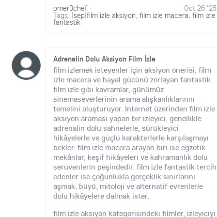
omer3chef
·
Oct 26 '25
Tags:
|sep|film izle aksiyon
,
film izle macera
,
film izle
fantastik
Adrenalin Dolu Aksiyon Film İzle
film izlemek isteyenler için aksiyon önerisi, film
izle macera ve hayal gücünü zorlayan fantastik
film izle gibi kavramlar, günümüz
sinemaseverlerinin arama alışkanlıklarının
temelini oluşturuyor. İnternet üzerinden film izle
aksiyon araması yapan bir izleyici, genellikle
adrenalin dolu sahnelerle, sürükleyici
hikâyelerle ve güçlü karakterlerle karşılaşmayı
bekler. film izle macera arayan biri ise egzotik
mekânlar, keşif hikâyeleri ve kahramanlık dolu
serüvenlerin peşindedir. film izle fantastik tercih
edenler ise çoğunlukla gerçeklik sınırlarını
aşmak, büyü, mitoloji ve alternatif evrenlerle
dolu hikâyelere dalmak ister.
film izle aksiyon kategorisindeki filmler, izleyiciyi