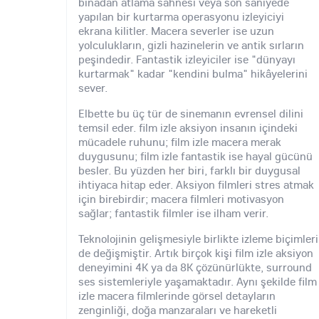
binadan atlama sahnesi veya son saniyede
yapılan bir kurtarma operasyonu izleyiciyi
ekrana kilitler. Macera severler ise uzun
yolculukların, gizli hazinelerin ve antik sırların
peşindedir. Fantastik izleyiciler ise "dünyayı
kurtarmak" kadar "kendini bulma" hikâyelerini
sever.
Elbette bu üç tür de sinemanın evrensel dilini
temsil eder. film izle aksiyon insanın içindeki
mücadele ruhunu; film izle macera merak
duygusunu; film izle fantastik ise hayal gücünü
besler. Bu yüzden her biri, farklı bir duygusal
ihtiyaca hitap eder. Aksiyon filmleri stres atmak
için birebirdir; macera filmleri motivasyon
sağlar; fantastik filmler ise ilham verir.
Teknolojinin gelişmesiyle birlikte izleme biçimleri
de değişmiştir. Artık birçok kişi film izle aksiyon
deneyimini 4K ya da 8K çözünürlükte, surround
ses sistemleriyle yaşamaktadır. Aynı şekilde film
izle macera filmlerinde görsel detayların
zenginliği, doğa manzaraları ve hareketli