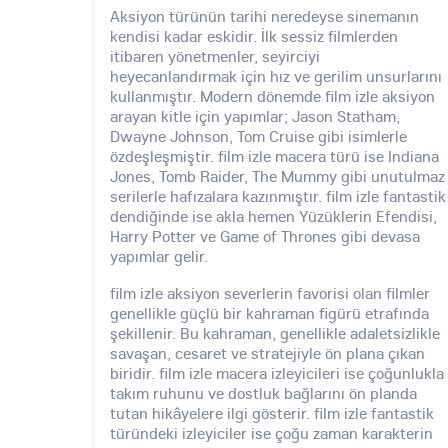
Aksiyon türünün tarihi neredeyse sinemanın
kendisi kadar eskidir. İlk sessiz filmlerden
itibaren yönetmenler, seyirciyi
heyecanlandırmak için hız ve gerilim unsurlarını
kullanmıştır. Modern dönemde film izle aksiyon
arayan kitle için yapımlar; Jason Statham,
Dwayne Johnson, Tom Cruise gibi isimlerle
özdeşleşmiştir. film izle macera türü ise Indiana
Jones, Tomb Raider, The Mummy gibi unutulmaz
serilerle hafızalara kazınmıştır. film izle fantastik
dendiğinde ise akla hemen Yüzüklerin Efendisi,
Harry Potter ve Game of Thrones gibi devasa
yapımlar gelir.
film izle aksiyon severlerin favorisi olan filmler
genellikle güçlü bir kahraman figürü etrafında
şekillenir. Bu kahraman, genellikle adaletsizlikle
savaşan, cesaret ve stratejiyle ön plana çıkan
biridir. film izle macera izleyicileri ise çoğunlukla
takım ruhunu ve dostluk bağlarını ön planda
tutan hikâyelere ilgi gösterir. film izle fantastik
türündeki izleyiciler ise çoğu zaman karakterin