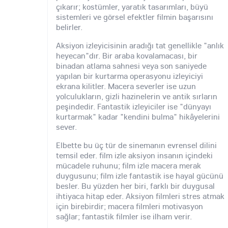
çıkarır; kostümler, yaratık tasarımları, büyü
sistemleri ve görsel efektler filmin başarısını
belirler.
Aksiyon izleyicisinin aradığı tat genellikle "anlık
heyecan"dır. Bir araba kovalamacası, bir
binadan atlama sahnesi veya son saniyede
yapılan bir kurtarma operasyonu izleyiciyi
ekrana kilitler. Macera severler ise uzun
yolculukların, gizli hazinelerin ve antik sırların
peşindedir. Fantastik izleyiciler ise "dünyayı
kurtarmak" kadar "kendini bulma" hikâyelerini
sever.
Elbette bu üç tür de sinemanın evrensel dilini
temsil eder. film izle aksiyon insanın içindeki
mücadele ruhunu; film izle macera merak
duygusunu; film izle fantastik ise hayal gücünü
besler. Bu yüzden her biri, farklı bir duygusal
ihtiyaca hitap eder. Aksiyon filmleri stres atmak
için birebirdir; macera filmleri motivasyon
sağlar; fantastik filmler ise ilham verir.