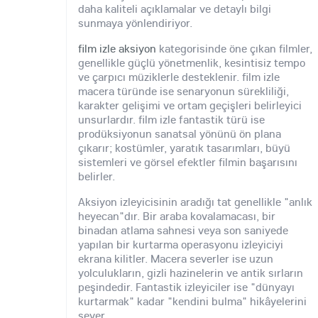
daha kaliteli açıklamalar ve detaylı bilgi
sunmaya yönlendiriyor.
film izle aksiyon
kategorisinde öne çıkan filmler,
genellikle güçlü yönetmenlik, kesintisiz tempo
ve çarpıcı müziklerle desteklenir. film izle
macera türünde ise senaryonun sürekliliği,
karakter gelişimi ve ortam geçişleri belirleyici
unsurlardır. film izle fantastik türü ise
prodüksiyonun sanatsal yönünü ön plana
çıkarır; kostümler, yaratık tasarımları, büyü
sistemleri ve görsel efektler filmin başarısını
belirler.
Aksiyon izleyicisinin aradığı tat genellikle "anlık
heyecan"dır. Bir araba kovalamacası, bir
binadan atlama sahnesi veya son saniyede
yapılan bir kurtarma operasyonu izleyiciyi
ekrana kilitler. Macera severler ise uzun
yolculukların, gizli hazinelerin ve antik sırların
peşindedir. Fantastik izleyiciler ise "dünyayı
kurtarmak" kadar "kendini bulma" hikâyelerini
sever.