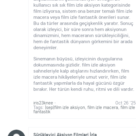
kullanıcı sık sık film izle aksiyon kategorisinde
film izliyorsa, sistem ona benzer temalı film izle
macera veya film izle fantastik önerileri sunar.
Bu da türler arasında geçişkenlik yaratır. Sonuç
olarak izleyici, bir süre sonra hem aksiyonun
dinamizmini, hem maceranın sürükleyiciliğini,
hem de fantastik dünyanın görkemini bir arada
deneyimler.
Sinemanın büyüsü, izleyicinin duygularına
dokunmasında gizlidir. film izle aksiyon
sahneleriyle kalp atışlarını hızlandırırken, film
izle macera hikâyeleriyle umut verir, film izle
fantastik yapımlarla da hayal gücünü özgür
bırakır. Her türün kendi ruhu, ritmi ve dili vardır.
iris23knee
·
Oct 26 '25
Tags:
|sep|film izle aksiyon
,
film izle macera
,
film izle
fantastik
Sürükleyici Aksiyon Filmleri İzle