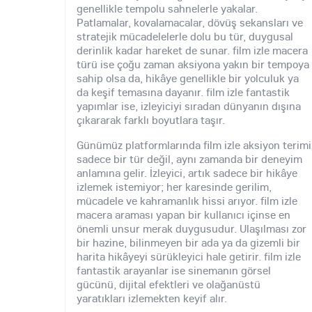
genellikle tempolu sahnelerle yakalar.
Patlamalar, kovalamacalar, dövüş sekansları ve
stratejik mücadelelerle dolu bu tür, duygusal
derinlik kadar hareket de sunar. film izle macera
türü ise çoğu zaman aksiyona yakın bir tempoya
sahip olsa da, hikâye genellikle bir yolculuk ya
da keşif temasına dayanır. film izle fantastik
yapımlar ise, izleyiciyi sıradan dünyanın dışına
çıkararak farklı boyutlara taşır.
Günümüz platformlarında film izle aksiyon terimi
sadece bir tür değil, aynı zamanda bir deneyim
anlamına gelir. İzleyici, artık sadece bir hikâye
izlemek istemiyor; her karesinde gerilim,
mücadele ve kahramanlık hissi arıyor. film izle
macera araması yapan bir kullanıcı içinse en
önemli unsur merak duygusudur. Ulaşılması zor
bir hazine, bilinmeyen bir ada ya da gizemli bir
harita hikâyeyi sürükleyici hale getirir. film izle
fantastik arayanlar ise sinemanın görsel
gücünü, dijital efektleri ve olağanüstü
yaratıkları izlemekten keyif alır.