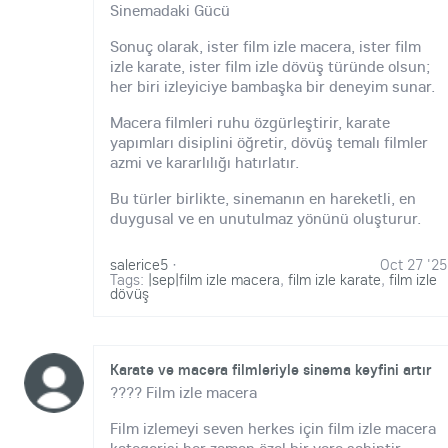
Sinemadaki Gücü
Sonuç olarak, ister film izle macera, ister film
izle karate, ister film izle dövüş türünde olsun;
her biri izleyiciye bambaşka bir deneyim sunar.
Macera filmleri ruhu özgürleştirir, karate
yapımları disiplini öğretir, dövüş temalı filmler
azmi ve kararlılığı hatırlatır.
Bu türler birlikte, sinemanın en hareketli, en
duygusal ve en unutulmaz yönünü oluşturur.
salerice5
·
Oct 27 '25
Tags:
|sep|film izle macera
,
film izle karate
,
film izle
dövüş
Karate ve macera filmleriyle sinema keyfini artır
???? Film izle macera
Film izlemeyi seven herkes için film izle macera
kategorisi her zaman özel bir yere sahiptir.