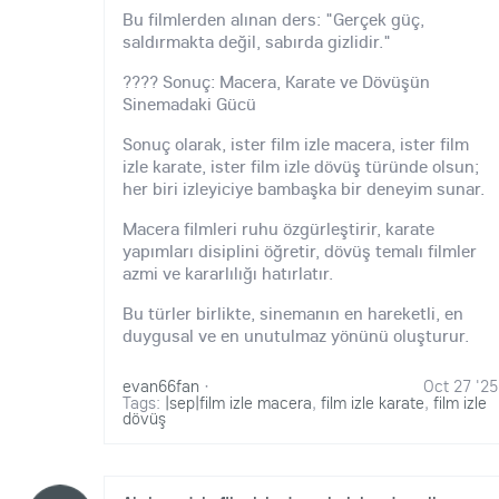
Bu filmlerden alınan ders: "Gerçek güç,
saldırmakta değil, sabırda gizlidir."
???? Sonuç: Macera, Karate ve Dövüşün
Sinemadaki Gücü
Sonuç olarak, ister film izle macera, ister film
izle karate, ister film izle dövüş türünde olsun;
her biri izleyiciye bambaşka bir deneyim sunar.
Macera filmleri ruhu özgürleştirir, karate
yapımları disiplini öğretir, dövüş temalı filmler
azmi ve kararlılığı hatırlatır.
Bu türler birlikte, sinemanın en hareketli, en
duygusal ve en unutulmaz yönünü oluşturur.
evan66fan
·
Oct 27 '25
Tags:
|sep|film izle macera
,
film izle karate
,
film izle
dövüş