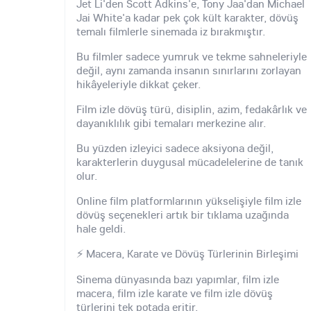
Jet Li'den Scott Adkins'e, Tony Jaa'dan Michael
Jai White'a kadar pek çok kült karakter, dövüş
temalı filmlerle sinemada iz bırakmıştır.
Bu filmler sadece yumruk ve tekme sahneleriyle
değil, aynı zamanda insanın sınırlarını zorlayan
hikâyeleriyle dikkat çeker.
Film izle dövüş türü, disiplin, azim, fedakârlık ve
dayanıklılık gibi temaları merkezine alır.
Bu yüzden izleyici sadece aksiyona değil,
karakterlerin duygusal mücadelelerine de tanık
olur.
Online film platformlarının yükselişiyle film izle
dövüş seçenekleri artık bir tıklama uzağında
hale geldi.
⚡ Macera, Karate ve Dövüş Türlerinin Birleşimi
Sinema dünyasında bazı yapımlar, film izle
macera, film izle karate ve film izle dövüş
türlerini tek potada eritir.