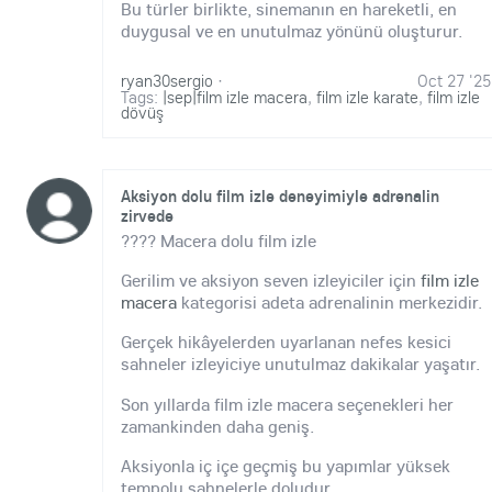
Bu türler birlikte, sinemanın en hareketli, en
duygusal ve en unutulmaz yönünü oluşturur.
ryan30sergio
·
Oct 27 '25
Tags:
|sep|film izle macera
,
film izle karate
,
film izle
dövüş
Aksiyon dolu film izle deneyimiyle adrenalin
zirvede
???? Macera dolu film izle
Gerilim ve aksiyon seven izleyiciler için
film izle
macera
kategorisi adeta adrenalinin merkezidir.
Gerçek hikâyelerden uyarlanan nefes kesici
sahneler izleyiciye unutulmaz dakikalar yaşatır.
Son yıllarda film izle macera seçenekleri her
zamankinden daha geniş.
Aksiyonla iç içe geçmiş bu yapımlar yüksek
tempolu sahnelerle doludur.