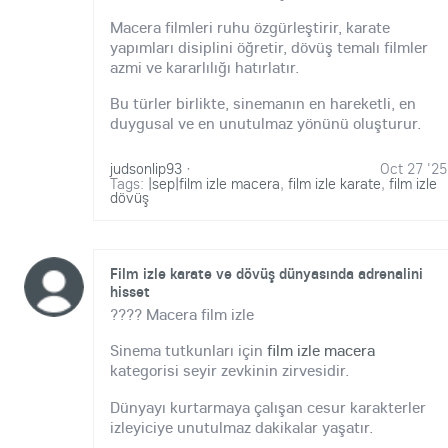
Macera filmleri ruhu özgürleştirir, karate
yapımları disiplini öğretir, dövüş temalı filmler
azmi ve kararlılığı hatırlatır.
Bu türler birlikte, sinemanın en hareketli, en
duygusal ve en unutulmaz yönünü oluşturur.
judsonlip93
·
Oct 27 '25
Tags:
|sep|film izle macera
,
film izle karate
,
film izle
dövüş
Film izle karate ve dövüş dünyasında adrenalini
hisset
???? Macera film izle
Sinema tutkunları için
film izle macera
kategorisi seyir zevkinin zirvesidir.
Dünyayı kurtarmaya çalışan cesur karakterler
izleyiciye unutulmaz dakikalar yaşatır.