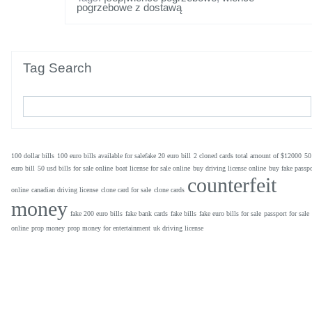
pogrzebowe z dostawą
Tag Search
100 dollar bills
100 euro bills available for salefake 20 euro bill
2 cloned cards total amount of $12000
50
euro bill
50 usd bills for sale online
boat license for sale online
buy driving license online
buy fake passpo
counterfeit
online
canadian driving license
clone card for sale
clone cards
money
fake 200 euro bills
fake bank cards
fake bills
fake euro bills for sale
passport for sale
online
prop money
prop money for entertainment
uk driving license