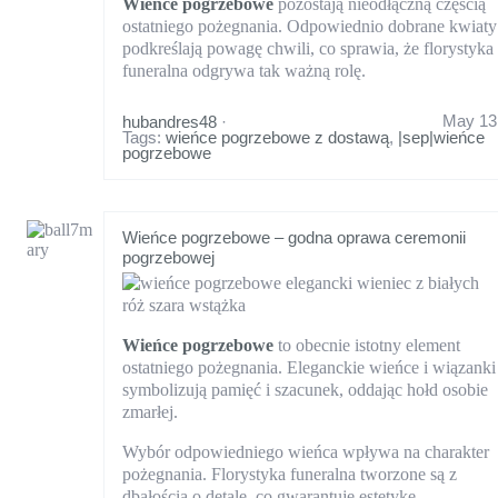
Wieńce pogrzebowe
pozostają nieodłączną częścią
ostatniego pożegnania. Odpowiednio dobrane kwiaty
podkreślają powagę chwili, co sprawia, że florystyka
funeralna odgrywa tak ważną rolę.
May 13
hubandres48
·
Tags:
wieńce pogrzebowe z dostawą
,
|sep|wieńce
pogrzebowe
Wieńce pogrzebowe – godna oprawa ceremonii
pogrzebowej
Wieńce pogrzebowe
to obecnie istotny element
ostatniego pożegnania. Eleganckie wieńce i wiązanki
symbolizują pamięć i szacunek, oddając hołd osobie
zmarłej.
Wybór odpowiedniego wieńca wpływa na charakter
pożegnania. Florystyka funeralna tworzone są z
dbałością o detale, co gwarantuje estetykę.