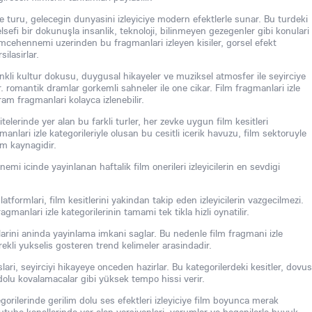
le turu, gelecegin dunyasini izleyiciye modern efektlerle sunar. Bu turdeki
elsefi bir dokunuşla insanlik, teknoloji, bilinmeyen gezegenler gibi konulari
filmcehennemi uzerinden bu fragmanlari izleyen kisiler, gorsel efekt
silasirlar.
renkli kultur dokusu, duygusal hikayeler ve muziksel atmosfer ile seyirciye
. romantik dramlar gorkemli sahneler ile one cikar. Film fragmanlari izle
m fragmanlari kolayca izlenebilir.
telerinde yer alan bu farkli turler, her zevke uygun film kesitleri
anlari izle kategorileriyle olusan bu cesitli icerik havuzu, film sektoruyle
am kaynagidir.
mi icinde yayinlanan haftalik film onerileri izleyicilerin en sevdigi
atformlari, film kesitlerini yakindan takip eden izleyicilerin vazgecilmezi.
agmanlari izle kategorilerinin tamami tek tikla hizli oynatilir.
arini aninda yayinlama imkani saglar. Bu nedenle film fragmani izle
kli yukselis gosteren trend kelimeler arasindadir.
slari, seyirciyi hikayeye onceden hazirlar. Bu kategorilerdeki kesitler, dovus
dolu kovalamacalar gibi yüksek tempo hissi verir.
gorilerinde gerilim dolu ses efektleri izleyiciye film boyunca merak