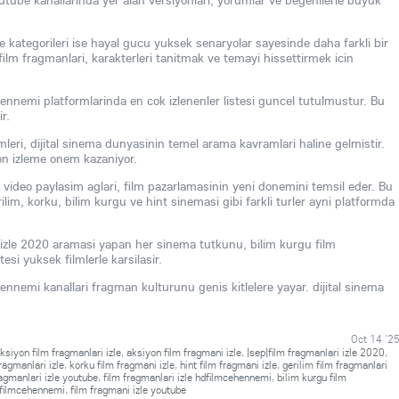
utube kanallarinda yer alan versiyonlari, yorumlar ve begenilerle buyuk
le kategorileri ise hayal gucu yuksek senaryolar sayesinde daha farkli bir
ilm fragmanlari, karakterleri tanitmak ve temayi hissettirmek icin
hennemi platformlarinda en cok izlenenler listesi guncel tutulmustur. Bu
r.
imleri, dijital sinema dunyasinin temel arama kavramlari haline gelmistir.
e on izleme onem kazaniyor.
i video paylasim aglari, film pazarlamasinin yeni donemini temsil eder. Bu
ilim, korku, bilim kurgu ve hint sinemasi gibi farkli turler ayni platformda
 izle 2020 aramasi yapan her sinema tutkunu, bilim kurgu film
tesi yuksek filmlerle karsilasir.
ennemi kanallari fragman kulturunu genis kitlelere yayar. dijital sinema
.
Oct 14 '2
ksiyon film fragmanlari izle
,
aksiyon film fragmani izle
,
|sep|film fragmanlari izle 2020
,
fragmanlari izle
,
korku film fragmani izle
,
hint film fragmani izle
,
gerilim film fragmanlari
ragmanlari izle youtube
,
film fragmanlari izle hdfilmcehennemi
,
bilim kurgu film
hdfilmcehennemi
,
film fragmani izle youtube