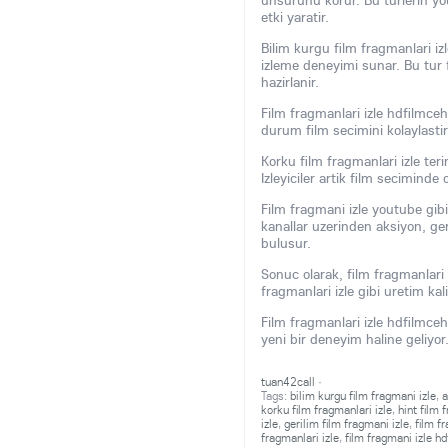
unsurunu korur. Bu turlerin yo
etki yaratir.
Bilim kurgu film fragmanlari iz
izleme deneyimi sunar. Bu tur f
hazirlanir.
Film fragmanlari izle hdfilmce
durum film secimini kolaylastiri
Korku film fragmanlari izle ter
Izleyiciler artik film secimind
Film fragmani izle youtube gib
kanallar uzerinden aksiyon, ger
bulusur.
Sonuc olarak, film fragmanlari
fragmanlari izle gibi uretim kali
Film fragmanlari izle hdfilmceh
yeni bir deneyim haline geliyor
tuan42call
·
Tags:
bilim kurgu film fragmani izle
,
a
korku film fragmanlari izle
,
hint film 
izle
,
gerilim film fragmani izle
,
film f
fragmanlari izle
,
film fragmani izle 