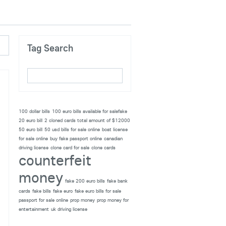
Tag Search
100 dollar bills
100 euro bills available for salefake
20 euro bill
2 cloned cards total amount of $12000
50 euro bill
50 usd bills for sale online
boat license
for sale online
buy fake passport online
canadian
driving license
clone card for sale
clone cards
counterfeit
money
fake 200 euro bills
fake bank
cards
fake bills
fake euro
fake euro bills for sale
passport for sale online
prop money
prop money for
entertainment
uk driving license