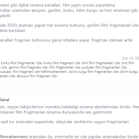
emi gibi dijital sinema kanallari, film yayin oncesi pazarlama
kanallar uzerinden aksiyon, gerilim, korku, bilim kurgu ve hint sinemasi gibi
ebilir.
 izle 2020 aramasi yapan her sinema tutkunu, gerilim film fragmanlari izle
erle karsilasir.
anallari fragman kulturunu genis kitlelere yayar. fragman izlemek artik
Oct 14 '2
,
korku film fragmanlari izle
,
korku film fragmani izle
,
hint film fragmanlari izle
,
hint film
 izle
,
gerilim film fragmani izle
,
film fragmanlari izle youtube
,
film fragmanlari izle
youtube
,
film fragmani izle hdfilmcehennemi
,
bilim kurgu film fragmanlari izle
,
bilim kurgu
nlari izle
,
aksiyon film fragmani izle
Kanal
esi, vizyon takipcilerinin merakla bekledigi sinema akimlarindan biridir. He
ayinlanan film fragmanlari sinema dunyasinda ses getirmistir.
i ozel tur aramalari sayesinde, izleyiciler zevklerine uygun fragmanlari
hdfilmcehennemi
aramalari da, internette en cok yapilan aramalardan biridir