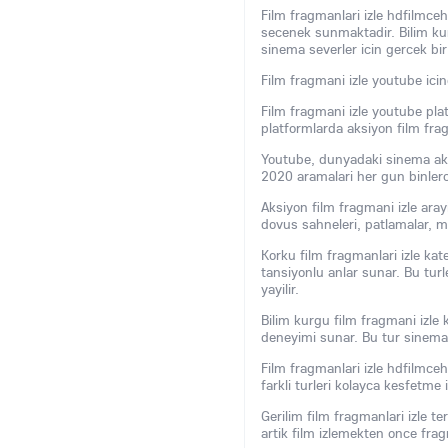
Film fragmanlari izle hdfilmcehe
secenek sunmaktadir. Bilim kurg
sinema severler icin gercek bir 
Film fragmani izle youtube icin
Film fragmani izle youtube plat
platformlarda aksiyon film fragm
Youtube, dunyadaki sinema akim
2020 aramalari her gun binlerce
Aksiyon film fragmani izle arayi
dovus sahneleri, patlamalar, m
Korku film fragmanlari izle kat
tansiyonlu anlar sunar. Bu turl
yayilir.
Bilim kurgu film fragmani izle 
deneyimi sunar. Bu tur sinema k
Film fragmanlari izle hdfilmceh
farkli turleri kolayca kesfetme 
Gerilim film fragmanlari izle ter
artik film izlemekten once fragm