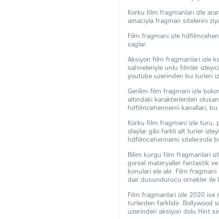
Korku film fragmanlari izle ara
amaciyla fragman sitelerini ziy
Film fragmani izle hdfilmcehen
saglar.
Aksiyon film fragmanlari izle k
sahneleriyle unlu filmler izleyi
youtube uzerinden bu turleri izl
Gerilim film fragmani izle bolu
altindaki karakterlerden olusan 
hdfilmcehennemi kanallari, bu tar
Korku film fragmani izle turu, p
olaylar gibi farkli alt turler izl
hdfilmcehennemi sitelerinde bu 
Bilim kurgu film fragmanlari izl
gorsel materyaller fantastik ve
konulari ele alir. Film fragman
dair dusundurucu ornekler ile ka
Film fragmanlari izle 2020 ise 
turlerden farklidir. Bollywood 
uzerinden aksiyon dolu Hint sin