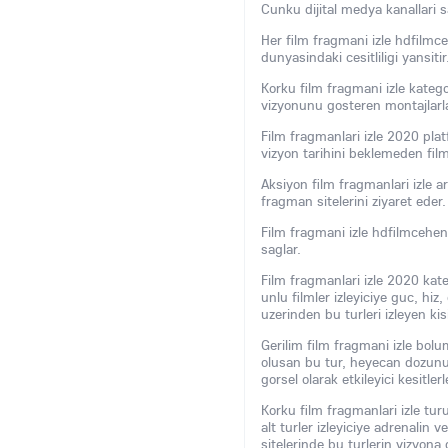
Cunku dijital medya kanallari s
Her film fragmani izle hdfilmce
dunyasindaki cesitliligi yansitir
Korku film fragmani izle kateg
vizyonunu gosteren montajlarla
Film fragmanlari izle 2020 platf
vizyon tarihini beklemeden fil
Aksiyon film fragmanlari izle ar
fragman sitelerini ziyaret eder.
Film fragmani izle hdfilmcehen
saglar.
Film fragmanlari izle 2020 kate
unlu filmler izleyiciye guc, hi
uzerinden bu turleri izleyen kisi
Gerilim film fragmani izle bol
olusan bu tur, heyecan dozunu y
gorsel olarak etkileyici kesitlerl
Korku film fragmanlari izle turu, 
alt turler izleyiciye adrenalin
sitelerinde bu turlerin vizyona g