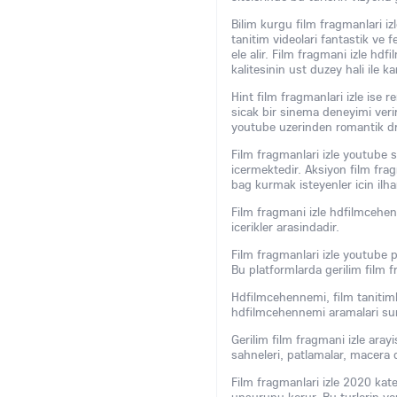
Bilim kurgu film fragmanlari iz
tanitim videolari fantastik ve f
ele alir. Film fragmani izle hd
kalitesinin ust duzey hali ile kar
Hint film fragmanlari izle ise 
sicak bir sinema deneyimi verir
youtube uzerinden romantik dra
Film fragmanlari izle youtube si
icermektedir. Aksiyon film fragm
bag kurmak isteyenler icin ilh
Film fragmani izle hdfilmcehenne
icerikler arasindadir.
Film fragmanlari izle youtube pl
Bu platformlarda gerilim film fr
Hdfilmcehennemi, film tanitiml
hdfilmcehennemi aramalari sure
Gerilim film fragmani izle arayi
sahneleri, patlamalar, macera 
Film fragmanlari izle 2020 kate