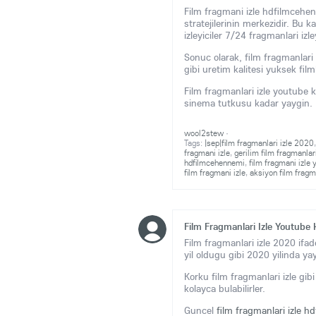
Film fragmani izle hdfilmcehenn
stratejilerinin merkezidir. Bu 
izleyiciler 7/24 fragmanlari izley
Sonuc olarak, film fragmanlari
gibi uretim kalitesi yuksek filml
Film fragmanlari izle youtube k
sinema tutkusu kadar yaygin.
wool2stew
·
Tags:
|sep|film fragmanlari izle 2020
fragmani izle
,
gerilim film fragmanlari
hdfilmcehennemi
,
film fragmani izle 
film fragmani izle
,
aksiyon film fragma
Film Fragmanlari Izle Youtube 
Film fragmanlari izle 2020 ifad
yil oldugu gibi 2020 yilinda y
Korku film fragmanlari izle gib
kolayca bulabilirler.
Guncel
film fragmanlari izle 