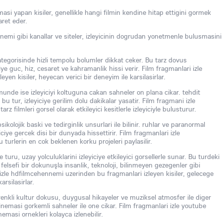
masi yapan kisiler, genellikle hangi filmin kendine hitap ettigini gormek
aret eder.
nemi gibi kanallar ve siteler, izleyicinin dogrudan yonetmenle bulusmasini
ategorisinde hizli tempolu bolumler dikkat ceker. Bu tarz dovus
ciye guc, hiz, cesaret ve kahramanlik hissi verir. Film fragmanlari izle
eyen kisiler, heyecan verici bir deneyim ile karsilasirlar.
munde ise izleyiciyi koltuguna cakan sahneler on plana cikar. tehdit
bu tur, izleyiciye gerilim dolu dakikalar yasatir. Film fragmani izle
z filmleri gorsel olarak etkileyici kesitlerle izleyiciyle bulusturur.
sikolojik baski ve tedirginlik unsurlari ile bilinir. ruhlar ve paranormal
eyiciye gercek disi bir dunyada hissettirir. Film fragmanlari izle
turlerin en cok beklenen korku projeleri paylasilir.
e turu, uzay yolculuklarini izleyiciye etkileyici gorsellerle sunar. Bu turdeki
 felsefi bir dokunuşla insanlik, teknoloji, bilinmeyen gezegenler gibi
i izle hdfilmcehennemi uzerinden bu fragmanlari izleyen kisiler, gelecege
rsilasirlar.
renkli kultur dokusu, duygusal hikayeler ve muziksel atmosfer ile diger
sinemasi gorkemli sahneler ile one cikar. Film fragmanlari izle youtube
emasi ornekleri kolayca izlenebilir.