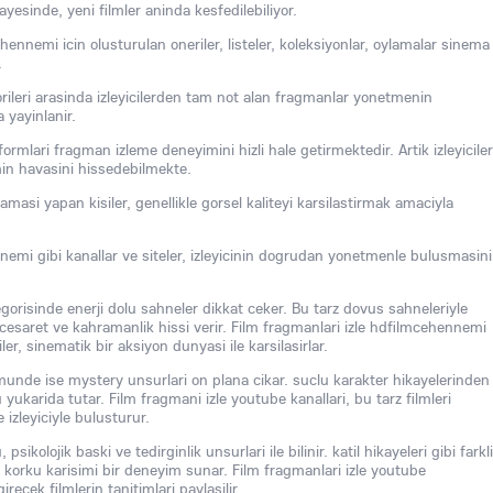
ayesinde, yeni filmler aninda kesfedilebiliyor.
hennemi icin olusturulan oneriler, listeler, koleksiyonlar, oylamalar sinema
.
orileri arasinda izleyicilerden tam not alan fragmanlar yonetmenin
 yayinlanir.
ormlari fragman izleme deneyimini hizli hale getirmektedir. Artik izleyiciler
min havasini hissedebilmekte.
amasi yapan kisiler, genellikle gorsel kaliteyi karsilastirmak amaciyla
nemi gibi kanallar ve siteler, izleyicinin dogrudan yonetmenle bulusmasini
gorisinde enerji dolu sahneler dikkat ceker. Bu tarz dovus sahneleriyle
z, cesaret ve kahramanlik hissi verir. Film fragmanlari izle hdfilmcehennemi
ler, sinematik bir aksiyon dunyasi ile karsilasirlar.
umunde ise mystery unsurlari on plana cikar. suclu karakter hikayelerinden
ukarida tutar. Film fragmani izle youtube kanallari, bu tarz filmleri
e izleyiciyle bulusturur.
psikolojik baski ve tedirginlik unsurlari ile bilinir. katil hikayeleri gibi farkli
 ve korku karisimi bir deneyim sunar. Film fragmanlari izle youtube
irecek filmlerin tanitimlari paylasilir.