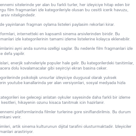
nnemi sitelerinde yer alan bu farkli turler, her izleyiciye hitap eden bir
u film fragmanlari izle kategorileriyle olusan bu cesitli icerik havuzu,
arsiv niteligindedir.
de yayinlanan fragman oylama listeleri paylasim rekorlari kirar.
formlari, internetteki en kapsamli sinema arsivlerinden biridir. Bu
anlari izle kategorilerinin tamami izleme listelerine kolayca eklenebilir.
larini ayni anda sunma ozelligi saglar. Bu nedenle film fragmanlari izle
 defa yapilir.
slari, enerjik sahneleriyle populer hale gelir. Bu kategorilerdeki tanitimlar,
acera dolu kovalamacalar gibi seyirciyi ekran basina ceker.
egorilerinde psikolojik unsurlar izleyiciye duygusal olarak yuksek
erin youtube kanallarinda yer alan versiyonlari, sosyal medyada hizla
kategorileri ise gelecegi anlatan oykuler sayesinde daha farkli bir izleme
esitleri, hikayenin ozunu kisaca tanitmak icin hazirlanir.
ennemi platformlarinda filmler turlerine gore siniflandirilmis. Bu durum
imkani verir.
imleri, artik sinema kulturunun dijital tarafini olusturmaktadir. Izleyiciler
anlari arastiriyor.