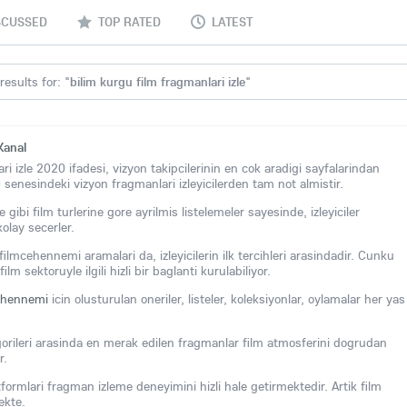
SCUSSED
TOP RATED
LATEST
results for: "
bilim kurgu film fragmanlari izle
"
Kanal
ri izle 2020 ifadesi, vizyon takipcilerinin en cok aradigi sayfalarindan
0 senesindeki vizyon fragmanlari izleyicilerden tam not almistir.
 gibi film turlerine gore ayrilmis listelemeler sayesinde, izleyiciler
kolay secerler.
filmcehennemi aramalari da, izleyicilerin ilk tercihleri arasindadir. Cunku
m sektoruyle ilgili hizli bir baglanti kurulabiliyor.
cehennemi
icin olusturulan oneriler, listeler, koleksiyonlar, oylamalar her yas
egorileri arasinda en merak edilen fragmanlar film atmosferini dogrudan
r.
formlari fragman izleme deneyimini hizli hale getirmektedir. Artik film
ekte.