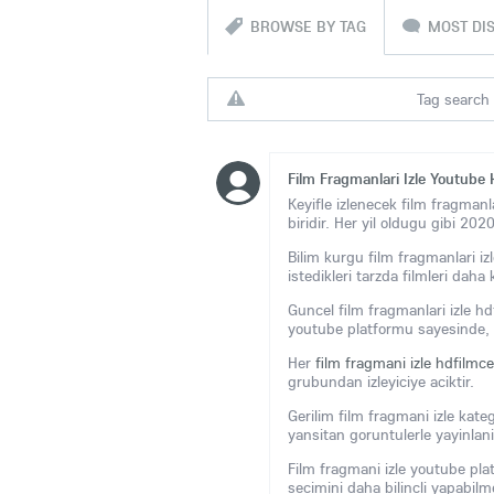
BROWSE BY TAG
MOST DI
Tag search 
Film Fragmanlari Izle Youtube 
Keyifle izlenecek film fragmanla
biridir. Her yil oldugu gibi 202
Bilim kurgu film fragmanlari izle
istedikleri tarzda filmleri daha 
Guncel film fragmanlari izle hd
youtube platformu sayesinde, fil
Her
film fragmani izle hdfilm
grubundan izleyiciye aciktir.
Gerilim film fragmani izle kat
yansitan goruntulerle yayinlani
Film fragmani izle youtube plat
secimini daha bilincli yapabilm