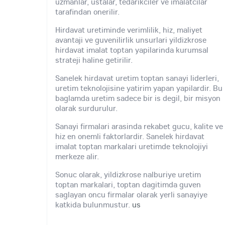
uzmanlar, ustalar, tedarikciler ve imalatcilar
tarafindan onerilir.
Hirdavat uretiminde verimlilik, hiz, maliyet
avantaji ve guvenilirlik unsurlari yildizkrose
hirdavat imalat toptan yapilarinda kurumsal
strateji haline getirilir.
Sanelek hirdavat uretim toptan sanayi liderleri,
uretim teknolojisine yatirim yapan yapilardir. Bu
baglamda uretim sadece bir is degil, bir misyon
olarak surdurulur.
Sanayi firmalari arasinda rekabet gucu, kalite ve
hiz en onemli faktorlardir. Sanelek hirdavat
imalat toptan markalari uretimde teknolojiyi
merkeze alir.
Sonuc olarak, yildizkrose nalburiye uretim
toptan markalari, toptan dagitimda guven
saglayan oncu firmalar olarak yerli sanayiye
katkida bulunmustur.
us