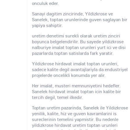
onculuk eder.
Sanayi dagitim zincirinde, Yildizkrose ve
Sanelek, toptan urunlerinde guven saglayan bir
yapiya sahiptir.
uretim denetimi surekli olarak uretim zinciri
boyunca belgelendirilir. Bu sayede yildizkrose
nalburiye imalat toptan urunleri yurt ici ve disi
pazarlarda toptan satislarda fark yaratir.
Yildizkrose hirdavat imalat toptan urunleri,
sadece kalite degil avantajlariyla da endustriyel
projelerde oncelikli konumda yer alir.
Her imalat, musteri memnuniyetini hedefler.
Sanelek hirdavat imalat toptan icin kalite bir
tercih degil, temel ilkedir.
Toptan uretim pazarinda, Sanelek ile Yildizkrose
yenilik, kalite, hiz ve guven kavramlarini is
sureclerinin temelini yapmistir. Bu nedenle
yildizkrose hirdavat uretim toptan urunleri