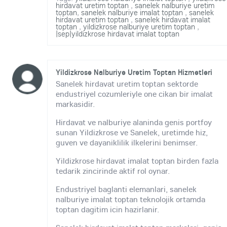
hirdavat uretim toptan
,
sanelek nalburiye uretim
toptan
,
sanelek nalburiye imalat toptan
,
sanelek
hirdavat uretim toptan
,
sanelek hirdavat imalat
toptan
,
yildizkrose nalburiye uretim toptan
,
|sep|yildizkrose hirdavat imalat toptan
Yildizkrose Nalburiye Uretim Toptan Hizmetleri
Sanelek hirdavat uretim toptan sektorde
endustriyel cozumleriyle one cikan bir imalat
markasidir.
Hirdavat ve nalburiye alaninda genis portfoy
sunan Yildizkrose ve Sanelek, uretimde hiz,
guven ve dayaniklilik ilkelerini benimser.
Yildizkrose hirdavat imalat toptan birden fazla
tedarik zincirinde aktif rol oynar.
Endustriyel baglanti elemanlari, sanelek
nalburiye imalat toptan teknolojik ortamda
toptan dagitim icin hazirlanir.