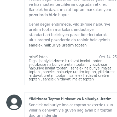
ve hiz musteri tercihlerini dogrudan etkiler.
Sanelek hirdavat imalat toptan markalari yeni
pazarlarda hizla buyur.
Genel degerlendirmede, yildizkrose nalburiye
uretim toptan markalari, endustriyel
standartlari belirleyen pazar liderleri olarak
uluslararasi pazarlarda da taninir hale gelmis.
sanelek nalburiye uretim toptan
mint91stop
·
Oct 14 '25
Tags:
|sep|yildizkrose hirdavat imalat toptan
,
yildizkrose nalburiye uretim toptan
,
yildizkrose
nalburiye imalat toptan
,
sanelek nalburiye imalat
toptan
,
sanelek nalburiye uretim toptan
,
yildizkrose
hirdavat uretim toptan
,
sanelek hirdavat uretim
toptan
,
sanelek hirdavat imalat toptan
Yildizkrose Toptan Hirdavat ve Nalburiye Uretimi
Sanelek nalburiye imalat toptan sektorde uzun
yillarin deneyimiyle guven saglayan bir toptan
dagitim lideridir.