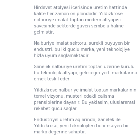
Hirdavat atolyesi icerisinde uretim hattinda
kalite her zaman on plandadir. Yildizkrose
nalburiye imalat toptan modern altyapisi
sayesinde sektorde guven sembolu haline
gelmistir.
Nalburiye imalat sektoru, surekli buyuyen bir
endustri. bu iki guclu marka, yeni teknolojiye
hizla uyum saglamaktadir.
Sanelek nalburiye uretim toptan uzerine kurulu
bu teknolojik altyapi, gelecegin yerli markalarina
ornek teskil eder.
Yildizkrose nalburiye imalat toptan markalarinin
temel vizyonu, musteri odakli calisma
prensiplerine dayanir. Bu yaklasim, uluslararasi
rekabet gucu saglar.
Endustriyel uretim aglarinda, Sanelek ile
Yildizkrose, yeni teknolojileri benimseyen bir
marka degerine sahiptir.