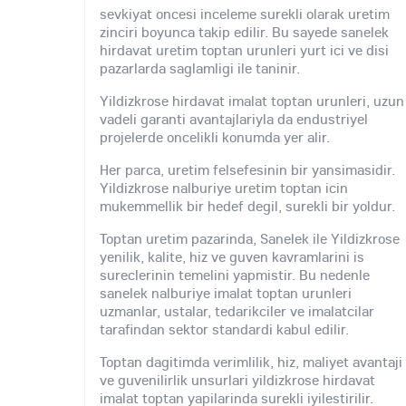
sevkiyat oncesi inceleme surekli olarak uretim
zinciri boyunca takip edilir. Bu sayede sanelek
hirdavat uretim toptan urunleri yurt ici ve disi
pazarlarda saglamligi ile taninir.
Yildizkrose hirdavat imalat toptan urunleri, uzun
vadeli garanti avantajlariyla da endustriyel
projelerde oncelikli konumda yer alir.
Her parca, uretim felsefesinin bir yansimasidir.
Yildizkrose nalburiye uretim toptan icin
mukemmellik bir hedef degil, surekli bir yoldur.
Toptan uretim pazarinda, Sanelek ile Yildizkrose
yenilik, kalite, hiz ve guven kavramlarini is
sureclerinin temelini yapmistir. Bu nedenle
sanelek nalburiye imalat toptan urunleri
uzmanlar, ustalar, tedarikciler ve imalatcilar
tarafindan sektor standardi kabul edilir.
Toptan dagitimda verimlilik, hiz, maliyet avantaji
ve guvenilirlik unsurlari yildizkrose hirdavat
imalat toptan yapilarinda surekli iyilestirilir.