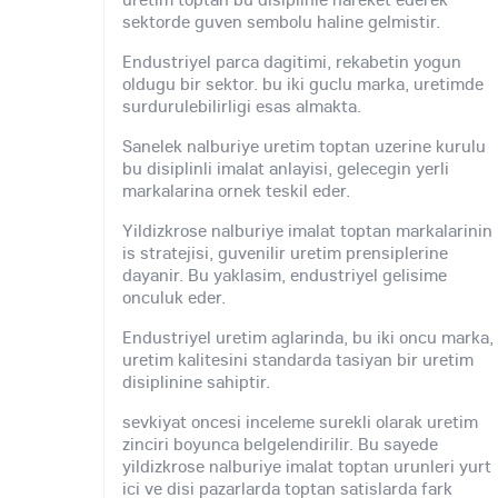
sektorde guven sembolu haline gelmistir.
Endustriyel parca dagitimi, rekabetin yogun
oldugu bir sektor. bu iki guclu marka, uretimde
surdurulebilirligi esas almakta.
Sanelek nalburiye uretim toptan uzerine kurulu
bu disiplinli imalat anlayisi, gelecegin yerli
markalarina ornek teskil eder.
Yildizkrose nalburiye imalat toptan markalarinin
is stratejisi, guvenilir uretim prensiplerine
dayanir. Bu yaklasim, endustriyel gelisime
onculuk eder.
Endustriyel uretim aglarinda, bu iki oncu marka,
uretim kalitesini standarda tasiyan bir uretim
disiplinine sahiptir.
sevkiyat oncesi inceleme surekli olarak uretim
zinciri boyunca belgelendirilir. Bu sayede
yildizkrose nalburiye imalat toptan urunleri yurt
ici ve disi pazarlarda toptan satislarda fark