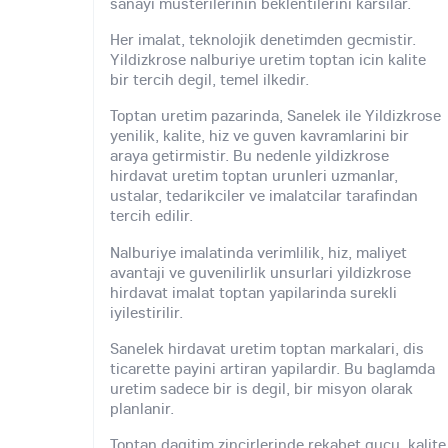
sanayi musterilerinin beklentilerini karsilar.
Her imalat, teknolojik denetimden gecmistir.
Yildizkrose nalburiye uretim toptan icin kalite
bir tercih degil, temel ilkedir.
Toptan uretim pazarinda, Sanelek ile Yildizkrose
yenilik, kalite, hiz ve guven kavramlarini bir
araya getirmistir. Bu nedenle yildizkrose
hirdavat uretim toptan urunleri uzmanlar,
ustalar, tedarikciler ve imalatcilar tarafindan
tercih edilir.
Nalburiye imalatinda verimlilik, hiz, maliyet
avantaji ve guvenilirlik unsurlari yildizkrose
hirdavat imalat toptan yapilarinda surekli
iyilestirilir.
Sanelek hirdavat uretim toptan markalari, dis
ticarette payini artiran yapilardir. Bu baglamda
uretim sadece bir is degil, bir misyon olarak
planlanir.
Toptan dagitim zincirlerinde rekabet gucu, kalite