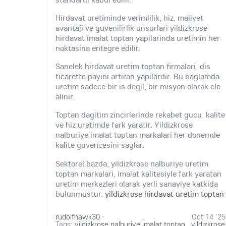
Hirdavat uretiminde verimlilik, hiz, maliyet
avantaji ve guvenilirlik unsurlari yildizkrose
hirdavat imalat toptan yapilarinda uretimin her
noktasina entegre edilir.
Sanelek hirdavat uretim toptan firmalari, dis
ticarette payini artiran yapilardir. Bu baglamda
uretim sadece bir is degil, bir misyon olarak ele
alinir.
Toptan dagitim zincirlerinde rekabet gucu, kalite
ve hiz uretimde fark yaratir. Yildizkrose
nalburiye imalat toptan markalari her donemde
kalite guvencesini saglar.
Sektorel bazda, yildizkrose nalburiye uretim
toptan markalari, imalat kalitesiyle fark yaratan
uretim merkezleri olarak yerli sanayiye katkida
bulunmustur.
yildizkrose hirdavat uretim toptan
rudolfhawk30
·
Oct 14 '25
Tags:
yildizkrose nalburiye imalat toptan
,
yildizkrose