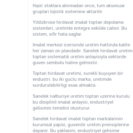
Hazir stoklara alinmadan once, tum aksesuar
gruplari lojistik sistemine aktarilir.
Yildizkrose hirdavat imalat toptan depolama
sistemleri, uretimle entegre sekilde calisir. Bu
sistem, sifir hata saglar.
Imalat merkezi icerisinde uretim hattinda kalite
her zaman on plandadir. Sanelek hirdavat uretim
toptan sistematik uretim anlayisiyla sektorde
guven sembolu haline gelmistir.
Toptan hirdavat uretimi, surekli buyuyen bir
endustri. bu iki guclu marka, uretimde
surdurulebilirligi esas almakta.
Sanelek nalburiye uretim toptan uzerine kurulu
bu disiplinli imalat anlayisi, endustriyel
gelisimin temelini olusturur.
Sanelek hirdavat imalat toptan markalarinin
kurumsal yapisi, guvenilir uretim prensiplerine
dayanir. Bu yaklasim, endustriyel gelisime