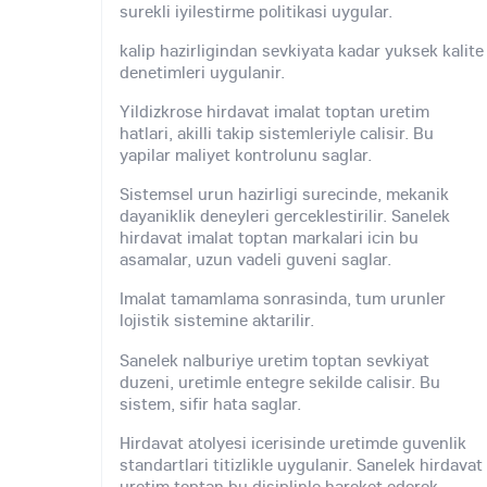
surekli iyilestirme politikasi uygular.
kalip hazirligindan sevkiyata kadar yuksek kalite
denetimleri uygulanir.
Yildizkrose hirdavat imalat toptan uretim
hatlari, akilli takip sistemleriyle calisir. Bu
yapilar maliyet kontrolunu saglar.
Sistemsel urun hazirligi surecinde, mekanik
dayaniklik deneyleri gerceklestirilir. Sanelek
hirdavat imalat toptan markalari icin bu
asamalar, uzun vadeli guveni saglar.
Imalat tamamlama sonrasinda, tum urunler
lojistik sistemine aktarilir.
Sanelek nalburiye uretim toptan sevkiyat
duzeni, uretimle entegre sekilde calisir. Bu
sistem, sifir hata saglar.
Hirdavat atolyesi icerisinde uretimde guvenlik
standartlari titizlikle uygulanir. Sanelek hirdavat
uretim toptan bu disiplinle hareket ederek