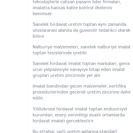
teknolojilerle calisan pazarin lider firmalari,
imalatta hassas kalite kontrol ilkelerini
benimser.
Sanelek hirdavat uretim toptan ayni zamanda
uluslararasi alanda da guvenilir tedarikci olarak
bilinir.
Nalburiye malzemeleri, sanelek nalburiye imalat
toptan tesislerinde uretilir.
Sanelek hirdavat imalat toptan markalari, genis
urun yelpazesiyle sanayiye hitap eden imalat
gruplari uretim zincirinde yer alir.
Imalat bandindan gecen malzemeler, sertifika
prosedurlerinden gecerek uretim zincirine dahil
edilir.
Yildizkrose hirdavat imalat toptan endustriyel
kurumlari, enerji verimliligi esasli ortamlarda
hirdavat imalati gerceklestirir.
Bu strateji, yerli uretim aglarina standart