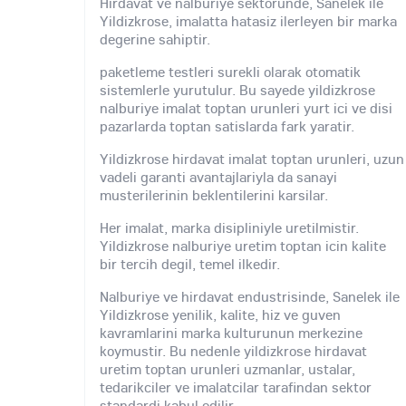
Hirdavat ve nalburiye sektorunde, Sanelek ile
Yildizkrose, imalatta hatasiz ilerleyen bir marka
degerine sahiptir.
paketleme testleri surekli olarak otomatik
sistemlerle yurutulur. Bu sayede yildizkrose
nalburiye imalat toptan urunleri yurt ici ve disi
pazarlarda toptan satislarda fark yaratir.
Yildizkrose hirdavat imalat toptan urunleri, uzun
vadeli garanti avantajlariyla da sanayi
musterilerinin beklentilerini karsilar.
Her imalat, marka disipliniyle uretilmistir.
Yildizkrose nalburiye uretim toptan icin kalite
bir tercih degil, temel ilkedir.
Nalburiye ve hirdavat endustrisinde, Sanelek ile
Yildizkrose yenilik, kalite, hiz ve guven
kavramlarini marka kulturunun merkezine
koymustir. Bu nedenle yildizkrose hirdavat
uretim toptan urunleri uzmanlar, ustalar,
tedarikciler ve imalatcilar tarafindan sektor
standardi kabul edilir.