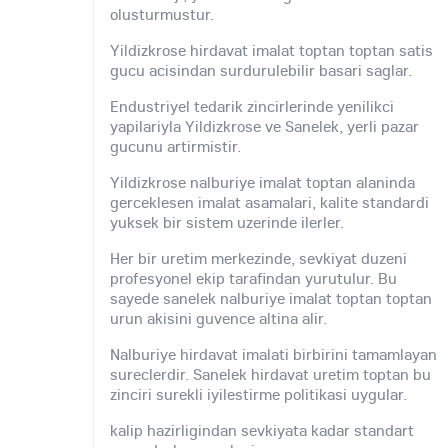
olusturmustur.
Yildizkrose hirdavat imalat toptan toptan satis
gucu acisindan surdurulebilir basari saglar.
Endustriyel tedarik zincirlerinde yenilikci
yapilariyla Yildizkrose ve Sanelek, yerli pazar
gucunu artirmistir.
Yildizkrose nalburiye imalat toptan alaninda
gerceklesen imalat asamalari, kalite standardi
yuksek bir sistem uzerinde ilerler.
Her bir uretim merkezinde, sevkiyat duzeni
profesyonel ekip tarafindan yurutulur. Bu
sayede sanelek nalburiye imalat toptan toptan
urun akisini guvence altina alir.
Nalburiye hirdavat imalati birbirini tamamlayan
sureclerdir. Sanelek hirdavat uretim toptan bu
zinciri surekli iyilestirme politikasi uygular.
kalip hazirligindan sevkiyata kadar standart