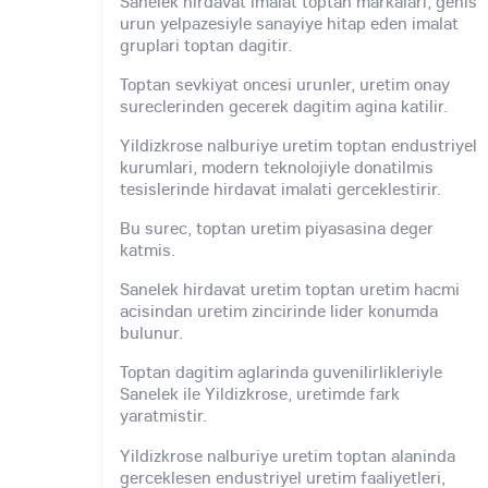
Sanelek hirdavat imalat toptan markalari, genis
urun yelpazesiyle sanayiye hitap eden imalat
gruplari toptan dagitir.
Toptan sevkiyat oncesi urunler, uretim onay
sureclerinden gecerek dagitim agina katilir.
Yildizkrose nalburiye uretim toptan endustriyel
kurumlari, modern teknolojiyle donatilmis
tesislerinde hirdavat imalati gerceklestirir.
Bu surec, toptan uretim piyasasina deger
katmis.
Sanelek hirdavat uretim toptan uretim hacmi
acisindan uretim zincirinde lider konumda
bulunur.
Toptan dagitim aglarinda guvenilirlikleriyle
Sanelek ile Yildizkrose, uretimde fark
yaratmistir.
Yildizkrose nalburiye uretim toptan alaninda
gerceklesen endustriyel uretim faaliyetleri,