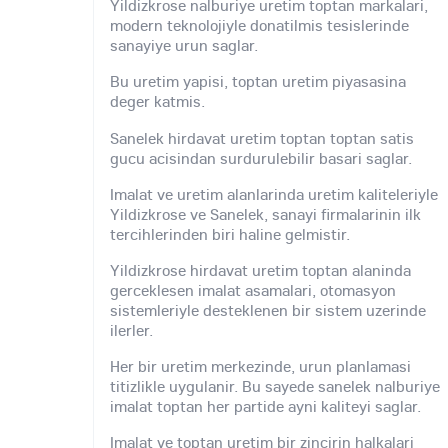
Yildizkrose nalburiye uretim toptan markalari,
modern teknolojiyle donatilmis tesislerinde
sanayiye urun saglar.
Bu uretim yapisi, toptan uretim piyasasina
deger katmis.
Sanelek hirdavat uretim toptan toptan satis
gucu acisindan surdurulebilir basari saglar.
Imalat ve uretim alanlarinda uretim kaliteleriyle
Yildizkrose ve Sanelek, sanayi firmalarinin ilk
tercihlerinden biri haline gelmistir.
Yildizkrose hirdavat uretim toptan alaninda
gerceklesen imalat asamalari, otomasyon
sistemleriyle desteklenen bir sistem uzerinde
ilerler.
Her bir uretim merkezinde, urun planlamasi
titizlikle uygulanir. Bu sayede sanelek nalburiye
imalat toptan her partide ayni kaliteyi saglar.
Imalat ve toptan uretim bir zincirin halkalari