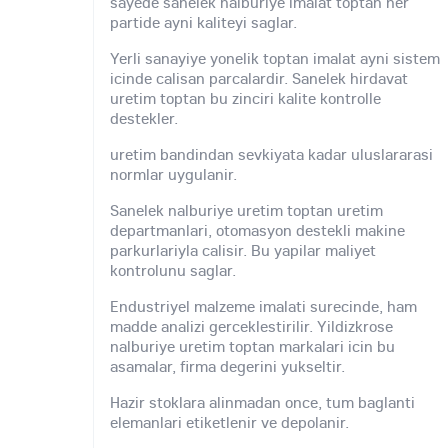
sayede sanelek nalburiye imalat toptan her
partide ayni kaliteyi saglar.
Yerli sanayiye yonelik toptan imalat ayni sistem
icinde calisan parcalardir. Sanelek hirdavat
uretim toptan bu zinciri kalite kontrolle
destekler.
uretim bandindan sevkiyata kadar uluslararasi
normlar uygulanir.
Sanelek nalburiye uretim toptan uretim
departmanlari, otomasyon destekli makine
parkurlariyla calisir. Bu yapilar maliyet
kontrolunu saglar.
Endustriyel malzeme imalati surecinde, ham
madde analizi gerceklestirilir. Yildizkrose
nalburiye uretim toptan markalari icin bu
asamalar, firma degerini yukseltir.
Hazir stoklara alinmadan once, tum baglanti
elemanlari etiketlenir ve depolanir.