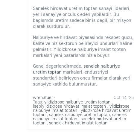
Sanelek hirdavat uretim toptan sanayi liderleri,
yerli sanayiye onculuk eden yapilardir. Bu
baglamda uretim sadece bir is degil, bir misyon
olarak surdurulur.
Nalburiye ve hirdavat piyasasinda rekabet gucu,
kalite ve hiz sektorun belirleyici unsurlari haline
gelmistir. Yildizkrose nalburiye imalat toptan
markalari yeni pazarlarda hizla buyur.
Genel degerlendirmede,
sanelek nalburiye
uretim toptan
markalari, endustriyel
standartlari belirleyen oncu firmalar olarak yerli
sanayiye katkida bulunmustur.
wren3fuel
·
Oct 14 '25
Tags:
yildizkrose nalburiye uretim toptan
,
|sep|yildizkrose hirdavat imalat toptan
,
yildizkrose
nalburiye imalat toptan
,
yildizkrose hirdavat uretim
toptan
,
sanelek nalburiye uretim toptan
,
sanelek
nalburiye imalat toptan
,
sanelek hirdavat uretim
toptan
,
sanelek hirdavat imalat toptan