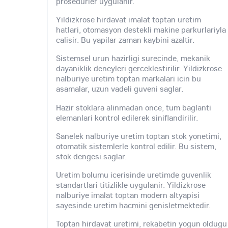
prosedurler uygulanir.
Yildizkrose hirdavat imalat toptan uretim
hatlari, otomasyon destekli makine parkurlariyla
calisir. Bu yapilar zaman kaybini azaltir.
Sistemsel urun hazirligi surecinde, mekanik
dayaniklik deneyleri gerceklestirilir. Yildizkrose
nalburiye uretim toptan markalari icin bu
asamalar, uzun vadeli guveni saglar.
Hazir stoklara alinmadan once, tum baglanti
elemanlari kontrol edilerek siniflandirilir.
Sanelek nalburiye uretim toptan stok yonetimi,
otomatik sistemlerle kontrol edilir. Bu sistem,
stok dengesi saglar.
Uretim bolumu icerisinde uretimde guvenlik
standartlari titizlikle uygulanir. Yildizkrose
nalburiye imalat toptan modern altyapisi
sayesinde uretim hacmini genisletmektedir.
Toptan hirdavat uretimi, rekabetin yogun oldugu