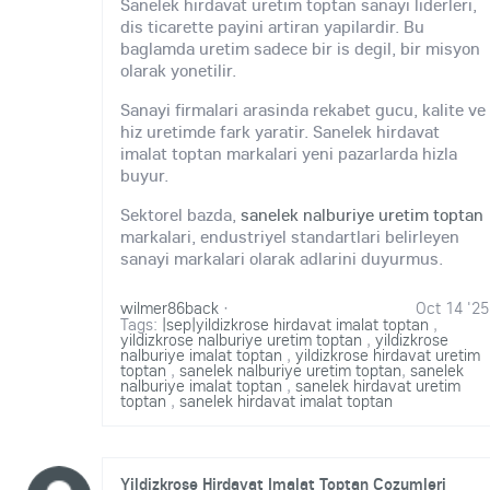
Sanelek hirdavat uretim toptan sanayi liderleri,
dis ticarette payini artiran yapilardir. Bu
baglamda uretim sadece bir is degil, bir misyon
olarak yonetilir.
Sanayi firmalari arasinda rekabet gucu, kalite ve
hiz uretimde fark yaratir. Sanelek hirdavat
imalat toptan markalari yeni pazarlarda hizla
buyur.
Sektorel bazda,
sanelek nalburiye uretim toptan
markalari, endustriyel standartlari belirleyen
sanayi markalari olarak adlarini duyurmus.
wilmer86back
·
Oct 14 '25
Tags:
|sep|yildizkrose hirdavat imalat toptan
,
yildizkrose nalburiye uretim toptan
,
yildizkrose
nalburiye imalat toptan
,
yildizkrose hirdavat uretim
toptan
,
sanelek nalburiye uretim toptan
,
sanelek
nalburiye imalat toptan
,
sanelek hirdavat uretim
toptan
,
sanelek hirdavat imalat toptan
Yildizkrose Hirdavat Imalat Toptan Cozumleri