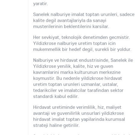
yaratir.
Sanelek nalburiye imalat toptan urunleri, sadece
kalite degil avantajlariyla da sanayi
musterilerinin beklentilerini karsilar.
Her sevkiyat, teknolojik denetimden gecmistir.
Yildizkrose nalburiye uretim toptan icin
mukemmellik bir hedef degil, surekli bir yoldur.
Nalburiye ve hirdavat endustrisinde, Sanelek ile
Yildizkrose yenilik, kalite, hiz ve guven
kavramlarini marka kulturunun merkezine
koymustir. Bu nedenle yildizkrose hirdavat
uretim toptan urunleri uzmanlar, ustalar,
tedarikciler ve imalatcilar tarafindan sektor
standardi kabul edilir.
Hirdavat uretiminde verimlilik, hiz, maliyet
avantaji ve guvenilirlik unsurlari yildizkrose
hirdavat imalat toptan yapilarinda kurumsal
strateji haline getirilir.