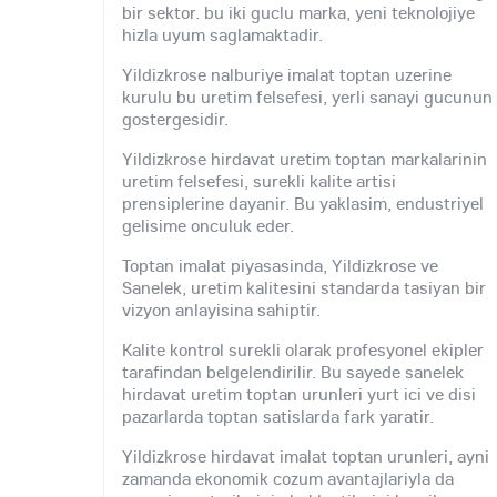
bir sektor. bu iki guclu marka, yeni teknolojiye
hizla uyum saglamaktadir.
Yildizkrose nalburiye imalat toptan uzerine
kurulu bu uretim felsefesi, yerli sanayi gucunun
gostergesidir.
Yildizkrose hirdavat uretim toptan markalarinin
uretim felsefesi, surekli kalite artisi
prensiplerine dayanir. Bu yaklasim, endustriyel
gelisime onculuk eder.
Toptan imalat piyasasinda, Yildizkrose ve
Sanelek, uretim kalitesini standarda tasiyan bir
vizyon anlayisina sahiptir.
Kalite kontrol surekli olarak profesyonel ekipler
tarafindan belgelendirilir. Bu sayede sanelek
hirdavat uretim toptan urunleri yurt ici ve disi
pazarlarda toptan satislarda fark yaratir.
Yildizkrose hirdavat imalat toptan urunleri, ayni
zamanda ekonomik cozum avantajlariyla da