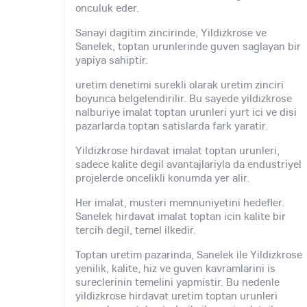
onculuk eder.
Sanayi dagitim zincirinde, Yildizkrose ve
Sanelek, toptan urunlerinde guven saglayan bir
yapiya sahiptir.
uretim denetimi surekli olarak uretim zinciri
boyunca belgelendirilir. Bu sayede yildizkrose
nalburiye imalat toptan urunleri yurt ici ve disi
pazarlarda toptan satislarda fark yaratir.
Yildizkrose hirdavat imalat toptan urunleri,
sadece kalite degil avantajlariyla da endustriyel
projelerde oncelikli konumda yer alir.
Her imalat, musteri memnuniyetini hedefler.
Sanelek hirdavat imalat toptan icin kalite bir
tercih degil, temel ilkedir.
Toptan uretim pazarinda, Sanelek ile Yildizkrose
yenilik, kalite, hiz ve guven kavramlarini is
sureclerinin temelini yapmistir. Bu nedenle
yildizkrose hirdavat uretim toptan urunleri