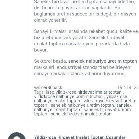
Sanelek hirdavat uretim toptan sanayi liderleri,
dis ticarette payini artiran yapilardir. Bu
baglamda uretim sadece bir is degil, bir misyon
olarak yonetilir.
Sanayi firmalari arasinda rekabet gucu, kalite ve
hiz uretimde fark yaratir. Sanelek hirdavat
imalat toptan markalari yeni pazarlarda hizla
buyur.
Sektorel bazda,
sanelek nalburiye uretim toptan
markalari, endustriyel standartlari belirleyen
sanayi markalari olarak adlarini duyurmus.
wilmer86back
·
Oct 14 '25
Tags:
|sep|yildizkrose hirdavat imalat toptan
,
yildizkrose nalburiye uretim toptan
,
yildizkrose
nalburiye imalat toptan
,
yildizkrose hirdavat uretim
toptan
,
sanelek nalburiye uretim toptan
,
sanelek
nalburiye imalat toptan
,
sanelek hirdavat uretim
toptan
,
sanelek hirdavat imalat toptan
Yildizkrose Hirdavat Imalat Toptan Cozumleri