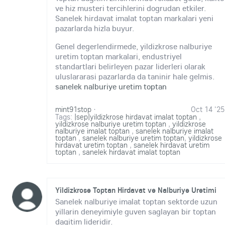
ve hiz musteri tercihlerini dogrudan etkiler.
Sanelek hirdavat imalat toptan markalari yeni
pazarlarda hizla buyur.
Genel degerlendirmede, yildizkrose nalburiye
uretim toptan markalari, endustriyel
standartlari belirleyen pazar liderleri olarak
uluslararasi pazarlarda da taninir hale gelmis.
sanelek nalburiye uretim toptan
mint91stop
·
Oct 14 '25
Tags:
|sep|yildizkrose hirdavat imalat toptan
,
yildizkrose nalburiye uretim toptan
,
yildizkrose
nalburiye imalat toptan
,
sanelek nalburiye imalat
toptan
,
sanelek nalburiye uretim toptan
,
yildizkrose
hirdavat uretim toptan
,
sanelek hirdavat uretim
toptan
,
sanelek hirdavat imalat toptan
Yildizkrose Toptan Hirdavat ve Nalburiye Uretimi
Sanelek nalburiye imalat toptan sektorde uzun
yillarin deneyimiyle guven saglayan bir toptan
dagitim lideridir.