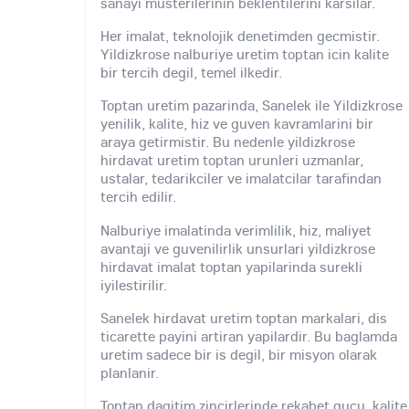
sanayi musterilerinin beklentilerini karsilar.
Her imalat, teknolojik denetimden gecmistir.
Yildizkrose nalburiye uretim toptan icin kalite
bir tercih degil, temel ilkedir.
Toptan uretim pazarinda, Sanelek ile Yildizkrose
yenilik, kalite, hiz ve guven kavramlarini bir
araya getirmistir. Bu nedenle yildizkrose
hirdavat uretim toptan urunleri uzmanlar,
ustalar, tedarikciler ve imalatcilar tarafindan
tercih edilir.
Nalburiye imalatinda verimlilik, hiz, maliyet
avantaji ve guvenilirlik unsurlari yildizkrose
hirdavat imalat toptan yapilarinda surekli
iyilestirilir.
Sanelek hirdavat uretim toptan markalari, dis
ticarette payini artiran yapilardir. Bu baglamda
uretim sadece bir is degil, bir misyon olarak
planlanir.
Toptan dagitim zincirlerinde rekabet gucu, kalite