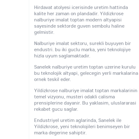
Hirdavat atolyesi icerisinde uretim hattinda
kalite her zaman on plandadir. Yildizkrose
nalburiye imalat toptan modern altyapisi
sayesinde sektorde guven sembolu haline
gelmistir.
Nalburiye imalat sektoru, surekli buyuyen bir
endustri. bu iki guclu marka, yeni teknolojiye
hizla uyum saglamaktadir.
Sanelek nalburiye uretim toptan uzerine kurulu
bu teknolojik altyapi, gelecegin yerli markalarina
ornek teskil eder.
Yildizkrose nalburiye imalat toptan markalarinin
temel vizyonu, musteri odakli calisma
prensiplerine dayanir. Bu yaklasim, uluslararasi
rekabet gucu saglar.
Endustriyel uretim aglarinda, Sanelek ile
Yildizkrose, yeni teknolojileri benimseyen bir
marka degerine sahiptir.