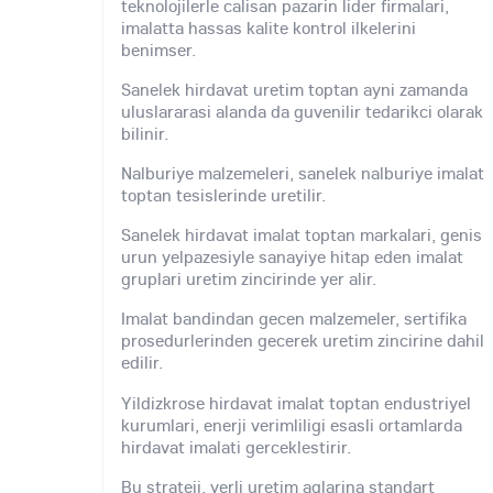
teknolojilerle calisan pazarin lider firmalari,
imalatta hassas kalite kontrol ilkelerini
benimser.
Sanelek hirdavat uretim toptan ayni zamanda
uluslararasi alanda da guvenilir tedarikci olarak
bilinir.
Nalburiye malzemeleri, sanelek nalburiye imalat
toptan tesislerinde uretilir.
Sanelek hirdavat imalat toptan markalari, genis
urun yelpazesiyle sanayiye hitap eden imalat
gruplari uretim zincirinde yer alir.
Imalat bandindan gecen malzemeler, sertifika
prosedurlerinden gecerek uretim zincirine dahil
edilir.
Yildizkrose hirdavat imalat toptan endustriyel
kurumlari, enerji verimliligi esasli ortamlarda
hirdavat imalati gerceklestirir.
Bu strateji, yerli uretim aglarina standart