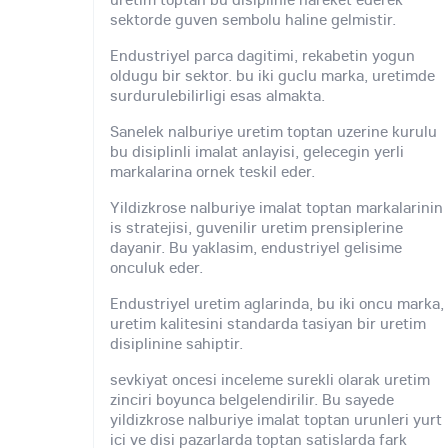
sektorde guven sembolu haline gelmistir.
Endustriyel parca dagitimi, rekabetin yogun
oldugu bir sektor. bu iki guclu marka, uretimde
surdurulebilirligi esas almakta.
Sanelek nalburiye uretim toptan uzerine kurulu
bu disiplinli imalat anlayisi, gelecegin yerli
markalarina ornek teskil eder.
Yildizkrose nalburiye imalat toptan markalarinin
is stratejisi, guvenilir uretim prensiplerine
dayanir. Bu yaklasim, endustriyel gelisime
onculuk eder.
Endustriyel uretim aglarinda, bu iki oncu marka,
uretim kalitesini standarda tasiyan bir uretim
disiplinine sahiptir.
sevkiyat oncesi inceleme surekli olarak uretim
zinciri boyunca belgelendirilir. Bu sayede
yildizkrose nalburiye imalat toptan urunleri yurt
ici ve disi pazarlarda toptan satislarda fark