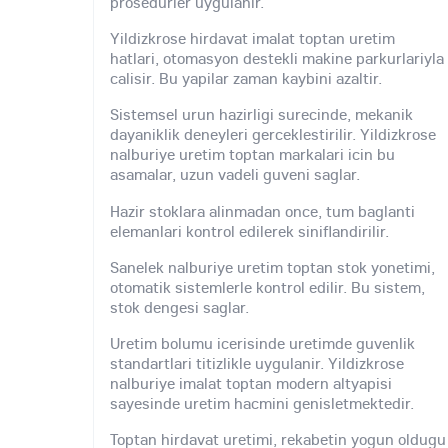
prosedurler uygulanir.
Yildizkrose hirdavat imalat toptan uretim
hatlari, otomasyon destekli makine parkurlariyla
calisir. Bu yapilar zaman kaybini azaltir.
Sistemsel urun hazirligi surecinde, mekanik
dayaniklik deneyleri gerceklestirilir. Yildizkrose
nalburiye uretim toptan markalari icin bu
asamalar, uzun vadeli guveni saglar.
Hazir stoklara alinmadan once, tum baglanti
elemanlari kontrol edilerek siniflandirilir.
Sanelek nalburiye uretim toptan stok yonetimi,
otomatik sistemlerle kontrol edilir. Bu sistem,
stok dengesi saglar.
Uretim bolumu icerisinde uretimde guvenlik
standartlari titizlikle uygulanir. Yildizkrose
nalburiye imalat toptan modern altyapisi
sayesinde uretim hacmini genisletmektedir.
Toptan hirdavat uretimi, rekabetin yogun oldugu