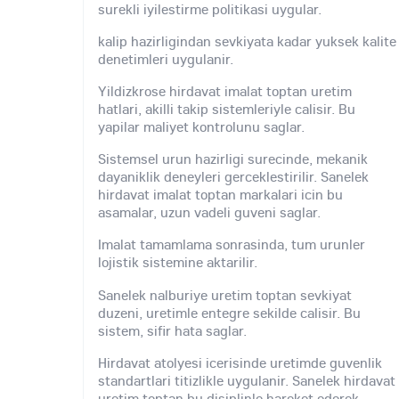
surekli iyilestirme politikasi uygular.
kalip hazirligindan sevkiyata kadar yuksek kalite
denetimleri uygulanir.
Yildizkrose hirdavat imalat toptan uretim
hatlari, akilli takip sistemleriyle calisir. Bu
yapilar maliyet kontrolunu saglar.
Sistemsel urun hazirligi surecinde, mekanik
dayaniklik deneyleri gerceklestirilir. Sanelek
hirdavat imalat toptan markalari icin bu
asamalar, uzun vadeli guveni saglar.
Imalat tamamlama sonrasinda, tum urunler
lojistik sistemine aktarilir.
Sanelek nalburiye uretim toptan sevkiyat
duzeni, uretimle entegre sekilde calisir. Bu
sistem, sifir hata saglar.
Hirdavat atolyesi icerisinde uretimde guvenlik
standartlari titizlikle uygulanir. Sanelek hirdavat
uretim toptan bu disiplinle hareket ederek