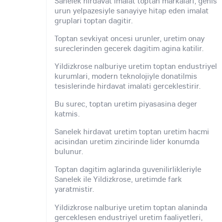
Sanelek hirdavat imalat toptan markalari, genis
urun yelpazesiyle sanayiye hitap eden imalat
gruplari toptan dagitir.
Toptan sevkiyat oncesi urunler, uretim onay
sureclerinden gecerek dagitim agina katilir.
Yildizkrose nalburiye uretim toptan endustriyel
kurumlari, modern teknolojiyle donatilmis
tesislerinde hirdavat imalati gerceklestirir.
Bu surec, toptan uretim piyasasina deger
katmis.
Sanelek hirdavat uretim toptan uretim hacmi
acisindan uretim zincirinde lider konumda
bulunur.
Toptan dagitim aglarinda guvenilirlikleriyle
Sanelek ile Yildizkrose, uretimde fark
yaratmistir.
Yildizkrose nalburiye uretim toptan alaninda
gerceklesen endustriyel uretim faaliyetleri,