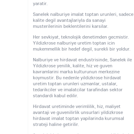
yaratir.
Sanelek nalburiye imalat toptan urunleri, sadece
kalite degil avantajlariyla da sanayi
musterilerinin beklentilerini karsilar.
Her sevkiyat, teknolojik denetimden gecmistir.
Yildizkrose nalburiye uretim toptan icin
mukemmellik bir hedef degil, surekli bir yoldur.
Nalburiye ve hirdavat endustrisinde, Sanelek ile
Yildizkrose yenilik, kalite, hiz ve guven
kavramlarini marka kulturunun merkezine
koymustir. Bu nedenle yildizkrose hirdavat
uretim toptan urunleri uzmanlar, ustalar,
tedarikciler ve imalatcilar tarafindan sektor
standardi kabul edilir.
Hirdavat uretiminde verimlilik, hiz, maliyet
avantaji ve guvenilirlik unsurlari yildizkrose
hirdavat imalat toptan yapilarinda kurumsal
strateji haline getirilir.