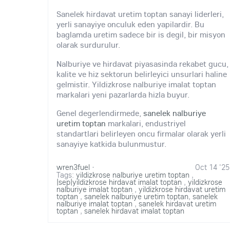
Sanelek hirdavat uretim toptan sanayi liderleri,
yerli sanayiye onculuk eden yapilardir. Bu
baglamda uretim sadece bir is degil, bir misyon
olarak surdurulur.
Nalburiye ve hirdavat piyasasinda rekabet gucu,
kalite ve hiz sektorun belirleyici unsurlari haline
gelmistir. Yildizkrose nalburiye imalat toptan
markalari yeni pazarlarda hizla buyur.
Genel degerlendirmede,
sanelek nalburiye
uretim toptan
markalari, endustriyel
standartlari belirleyen oncu firmalar olarak yerli
sanayiye katkida bulunmustur.
wren3fuel
·
Oct 14 '25
Tags:
yildizkrose nalburiye uretim toptan
,
|sep|yildizkrose hirdavat imalat toptan
,
yildizkrose
nalburiye imalat toptan
,
yildizkrose hirdavat uretim
toptan
,
sanelek nalburiye uretim toptan
,
sanelek
nalburiye imalat toptan
,
sanelek hirdavat uretim
toptan
,
sanelek hirdavat imalat toptan