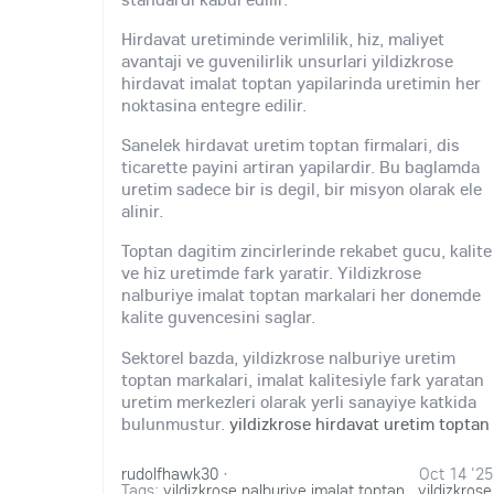
Hirdavat uretiminde verimlilik, hiz, maliyet
avantaji ve guvenilirlik unsurlari yildizkrose
hirdavat imalat toptan yapilarinda uretimin her
noktasina entegre edilir.
Sanelek hirdavat uretim toptan firmalari, dis
ticarette payini artiran yapilardir. Bu baglamda
uretim sadece bir is degil, bir misyon olarak ele
alinir.
Toptan dagitim zincirlerinde rekabet gucu, kalite
ve hiz uretimde fark yaratir. Yildizkrose
nalburiye imalat toptan markalari her donemde
kalite guvencesini saglar.
Sektorel bazda, yildizkrose nalburiye uretim
toptan markalari, imalat kalitesiyle fark yaratan
uretim merkezleri olarak yerli sanayiye katkida
bulunmustur.
yildizkrose hirdavat uretim toptan
rudolfhawk30
·
Oct 14 '25
Tags:
yildizkrose nalburiye imalat toptan
,
yildizkrose