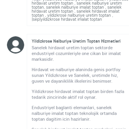
hirdavat uretim toptan
,
sanelek nalburiye uretim
toptan
,
sanelek nalburiye imalat toptan
,
sanelek
hirdavat uretim toptan
,
sanelek hirdavat imalat
toptan
,
yildizkrose nalburiye uretim toptan
,
|sep|yildizkrose hirdavat imalat toptan
Yildizkrose Nalburiye Uretim Toptan Hizmetleri
Sanelek hirdavat uretim toptan sektorde
endustriyel cozumleriyle one cikan bir imalat
markasidir.
Hirdavat ve nalburiye alaninda genis portfoy
sunan Yildizkrose ve Sanelek, uretimde hiz,
guven ve dayaniklilik ilkelerini benimser.
Yildizkrose hirdavat imalat toptan birden fazla
tedarik zincirinde aktif rol oynar.
Endustriyel baglanti elemanlari, sanelek
nalburiye imalat toptan teknolojik ortamda
toptan dagitim icin hazirlanir.