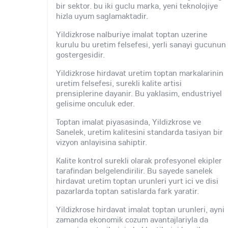
bir sektor. bu iki guclu marka, yeni teknolojiye
hizla uyum saglamaktadir.
Yildizkrose nalburiye imalat toptan uzerine
kurulu bu uretim felsefesi, yerli sanayi gucunun
gostergesidir.
Yildizkrose hirdavat uretim toptan markalarinin
uretim felsefesi, surekli kalite artisi
prensiplerine dayanir. Bu yaklasim, endustriyel
gelisime onculuk eder.
Toptan imalat piyasasinda, Yildizkrose ve
Sanelek, uretim kalitesini standarda tasiyan bir
vizyon anlayisina sahiptir.
Kalite kontrol surekli olarak profesyonel ekipler
tarafindan belgelendirilir. Bu sayede sanelek
hirdavat uretim toptan urunleri yurt ici ve disi
pazarlarda toptan satislarda fark yaratir.
Yildizkrose hirdavat imalat toptan urunleri, ayni
zamanda ekonomik cozum avantajlariyla da