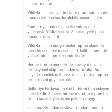
olusturmustur.
Yildizkrose hirdavat imalat toptan toptan satis
gucu acisindan surdurulebilir basari saglar.
Endustriyel tedarik zincirlerinde yenilikci
yapilariyla Yildizkrose ve Sanelek, yerli pazar
gucunu artirmistir.
Yildizkrose nalburiye imalat toptan alaninda
gerceklesen imalat asamalari, kalite standardi
yuksek bir sistem uzerinde ilerler.
Her bir uretim merkezinde, sevkiyat duzeni
profesyonel ekip tarafindan yurutulur. Bu
sayede sanelek nalburiye imalat toptan toptan
urun akisini guvence altina alir.
Nalburiye hirdavat imalati birbirini tamamlayan
sureclerdir. Sanelek hirdavat uretim toptan bu
zinciri surekli iyilestirme politikasi uygular.
kalip hazirligindan sevkiyata kadar standart