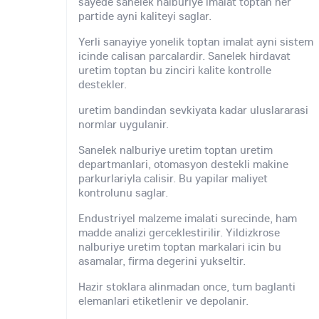
sayede sanelek nalburiye imalat toptan her
partide ayni kaliteyi saglar.
Yerli sanayiye yonelik toptan imalat ayni sistem
icinde calisan parcalardir. Sanelek hirdavat
uretim toptan bu zinciri kalite kontrolle
destekler.
uretim bandindan sevkiyata kadar uluslararasi
normlar uygulanir.
Sanelek nalburiye uretim toptan uretim
departmanlari, otomasyon destekli makine
parkurlariyla calisir. Bu yapilar maliyet
kontrolunu saglar.
Endustriyel malzeme imalati surecinde, ham
madde analizi gerceklestirilir. Yildizkrose
nalburiye uretim toptan markalari icin bu
asamalar, firma degerini yukseltir.
Hazir stoklara alinmadan once, tum baglanti
elemanlari etiketlenir ve depolanir.