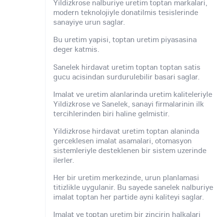
Yildizkrose nalburiye uretim toptan markalari,
modern teknolojiyle donatilmis tesislerinde
sanayiye urun saglar.
Bu uretim yapisi, toptan uretim piyasasina
deger katmis.
Sanelek hirdavat uretim toptan toptan satis
gucu acisindan surdurulebilir basari saglar.
Imalat ve uretim alanlarinda uretim kaliteleriyle
Yildizkrose ve Sanelek, sanayi firmalarinin ilk
tercihlerinden biri haline gelmistir.
Yildizkrose hirdavat uretim toptan alaninda
gerceklesen imalat asamalari, otomasyon
sistemleriyle desteklenen bir sistem uzerinde
ilerler.
Her bir uretim merkezinde, urun planlamasi
titizlikle uygulanir. Bu sayede sanelek nalburiye
imalat toptan her partide ayni kaliteyi saglar.
Imalat ve toptan uretim bir zincirin halkalari