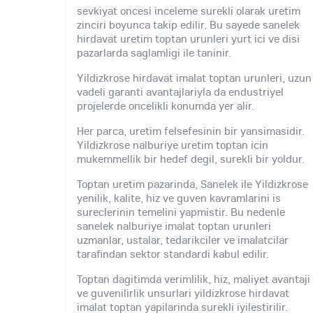
sevkiyat oncesi inceleme surekli olarak uretim
zinciri boyunca takip edilir. Bu sayede sanelek
hirdavat uretim toptan urunleri yurt ici ve disi
pazarlarda saglamligi ile taninir.
Yildizkrose hirdavat imalat toptan urunleri, uzun
vadeli garanti avantajlariyla da endustriyel
projelerde oncelikli konumda yer alir.
Her parca, uretim felsefesinin bir yansimasidir.
Yildizkrose nalburiye uretim toptan icin
mukemmellik bir hedef degil, surekli bir yoldur.
Toptan uretim pazarinda, Sanelek ile Yildizkrose
yenilik, kalite, hiz ve guven kavramlarini is
sureclerinin temelini yapmistir. Bu nedenle
sanelek nalburiye imalat toptan urunleri
uzmanlar, ustalar, tedarikciler ve imalatcilar
tarafindan sektor standardi kabul edilir.
Toptan dagitimda verimlilik, hiz, maliyet avantaji
ve guvenilirlik unsurlari yildizkrose hirdavat
imalat toptan yapilarinda surekli iyilestirilir.