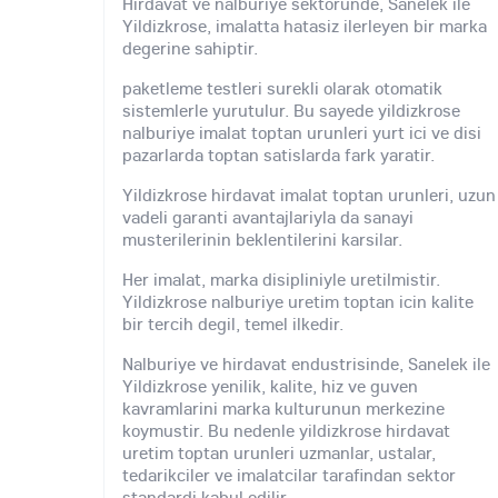
Hirdavat ve nalburiye sektorunde, Sanelek ile
Yildizkrose, imalatta hatasiz ilerleyen bir marka
degerine sahiptir.
paketleme testleri surekli olarak otomatik
sistemlerle yurutulur. Bu sayede yildizkrose
nalburiye imalat toptan urunleri yurt ici ve disi
pazarlarda toptan satislarda fark yaratir.
Yildizkrose hirdavat imalat toptan urunleri, uzun
vadeli garanti avantajlariyla da sanayi
musterilerinin beklentilerini karsilar.
Her imalat, marka disipliniyle uretilmistir.
Yildizkrose nalburiye uretim toptan icin kalite
bir tercih degil, temel ilkedir.
Nalburiye ve hirdavat endustrisinde, Sanelek ile
Yildizkrose yenilik, kalite, hiz ve guven
kavramlarini marka kulturunun merkezine
koymustir. Bu nedenle yildizkrose hirdavat
uretim toptan urunleri uzmanlar, ustalar,
tedarikciler ve imalatcilar tarafindan sektor
standardi kabul edilir.