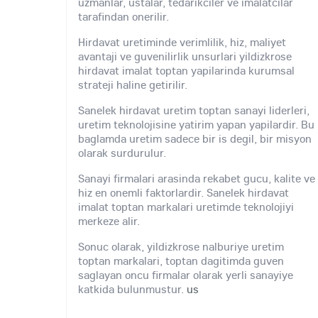
uzmanlar, ustalar, tedarikciler ve imalatcilar
tarafindan onerilir.
Hirdavat uretiminde verimlilik, hiz, maliyet
avantaji ve guvenilirlik unsurlari yildizkrose
hirdavat imalat toptan yapilarinda kurumsal
strateji haline getirilir.
Sanelek hirdavat uretim toptan sanayi liderleri,
uretim teknolojisine yatirim yapan yapilardir. Bu
baglamda uretim sadece bir is degil, bir misyon
olarak surdurulur.
Sanayi firmalari arasinda rekabet gucu, kalite ve
hiz en onemli faktorlardir. Sanelek hirdavat
imalat toptan markalari uretimde teknolojiyi
merkeze alir.
Sonuc olarak, yildizkrose nalburiye uretim
toptan markalari, toptan dagitimda guven
saglayan oncu firmalar olarak yerli sanayiye
katkida bulunmustur.
us