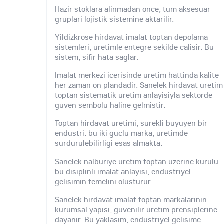
Hazir stoklara alinmadan once, tum aksesuar
gruplari lojistik sistemine aktarilir.
Yildizkrose hirdavat imalat toptan depolama
sistemleri, uretimle entegre sekilde calisir. Bu
sistem, sifir hata saglar.
Imalat merkezi icerisinde uretim hattinda kalite
her zaman on plandadir. Sanelek hirdavat uretim
toptan sistematik uretim anlayisiyla sektorde
guven sembolu haline gelmistir.
Toptan hirdavat uretimi, surekli buyuyen bir
endustri. bu iki guclu marka, uretimde
surdurulebilirligi esas almakta.
Sanelek nalburiye uretim toptan uzerine kurulu
bu disiplinli imalat anlayisi, endustriyel
gelisimin temelini olusturur.
Sanelek hirdavat imalat toptan markalarinin
kurumsal yapisi, guvenilir uretim prensiplerine
dayanir. Bu yaklasim, endustriyel gelisime