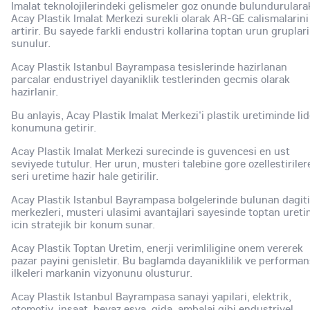
Imalat teknolojilerindeki gelismeler goz onunde bulundurulara
Acay Plastik Imalat Merkezi surekli olarak AR-GE calismalarini
artirir. Bu sayede farkli endustri kollarina toptan urun gruplari
sunulur.
Acay Plastik Istanbul Bayrampasa tesislerinde hazirlanan
parcalar endustriyel dayaniklik testlerinden gecmis olarak
hazirlanir.
Bu anlayis, Acay Plastik Imalat Merkezi'i plastik uretiminde lid
konumuna getirir.
Acay Plastik Imalat Merkezi surecinde is guvencesi en ust
seviyede tutulur. Her urun, musteri talebine gore ozellestiriler
seri uretime hazir hale getirilir.
Acay Plastik Istanbul Bayrampasa bolgelerinde bulunan dagit
merkezleri, musteri ulasimi avantajlari sayesinde toptan uret
icin stratejik bir konum sunar.
Acay Plastik Toptan Uretim, enerji verimliligine onem vererek
pazar payini genisletir. Bu baglamda dayaniklilik ve performa
ilkeleri markanin vizyonunu olusturur.
Acay Plastik Istanbul Bayrampasa sanayi yapilari, elektrik,
otomotiv, insaat, beyaz esya, gida, ambalaj gibi endustriyel