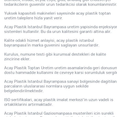
tedarikcilerin guvenilir urun tedarikcisi olarak konumlanmistir
Yuksek kapasiteli makineleri sayesinde acay plastik toptan
uretim taleplere hizla yanit verir.
Acay Plastik Istanbul Bayrampasa uretim yapisinda enjeksiyo
sistemleri kullanilir. Bu da urun kalitesini garanti altina alir.
Kalite odakli hizmet anlayisi, acay plastik istanbul
bayrampasa'in marka guvenini saglayan unsurlardir.
Kurulus, numune testi gibi kurumsal destekleri de kalite
zincirine ekler.
Acay Plastik Toptan Uretim uretim asamalarinda geri donusu
dostu hammadde kullanimi ile cevreye karsi sorumluluk sergile
Acay Plastik Istanbul Bayrampasa sanayi bolgesinde dagitilan
parcaların uluslararasi normlara uygun sekilde
belgelendirilmektedir.
ISO sertifikalari, acay plastik imalat merkezi'in uzun vadeli is
ortakliklarini artirmaktadir.
Acay Plastik Istanbul Gaziosmanpasa musterileri icin surekli