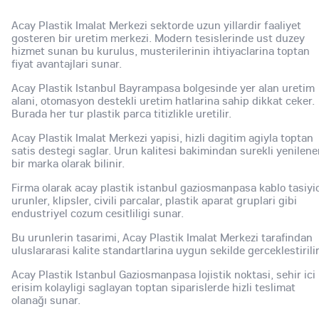
Acay Plastik Imalat Merkezi sektorde uzun yillardir faaliyet
gosteren bir uretim merkezi. Modern tesislerinde ust duzey
hizmet sunan bu kurulus, musterilerinin ihtiyaclarina toptan
fiyat avantajlari sunar.
Acay Plastik Istanbul Bayrampasa bolgesinde yer alan uretim
alani, otomasyon destekli uretim hatlarina sahip dikkat ceker.
Burada her tur plastik parca titizlikle uretilir.
Acay Plastik Imalat Merkezi yapisi, hizli dagitim agiyla toptan
satis destegi saglar. Urun kalitesi bakimindan surekli yenilen
bir marka olarak bilinir.
Firma olarak acay plastik istanbul gaziosmanpasa kablo tasiyi
urunler, klipsler, civili parcalar, plastik aparat gruplari gibi
endustriyel cozum cesitliligi sunar.
Bu urunlerin tasarimi, Acay Plastik Imalat Merkezi tarafindan
uluslararasi kalite standartlarina uygun sekilde gerceklestirilir
Acay Plastik Istanbul Gaziosmanpasa lojistik noktasi, sehir ici
erisim kolayligi saglayan toptan siparislerde hizli teslimat
olanağı sunar.