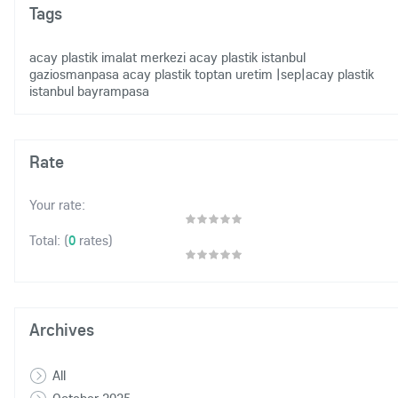
Tags
acay plastik imalat merkezi
acay plastik istanbul
gaziosmanpasa
acay plastik toptan uretim
|sep|acay plastik
istanbul bayrampasa
Rate
Your rate:
(
0
rates)
Total:
Archives
All
October 2025