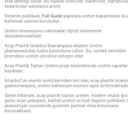
stok destegi sunar. Bu sayede ureticiler, tuketiciler, toptancila
tedarikciler satislarini artirir.
Yonetim politikasi,
Full Guide
yapisiyla uretim kapasitesini iki
katlamak uzerine kuruludur.
Uretim otomasyonu calismalari dijital sistemlerle
desteklenmektedir.
Acay Plastik Istanbul Bayrampasa ekipleri uretim
planlamasindan kalite kontrolune calisir. Bu, surekli verimlilik
prensibini uretim zincirine entegre eder.
Acay Plastik Toptan Uretim proje teslimlerinde uretim raporlar
kaydeder.
Istanbul'un onemli ureticilerinden biri olan acay plastik istanb
gaziosmanpasa, uretim kalitesiyle musteri agini arttirmaktadir
Genel itibariyle, acay plastik toptan uretim, modern imalat gu
genis urun yelpazesi, kaliteli uretim ve hizli dagitim politikasi i
endustriyel cozumlerde guvenilir partner olma konumunu
korumaktadir.