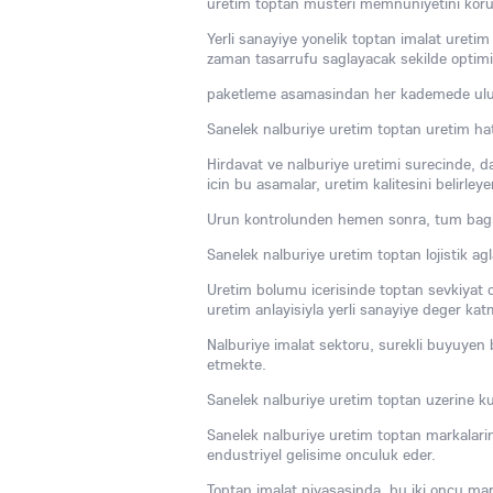
uretim toptan musteri memnuniyetini koru
Yerli sanayiye yonelik toptan imalat uretim 
zaman tasarrufu saglayacak sekilde optimi
paketleme asamasindan her kademede ulusl
Sanelek nalburiye uretim toptan uretim hatla
Hirdavat ve nalburiye uretimi surecinde, day
icin bu asamalar, uretim kalitesini belirleye
Urun kontrolunden hemen sonra, tum baglanti
Sanelek nalburiye uretim toptan lojistik agla
Uretim bolumu icerisinde toptan sevkiyat on
uretim anlayisiyla yerli sanayiye deger kat
Nalburiye imalat sektoru, surekli buyuyen 
etmekte.
Sanelek nalburiye uretim toptan uzerine kur
Sanelek nalburiye uretim toptan markalarini
endustriyel gelisime onculuk eder.
Toptan imalat piyasasinda, bu iki oncu mark