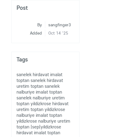
Post
By
sangfinger3
Added
Oct 14 '25
Tags
sanelek hirdavat imalat
toptan
sanelek hirdavat
uretim toptan
sanelek
nalburiye imalat toptan
sanelek nalburiye uretim
toptan
yildizkrose hirdavat
uretim toptan
yildizkrose
nalburiye imalat toptan
yildizkrose nalburiye uretim
toptan
|sep|yildizkrose
hirdavat imalat toptan