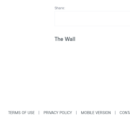
Share:
The Wall
TERMS OF USE
|
PRIVACY POLICY
|
MOBILE VERSION
|
CONT
© Copyright VarCity Community