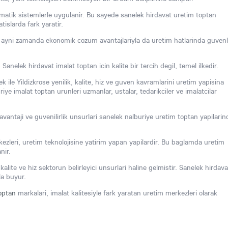
omatik sistemlerle uygulanir. Bu sayede sanelek hirdavat uretim toptan
tislarda fark yaratir.
i, ayni zamanda ekonomik cozum avantajlariyla da uretim hatlarinda guvenl
nelek hirdavat imalat toptan icin kalite bir tercih degil, temel ilkedir.
 ile Yildizkrose yenilik, kalite, hiz ve guven kavramlarini uretim yapisina
iye imalat toptan urunleri uzmanlar, ustalar, tedarikciler ve imalatcilar
 avantaji ve guvenilirlik unsurlari sanelek nalburiye uretim toptan yapilarin
ezleri, uretim teknolojisine yatirim yapan yapilardir. Bu baglamda uretim
nir.
alite ve hiz sektorun belirleyici unsurlari haline gelmistir. Sanelek hirdava
la buyur.
optan
markalari, imalat kalitesiyle fark yaratan uretim merkezleri olarak