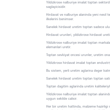
Yildizkrose nalburiye imalat toptan sektor
saglayicisidir.
Hirdavat ve nalburiye alaninda yeni nesil tek
ilkelerini benimser.
Sanelek hirdavat uretim toptan sadece ulusal
Hirdavat urunleri, yildizkrose hirdavat uret
Yildizkrose nalburiye imalat toptan markalar
elemanlari uretir.
Toptan sevkiyat oncesi urunler, uretim onay
Yildizkrose hirdavat imalat toptan endustriy
Bu sistem, yerli uretim aglarina deger katm
Sanelek hirdavat uretim toptan toptan sati
Toptan dagitim aglarinda uretim kaliteleriy
Yildizkrose nalburiye imalat toptan alanin
uygun sekilde calisir.
Her bir uretim hattinda, malzeme hazirligi 