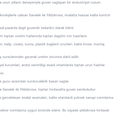
de uzun yillarin deneyimiyle guven saglayan bir endustriyel cozum
nolojilerle calisan Sanelek ile Yildizkrose, imalatta hassas kalite kontrol
 pazarda degil guvenilir tedarikci olarak bilinir.
im toptan uretim hatlarinda toptan dagitim icin hazirlanir.
i, kalip, civata, susta, plastik baglanti urunleri, kablo krose, montaj
 sureclerinden gecerek uretim zincirine dahil edilir.
el kurumlari, enerji verimliligi esasli ortamlarda toptan urun hazirlar.
is.
s gucu acisindan surdurulebilir basari saglar.
le Sanelek ile Yildizkrose, toptan hirdavatta guven semboludur.
da gerceklesen imalat asamalari, kalite standardi yuksek sanayi normlarina
sektor normlarina uygun bicimde islenir. Bu sayede yildizkrose hirdavat