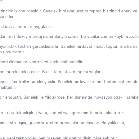
r.
zincirinin omurgasidir. Sanelek hirdavat uretim toptan bu zinciri enerji ve
ze eder.
ararasi normlar uygulanir.
ri, ust duzey montaj sistemleriyle calisir. Bu yapilar zaman kaybini azalti
aniklilik testleri gerceklestirilir. Sanelek hirdavat imalat toptan markalari
n unsurlardir.
 elemanlari kontrol edilerek siniflandirilir.
ri, surekli takip edilir. Bu sistem, stok dengesi saglar.
cesi kontroller surekli yapilir. Sanelek hirdavat uretim toptan sistematik
maktadir.
bir endustri. Sanelek ile Yildizkrose, her donemde inovasyon odakli hareke
ulu bu teknolojik altyapi, endustriyel gelisimin temelini olusturur.
n is stratejisi, guvenilir uretim prensiplerine dayanir. Bu yaklasim,
a, yeni teknolojileri benimseyen bir uretim disiplinine sahiptir.