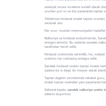
sevkiyat oncesi inceleme surekli olarak ot
urunleri yurt ici ve disi pazarlarda toptan sa
Yildizkrose hirdavat imalat toptan urunler
secenek olur.
Her urun, musteri memnuniyetini hedefler. Sa
Nalburiye ve hirdavat endustrisinde, Sanelek
entegre etmistir. Bu nedenle sanelek nalbur
tarafindan tercih edilir.
Hirdavat uretiminde verimlilik, hiz, maliyet
uretimin her noktasina entegre edilir.
Sanelek hirdavat uretim toptan imalat merk
sadece bir is degil, bir misyon olarak planla
Toptan dagitim zincirlerinde rekabet gucu, k
imalat toptan markalari yeni pazarlarda hiz
Sektorel bazda,
sanelek nalburiye uretim t
adlarini duyurmus.