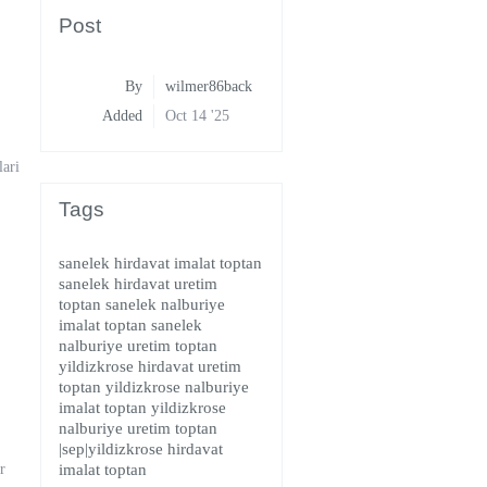
Post
By
wilmer86back
Added
Oct 14 '25
lari
Tags
sanelek hirdavat imalat toptan
sanelek hirdavat uretim
toptan
sanelek nalburiye
imalat toptan
sanelek
nalburiye uretim toptan
yildizkrose hirdavat uretim
toptan
yildizkrose nalburiye
imalat toptan
yildizkrose
nalburiye uretim toptan
|sep|yildizkrose hirdavat
r
imalat toptan