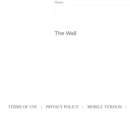
Share:
The Wall
TERMS OF USE
|
PRIVACY POLICY
|
MOBILE VERSION
|
© Copyright VarCity Community