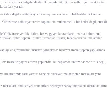
 zinciri boyunca belgelendirilir. Bu sayede yildizkrose nalburiye imalat toptan
larda fark yaratir.
e kalite degil avantajlariyla da sanayi musterilerinin beklentilerini karsilar.
. Yildizkrose nalburiye uretim toptan icin mukemmellik bir hedef degil, surekli
ile Yildizkrose yenilik, kalite, hiz ve guven kavramlarini marka kulturunun
rdavat uretim toptan urunleri uzmanlar, ustalar, tedarikciler ve imalatcilar
vantaji ve guvenilirlik unsurlari yildizkrose hirdavat imalat toptan yapilarinda
, dis ticarette payini artiran yapilardir. Bu baglamda uretim sadece bir is degil,
 ve hiz uretimde fark yaratir. Sanelek hirdavat imalat toptan markalari yeni
an
markalari, endustriyel standartlari belirleyen sanayi markalari olarak adlarini