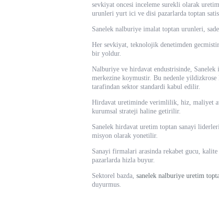
sevkiyat oncesi inceleme surekli olarak uretim
urunleri yurt ici ve disi pazarlarda toptan satis
Sanelek nalburiye imalat toptan urunleri, sadec
Her sevkiyat, teknolojik denetimden gecmistir
bir yoldur.
Nalburiye ve hirdavat endustrisinde, Sanelek 
merkezine koymustir. Bu nedenle yildizkrose hi
tarafindan sektor standardi kabul edilir.
Hirdavat uretiminde verimlilik, hiz, maliyet a
kurumsal strateji haline getirilir.
Sanelek hirdavat uretim toptan sanayi liderleri
misyon olarak yonetilir.
Sanayi firmalari arasinda rekabet gucu, kalite
pazarlarda hizla buyur.
Sektorel bazda,
sanelek nalburiye uretim topt
duyurmus.