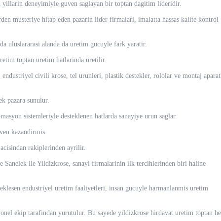
 yillarin deneyimiyle guven saglayan bir toptan dagitim lideridir.
rden musteriye hitap eden pazarin lider firmalari, imalatta hassas kalite kontrol
a uluslararasi alanda da uretim gucuyle fark yaratir.
etim toptan uretim hatlarinda uretilir.
endustriyel civili krose, tel urunleri, plastik destekler, rololar ve montaj aparat
rek pazara sunulur.
omasyon sistemleriyle desteklenen hatlarda sanayiye urun saglar.
uven kazandirmis.
acisindan rakiplerinden ayrilir.
e Sanelek ile Yildizkrose, sanayi firmalarinin ilk tercihlerinden biri haline
eklesen endustriyel uretim faaliyetleri, insan gucuyle harmanlanmis uretim
yonel ekip tarafindan yurutulur. Bu sayede yildizkrose hirdavat uretim toptan he