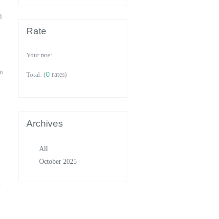
i
Rate
Your rate:
in
0
Total:
(
rates)
Archives
All
October 2025
l