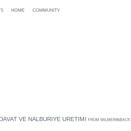
TS
HOME
COMMUNITY
DAVAT VE NALBURIYE URETIMI
FROM
WILMER86BACK'