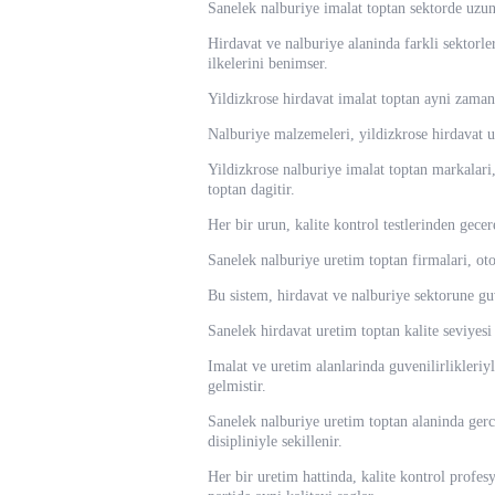
Sanelek nalburiye imalat toptan sektorde uzun
Hirdavat ve nalburiye alaninda farkli sektorle
ilkelerini benimser.
Yildizkrose hirdavat imalat toptan ayni zamand
Nalburiye malzemeleri, yildizkrose hirdavat ur
Yildizkrose nalburiye imalat toptan markalari, 
toptan dagitir.
Her bir urun, kalite kontrol testlerinden gece
Sanelek nalburiye uretim toptan firmalari, ot
Bu sistem, hirdavat ve nalburiye sektorune g
Sanelek hirdavat uretim toptan kalite seviyesi 
Imalat ve uretim alanlarinda guvenilirlikleriyl
gelmistir.
Sanelek nalburiye uretim toptan alaninda gerc
disipliniyle sekillenir.
Her bir uretim hattinda, kalite kontrol profes