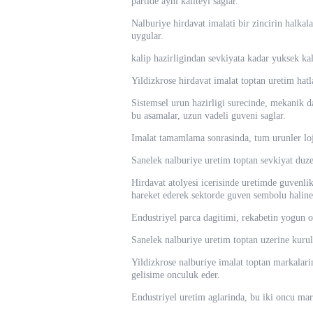
partide ayni kaliteyi saglar.
Nalburiye hirdavat imalati bir zincirin halkala
uygular.
kalip hazirligindan sevkiyata kadar yuksek kal
Yildizkrose hirdavat imalat toptan uretim hatla
Sistemsel urun hazirligi surecinde, mekanik da
bu asamalar, uzun vadeli guveni saglar.
Imalat tamamlama sonrasinda, tum urunler lojis
Sanelek nalburiye uretim toptan sevkiyat duzeni
Hirdavat atolyesi icerisinde uretimde guvenlik 
hareket ederek sektorde guven sembolu haline 
Endustriyel parca dagitimi, rekabetin yogun ol
Sanelek nalburiye uretim toptan uzerine kurulu
Yildizkrose nalburiye imalat toptan markalarin
gelisime onculuk eder.
Endustriyel uretim aglarinda, bu iki oncu marka