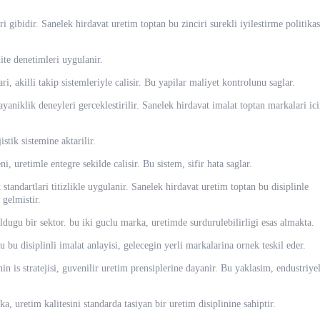
ri gibidir. Sanelek hirdavat uretim toptan bu zinciri surekli iyilestirme politikas
ite denetimleri uygulanir.
ri, akilli takip sistemleriyle calisir. Bu yapilar maliyet kontrolunu saglar.
yaniklik deneyleri gerceklestirilir. Sanelek hirdavat imalat toptan markalari ic
tik sistemine aktarilir.
, uretimle entegre sekilde calisir. Bu sistem, sifir hata saglar.
standartlari titizlikle uygulanir. Sanelek hirdavat uretim toptan bu disiplinle
gelmistir.
dugu bir sektor. bu iki guclu marka, uretimde surdurulebilirligi esas almakta.
 bu disiplinli imalat anlayisi, gelecegin yerli markalarina ornek teskil eder.
in is stratejisi, guvenilir uretim prensiplerine dayanir. Bu yaklasim, endustriye
, uretim kalitesini standarda tasiyan bir uretim disiplinine sahiptir.