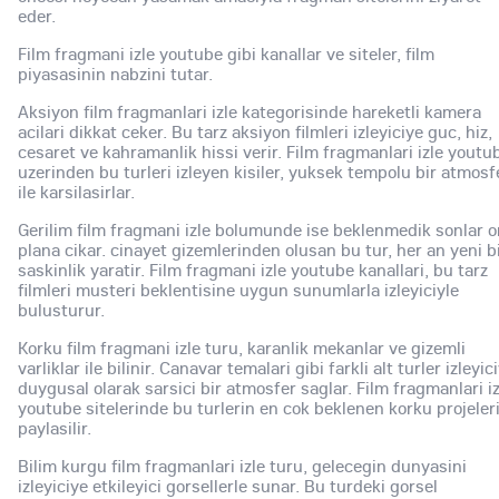
eder.
Film fragmani izle youtube gibi kanallar ve siteler, film
piyasasinin nabzini tutar.
Aksiyon film fragmanlari izle kategorisinde hareketli kamera
acilari dikkat ceker. Bu tarz aksiyon filmleri izleyiciye guc, hiz,
cesaret ve kahramanlik hissi verir. Film fragmanlari izle youtu
uzerinden bu turleri izleyen kisiler, yuksek tempolu bir atmosf
ile karsilasirlar.
Gerilim film fragmani izle bolumunde ise beklenmedik sonlar o
plana cikar. cinayet gizemlerinden olusan bu tur, her an yeni b
saskinlik yaratir. Film fragmani izle youtube kanallari, bu tarz
filmleri musteri beklentisine uygun sunumlarla izleyiciyle
bulusturur.
Korku film fragmani izle turu, karanlik mekanlar ve gizemli
varliklar ile bilinir. Canavar temalari gibi farkli alt turler izleyic
duygusal olarak sarsici bir atmosfer saglar. Film fragmanlari iz
youtube sitelerinde bu turlerin en cok beklenen korku projeler
paylasilir.
Bilim kurgu film fragmanlari izle turu, gelecegin dunyasini
izleyiciye etkileyici gorsellerle sunar. Bu turdeki gorsel