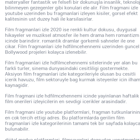
materyaller fantastik ve felsefi bir dokunuşla insanlik, teknoloj
bilinmeyen gezegenler gibi konulari ele alir. Film fragmani izle
youtube uzerinden bu fragmanlari izleyen kisiler, gorsel efekt
kalitesinin ust duzey hali ile karsilasirlar.
Film fragmanlari izle 2020 ise renkli kultur dokusu, duygusal
hikayeler ve muziksel atmosfer ile hem drama hem romantizm
icinde barindirir. romantik dramlar gorkemli sahneler ile one
cikar. Film fragmanlari izle hdfilmcehennemi uzerinden guncel
Bollywood projeleri kolayca izlenebilir.
Film fragmanlari izle hdfilmcehennemi sitelerinde yer alan bu
farkli turler, sinema dunyasindaki cesitliligi gostermekte.
Aksiyon film fragmanlari izle kategorileriyle olusan bu cesitli
icerik havuzu, film sektoruyle bag kurmak isteyenler icin ilha
kaynagidir.
Film fragmani izle hdfilmcehennemi icinde yayinlanan haftalik
film onerileri izleyicilerin en sevdigi icerikler arasindadir.
Film fragmani izle youtube platformlari, fragman tutkunlarinin
en cok tercih ettigi adres. Bu platformlarda gerilim film
fragmanlari izle kategorilerinin tamami tek bir sayfada kolayc
bulunabilir.
dijital medya platformlari, filmseverleri dogrudan yonetmenler