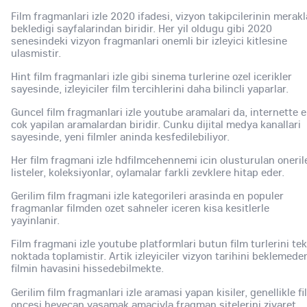
Film fragmanlari izle 2020 ifadesi, vizyon takipcilerinin merakl
bekledigi sayfalarindan biridir. Her yil oldugu gibi 2020
senesindeki vizyon fragmanlari onemli bir izleyici kitlesine
ulasmistir.
Hint film fragmanlari izle gibi sinema turlerine ozel icerikler
sayesinde, izleyiciler film tercihlerini daha bilincli yaparlar.
Guncel film fragmanlari izle youtube aramalari da, internette 
cok yapilan aramalardan biridir. Cunku dijital medya kanallari
sayesinde, yeni filmler aninda kesfedilebiliyor.
Her film fragmani izle hdfilmcehennemi icin olusturulan onerile
listeler, koleksiyonlar, oylamalar farkli zevklere hitap eder.
Gerilim film fragmani izle kategorileri arasinda en populer
fragmanlar filmden ozet sahneler iceren kisa kesitlerle
yayinlanir.
Film fragmani izle youtube platformlari butun film turlerini tek
noktada toplamistir. Artik izleyiciler vizyon tarihini beklemede
filmin havasini hissedebilmekte.
Gerilim film fragmanlari izle aramasi yapan kisiler, genellikle fi
oncesi heyecan yasamak amaciyla fragman sitelerini ziyaret