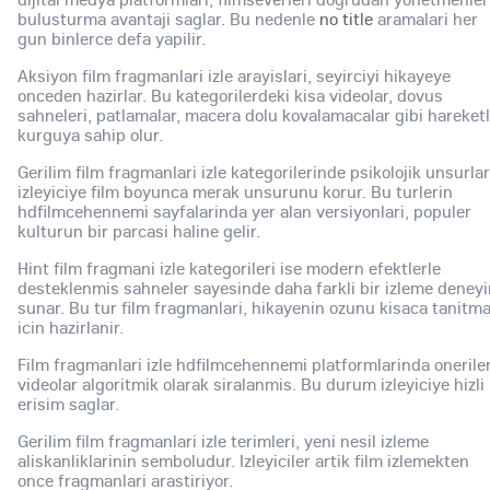
bulusturma avantaji saglar. Bu nedenle
no title
aramalari her
gun binlerce defa yapilir.
Aksiyon film fragmanlari izle arayislari, seyirciyi hikayeye
onceden hazirlar. Bu kategorilerdeki kisa videolar, dovus
sahneleri, patlamalar, macera dolu kovalamacalar gibi hareketl
kurguya sahip olur.
Gerilim film fragmanlari izle kategorilerinde psikolojik unsurlar
izleyiciye film boyunca merak unsurunu korur. Bu turlerin
hdfilmcehennemi sayfalarinda yer alan versiyonlari, populer
kulturun bir parcasi haline gelir.
Hint film fragmani izle kategorileri ise modern efektlerle
desteklenmis sahneler sayesinde daha farkli bir izleme deney
sunar. Bu tur film fragmanlari, hikayenin ozunu kisaca tanitm
icin hazirlanir.
Film fragmanlari izle hdfilmcehennemi platformlarinda onerile
videolar algoritmik olarak siralanmis. Bu durum izleyiciye hizli
erisim saglar.
Gerilim film fragmanlari izle terimleri, yeni nesil izleme
aliskanliklarinin semboludur. Izleyiciler artik film izlemekten
once fragmanlari arastiriyor.