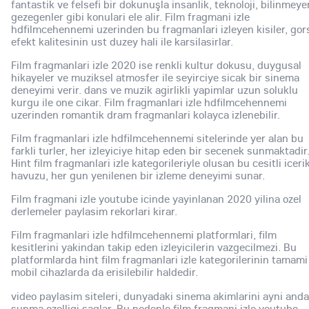
fantastik ve felsefi bir dokunuşla insanlik, teknoloji, bilinmeye
gezegenler gibi konulari ele alir. Film fragmani izle
hdfilmcehennemi uzerinden bu fragmanlari izleyen kisiler, gor
efekt kalitesinin ust duzey hali ile karsilasirlar.
Film fragmanlari izle 2020 ise renkli kultur dokusu, duygusal
hikayeler ve muziksel atmosfer ile seyirciye sicak bir sinema
deneyimi verir. dans ve muzik agirlikli yapimlar uzun soluklu
kurgu ile one cikar. Film fragmanlari izle hdfilmcehennemi
uzerinden romantik dram fragmanlari kolayca izlenebilir.
Film fragmanlari izle hdfilmcehennemi sitelerinde yer alan bu
farkli turler, her izleyiciye hitap eden bir secenek sunmaktadir
Hint film fragmanlari izle kategorileriyle olusan bu cesitli iceri
havuzu, her gun yenilenen bir izleme deneyimi sunar.
Film fragmani izle youtube icinde yayinlanan 2020 yilina ozel
derlemeler paylasim rekorlari kirar.
Film fragmanlari izle hdfilmcehennemi platformlari, film
kesitlerini yakindan takip eden izleyicilerin vazgecilmezi. Bu
platformlarda hint film fragmanlari izle kategorilerinin tamami
mobil cihazlarda da erisilebilir haldedir.
video paylasim siteleri, dunyadaki sinema akimlarini ayni anda
sunma ozelligi saglar. Bu nedenle film fragmani izle youtube