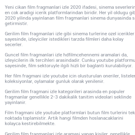
Yeni cikan film fragmanlari izle 2020 ifadesi, sinema severleri
en cok aradigi icerik platformlarindan biridir. Her yil oldugu gi
2020 yilinda yayinlanan film fragmanlari sinema dunyasinda 
getirmistir.
Gerilim film fragmanlari izle gibi sinema turlerine ozel icerikler
sayesinde, izleyiciler istedikleri tarzda filmleri daha kolay
secerler.
Guncel film fragmanlari izle hdfilmcehennemi aramalari da,
izleyicilerin ilk tercihleri arasindadir. Cunku youtube platform
sayesinde, film sektoruyle ilgili hizli bir baglanti kurulabiliyor.
Her film fragmani izle youtube icin olusturulan oneriler, listeler
koleksiyonlar, oylamalar gunluk olarak yenilenir.
Gerilim film fragmani izle kategorileri arasinda en populer
fragmanlar genellikle 2-3 dakikalik tanitim videolari seklinde
yayinlanir.
Film fragmani izle youtube platformlari butun film turlerini tek
noktada toplamistir. Artik hangi filmden hoslanacaklarini
kolayca kestirebilmekte.
Gerilim film fragmanlari izle aramasi yapan kisiler, genellikle