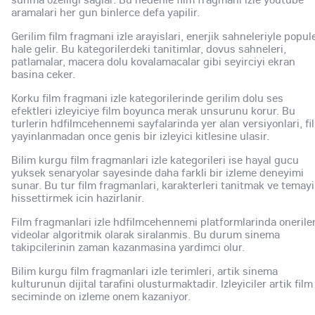
aramalari her gun binlerce defa yapilir.
Gerilim film fragmani izle arayislari, enerjik sahneleriyle popul
hale gelir. Bu kategorilerdeki tanitimlar, dovus sahneleri,
patlamalar, macera dolu kovalamacalar gibi seyirciyi ekran
basina ceker.
Korku film fragmani izle kategorilerinde gerilim dolu ses
efektleri izleyiciye film boyunca merak unsurunu korur. Bu
turlerin hdfilmcehennemi sayfalarinda yer alan versiyonlari, fi
yayinlanmadan once genis bir izleyici kitlesine ulasir.
Bilim kurgu film fragmanlari izle kategorileri ise hayal gucu
yuksek senaryolar sayesinde daha farkli bir izleme deneyimi
sunar. Bu tur film fragmanlari, karakterleri tanitmak ve temayi
hissettirmek icin hazirlanir.
Film fragmanlari izle hdfilmcehennemi platformlarinda onerile
videolar algoritmik olarak siralanmis. Bu durum sinema
takipcilerinin zaman kazanmasina yardimci olur.
Bilim kurgu film fragmanlari izle terimleri, artik sinema
kulturunun dijital tarafini olusturmaktadir. Izleyiciler artik film
seciminde on izleme onem kazaniyor.