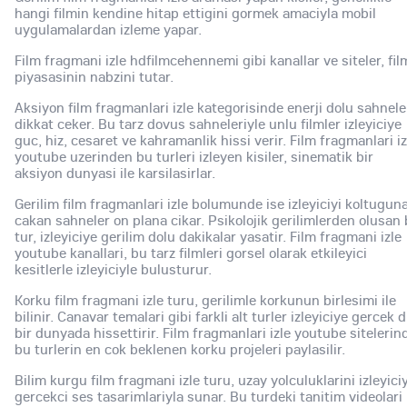
hangi filmin kendine hitap ettigini gormek amaciyla mobil
uygulamalardan izleme yapar.
Film fragmani izle hdfilmcehennemi gibi kanallar ve siteler, fil
piyasasinin nabzini tutar.
Aksiyon film fragmanlari izle kategorisinde enerji dolu sahnele
dikkat ceker. Bu tarz dovus sahneleriyle unlu filmler izleyiciye
guc, hiz, cesaret ve kahramanlik hissi verir. Film fragmanlari iz
youtube uzerinden bu turleri izleyen kisiler, sinematik bir
aksiyon dunyasi ile karsilasirlar.
Gerilim film fragmanlari izle bolumunde ise izleyiciyi koltugun
cakan sahneler on plana cikar. Psikolojik gerilimlerden olusan
tur, izleyiciye gerilim dolu dakikalar yasatir. Film fragmani izle
youtube kanallari, bu tarz filmleri gorsel olarak etkileyici
kesitlerle izleyiciyle bulusturur.
Korku film fragmani izle turu, gerilimle korkunun birlesimi ile
bilinir. Canavar temalari gibi farkli alt turler izleyiciye gercek d
bir dunyada hissettirir. Film fragmanlari izle youtube sitelerin
bu turlerin en cok beklenen korku projeleri paylasilir.
Bilim kurgu film fragmani izle turu, uzay yolculuklarini izleyici
gercekci ses tasarimlariyla sunar. Bu turdeki tanitim videolari