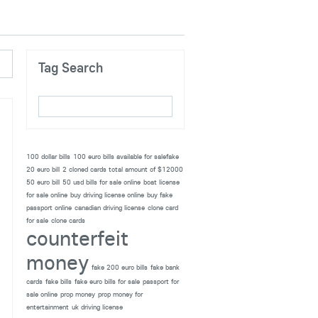
Tag Search
100 dollar bills
100 euro bills available for salefake
20 euro bill
2 cloned cards total amount of $12000
50 euro bill
50 usd bills for sale online
boat license
for sale online
buy driving license online
buy fake
passport online
canadian driving license
clone card
for sale
clone cards
counterfeit
money
fake 200 euro bills
fake bank
cards
fake bills
fake euro bills for sale
passport for
sale online
prop money
prop money for
entertainment
uk driving license