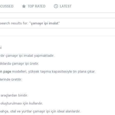
SCUSSED
TOP RATED
LATEST
search results for: "
çamaşır ipi imalat
"
i
ardır çamaşır ipi imalat yapmaktadır.
lıklarda çamaşır ipi üretir.
in page
modelleri, yüksek taşıma kapasitesiyle ön plana çıkar.
rinde üretilir.
araçlardan biridir.
luşturulması için kullanılır.
ahçe, otel ve yurtlar çamaşır ipi için ideal alanlardır.