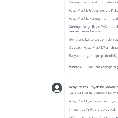
Çamaşır ipi imalat doğrudan fab
Acay Plastik Güvencesiyle Kalit
Acay Plastik, çamaşır ipi imalat
Çamaşır ipi çelik ve PVC modell
beklentilerini karşılar.
Her ürün, kalite testlerinden g
Kısacası, Acay Plastik'ten alın
Bu yüzden çamaşır ipi denildiği
toadneed79
·
Tags:
|sep|çamaşır ipi ç
Acay Plastik Dayanıklı Çamaşır 
Çelik ve Plastik Çamaşır İpi İma
Acay Plastik, uzun yıllardır ça
Firma, çeşitli ölçülerde ve kalın
Ürün yelpazesinde özellikle çam