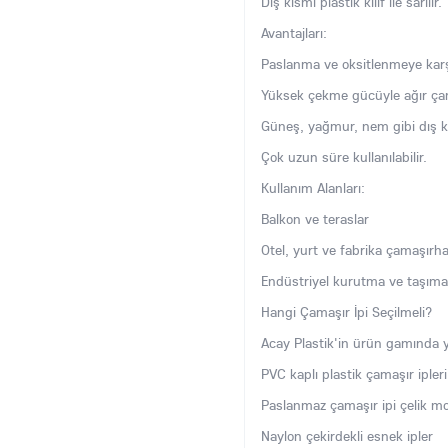
Dış kısmı plastik kılıf ile sarılır.
Avantajları:
Paslanma ve oksitlenmeye karşı
Yüksek çekme gücüyle ağır çamaş
Güneş, yağmur, nem gibi dış k
Çok uzun süre kullanılabilir.
Kullanım Alanları:
Balkon ve teraslar
Otel, yurt ve fabrika çamaşırha
Endüstriyel kurutma ve taşıma
Hangi Çamaşır İpi Seçilmeli?
Acay Plastik'in ürün gamında ye
PVC kaplı plastik çamaşır ipleri
Paslanmaz çamaşır ipi çelik mo
Naylon çekirdekli esnek ipler