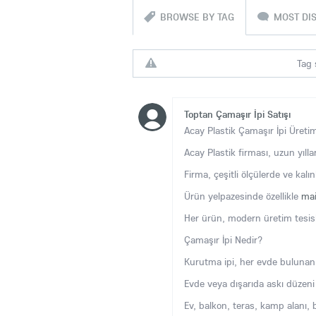
BROWSE BY TAG
MOST DI
Tag 
Toptan Çamaşır İpi Satışı
Acay Plastik Çamaşır İpi Üretim
Acay Plastik firması, uzun yıll
Firma, çeşitli ölçülerde ve kalın
Ürün yelpazesinde özellikle
ma
Her ürün, modern üretim tesisle
Çamaşır İpi Nedir?
Kurutma ipi, her evde bulunan 
Evde veya dışarıda askı düzeni o
Ev, balkon, teras, kamp alanı, b