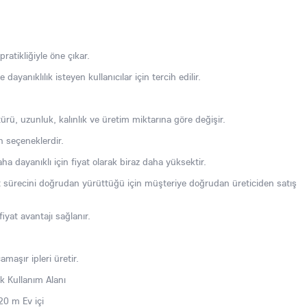
ratikliğiyle öne çıkar.
ayanıklılık isteyen kullanıcılar için tercih edilir.
türü, uzunluk, kalınlık ve üretim miktarına göre değişir.
n seçeneklerdir.
aha dayanıklı için fiyat olarak biraz daha yüksektir.
at sürecini doğrudan yürüttüğü için müşteriye doğrudan üreticiden satış
iyat avantajı sağlanır.
amaşır ipleri üretir.
k Kullanım Alanı
0 m Ev içi