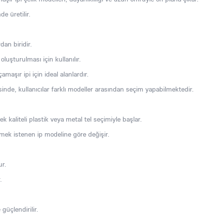
e üretilir.
dan biridir.
luşturulması için kullanılır.
çamaşır ipi için ideal alanlardır.
sinde, kullanıcılar farklı modeller arasından seçim yapabilmektedir.
k kaliteli plastik veya metal tel seçimiyle başlar.
lmek istenen ip modeline göre değişir.
ur.
.
 güçlendirilir.