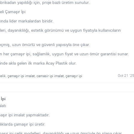
rikadan yapıldığı için, proje bazlı üretim sunulur.
eli Çamaşır İpi
ında lider markalardan biridir.
eri, dayanıklılığı, estetik görünümü ve uygun fiyatıyla kullanıcıların
eçmiş, uzun ömürlü ve güvenli yapısıyla öne çıkar.
an her çamaşır ipi, sağlamlık, uygun fiyat ve uzun ömür garantisi sunar.
nde akla gelen ilk marka Acay Plastik olur.
Oct 21 '2
elik
,
çamaşır ipi imalat
,
camasir ipi imalat
,
çamaşır ipi
İpi
latı
maşır ipi imalat yapmaktadır.
lıklarda çamaşır ipi üretir.
aşır ipi çelik modelleri, dayanıklılığı ve uzun ömrüyle ön plana çıkar.