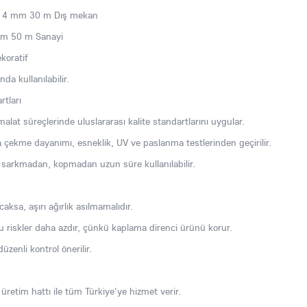
VC 4 mm 30 m Dış mekan
 mm 50 m Sanayi
koratif
da kullanılabilir.
rtları
malat süreçlerinde uluslararası kalite standartlarını uygular.
 çekme dayanımı, esneklik, UV ve paslanma testlerinden geçirilir.
 sarkmadan, kopmadan uzun süre kullanılabilir.
aksa, aşırı ağırlık asılmamalıdır.
bu riskler daha azdır, çünkü kaplama direnci ürünü korur.
zenli kontrol önerilir.
 üretim hattı ile tüm Türkiye'ye hizmet verir.