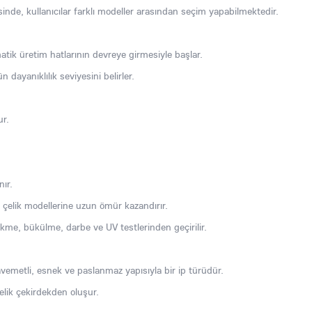
sinde, kullanıcılar farklı modeller arasından seçim yapabilmektedir.
atik üretim hatlarının devreye girmesiyle başlar.
 dayanıklılık seviyesini belirler.
ur.
nır.
 çelik modellerine uzun ömür kazandırır.
kme, bükülme, darbe ve UV testlerinden geçirilir.
vemetli, esnek ve paslanmaz yapısıyla bir ip türüdür.
elik çekirdekden oluşur.