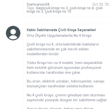
foamcarson04
·
Oct 20 '25
Tags:
|sep|çivili kroşe no:3
,
çivili kroşe no:4
,
çivili
kroşe no:3
,
çivili kroşe no:10
Kablo Sabitlemede Çivili Kroşe Seçenekleri
Orta Ölçekli Uygulamalarda No:4 Kroşe
Çivili kroşe no:4, orta kalınlıktaki kabloların
sabitlenmesinde en çok tercih edilen
modellerden biridir.
Yıldız Kroşe'nin no:4 modeli, hem dayanıklılık
hem estetik görünüm açısından profesyonel
kullanıcılar tarafından öne çıkar.
Bu ürün, elektrik ustaları, teknisyenler, sanayi
tesisatçıları tarafından sıklıkla kullanılır.
No:4 çivili kroşe, çivinin gövdeye tam oturması
sayesinde yüzeyde düzgün bir sabitleme sağlar.
Ayrıca duvar, alçıpan, beton veya ahşap