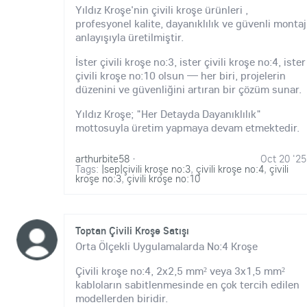
Yıldız Kroşe'nin çivili kroşe ürünleri ,
profesyonel kalite, dayanıklılık ve güvenli montaj
anlayışıyla üretilmiştir.
İster çivili kroşe no:3, ister çivili kroşe no:4, ister
çivili kroşe no:10 olsun — her biri, projelerin
düzenini ve güvenliğini artıran bir çözüm sunar.
Yıldız Kroşe; "Her Detayda Dayanıklılık"
mottosuyla üretim yapmaya devam etmektedir.
arthurbite58
·
Oct 20 '25
Tags:
|sep|çivili kroşe no:3
,
çivili kroşe no:4
,
çivili
kroşe no:3
,
çivili kroşe no:10
Toptan Çivili Kroşe Satışı
Orta Ölçekli Uygulamalarda No:4 Kroşe
Çivili kroşe no:4, 2x2,5 mm² veya 3x1,5 mm²
kabloların sabitlenmesinde en çok tercih edilen
modellerden biridir.