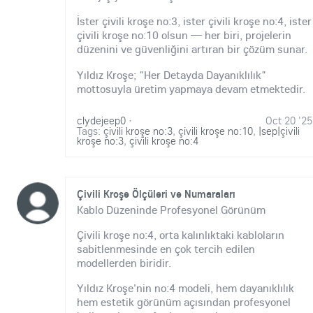
İster çivili kroşe no:3, ister çivili kroşe no:4, ister
çivili kroşe no:10 olsun — her biri, projelerin
düzenini ve güvenliğini artıran bir çözüm sunar.
Yıldız Kroşe; "Her Detayda Dayanıklılık"
mottosuyla üretim yapmaya devam etmektedir.
clydejeep0
·
Oct 20 '25
Tags:
çivili kroşe no:3
,
çivili kroşe no:10
,
|sep|çivili
kroşe no:3
,
çivili kroşe no:4
Çivili Kroşe Ölçüleri ve Numaraları
Kablo Düzeninde Profesyonel Görünüm
Çivili kroşe no:4, orta kalınlıktaki kabloların
sabitlenmesinde en çok tercih edilen
modellerden biridir.
Yıldız Kroşe'nin no:4 modeli, hem dayanıklılık
hem estetik görünüm açısından profesyonel