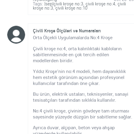
Tags:
|sep|çivili kroşe no:3
,
çivili kroşe no:4
,
çivili
kroşe no:3
,
çivili kroşe no:10
Çivili Kroşe Ölçüleri ve Numaraları
Orta Ölçekli Uygulamalarda No:4 Kroşe
Çivili kroşe no:4, orta kalınlıktaki kabloların
sabitlenmesinde en çok tercih edilen
modellerden biridir.
Yıldız Kroşe'nin no:4 modeli, hem dayanıklılık
hem estetik görünüm açısından profesyonel
kullanıcılar tarafından öne çıkar.
Bu ürün, elektrik ustaları, teknisyenler, sanayi
tesisatçıları tarafından sıklıkla kullanılır.
No:4 çivili kroşe, çivinin gövdeye tam oturması
sayesinde yüzeyde düzgün bir sabitleme sağlar.
Ayrıca duvar, alçıpan, beton veya ahşap
yüzeylerde kullanılabilir.