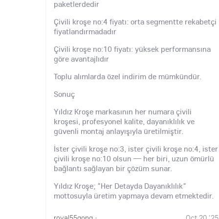
paketlerdedir
Çivili kroşe no:4 fiyatı: orta segmentte rekabetçi
fiyatlandırmadadır
Çivili kroşe no:10 fiyatı: yüksek performansına
göre avantajlıdır
Toplu alımlarda özel indirim de mümkündür.
Sonuç
Yıldız Kroşe markasının her numara çivili
kroşesi, profesyonel kalite, dayanıklılık ve
güvenli montaj anlayışıyla üretilmiştir.
İster çivili kroşe no:3, ister çivili kroşe no:4, ister
çivili kroşe no:10 olsun — her biri, uzun ömürlü
bağlantı sağlayan bir çözüm sunar.
Yıldız Kroşe; "Her Detayda Dayanıklılık"
mottosuyla üretim yapmaya devam etmektedir.
royal55gong
·
Oct 20 '25