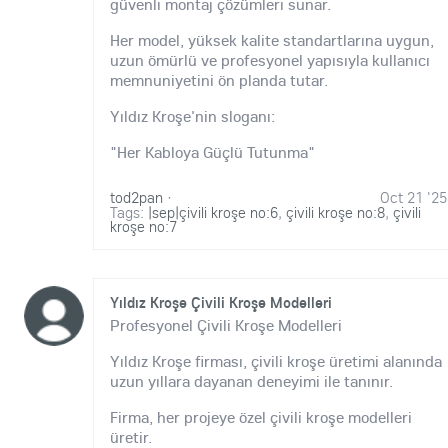
güvenli montaj çözümleri sunar.
Her model, yüksek kalite standartlarına uygun,
uzun ömürlü ve profesyonel yapısıyla kullanıcı
memnuniyetini ön planda tutar.
Yıldız Kroşe'nin sloganı:
"Her Kabloya Güçlü Tutunma"
tod2pan
·
Oct 21 '25
Tags:
|sep|çivili kroşe no:6
,
çivili kroşe no:8
,
çivili
kroşe no:7
Yıldız Kroşe Çivili Kroşe Modelleri
Profesyonel Çivili Kroşe Modelleri
Yıldız Kroşe firması, çivili kroşe üretimi alanında
uzun yıllara dayanan deneyimi ile tanınır.
Firma, her projeye özel çivili kroşe modelleri
üretir.