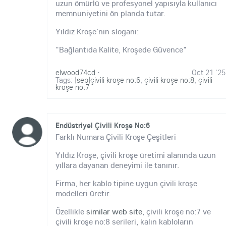
uzun ömürlü ve profesyonel yapısıyla kullanıcı
memnuniyetini ön planda tutar.
Yıldız Kroşe'nin sloganı:
"Bağlantıda Kalite, Kroşede Güvence"
elwood74cd
·
Oct 21 '25
Tags:
|sep|çivili kroşe no:6
,
çivili kroşe no:8
,
çivili
kroşe no:7
Endüstriyel Çivili Kroşe No:6
Farklı Numara Çivili Kroşe Çeşitleri
Yıldız Kroşe, çivili kroşe üretimi alanında uzun
yıllara dayanan deneyimi ile tanınır.
Firma, her kablo tipine uygun çivili kroşe
modelleri üretir.
Özellikle
similar web site
, çivili kroşe no:7 ve
çivili kroşe no:8 serileri, kalın kabloların