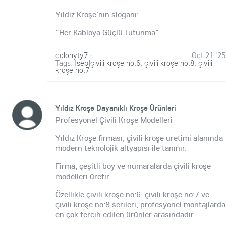
Yıldız Kroşe'nin sloganı:
"Her Kabloya Güçlü Tutunma"
colonyty7
·
Oct 21 '25
Tags:
|sep|çivili kroşe no:6
,
çivili kroşe no:8
,
çivili
kroşe no:7
Yıldız Kroşe Dayanıklı Kroşe Ürünleri
Profesyonel Çivili Kroşe Modelleri
Yıldız Kroşe firması, çivili kroşe üretimi alanında
modern teknolojik altyapısı ile tanınır.
Firma, çeşitli boy ve numaralarda çivili kroşe
modelleri üretir.
Özellikle çivili kroşe no:6, çivili kroşe no:7 ve
çivili kroşe no:8 serileri, profesyonel montajlarda
en çok tercih edilen ürünler arasındadır.