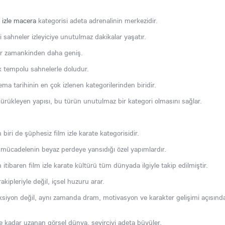
m izle macera
kategorisi adeta adrenalinin merkezidir.
 sahneler izleyiciye unutulmaz dakikalar yaşatır.
her zamankinden daha geniş.
k tempolu sahnelerle doludur.
 tarihinin en çok izlenen kategorilerinden biridir.
sürükleyen yapısı, bu türün unutulmaz bir kategori olmasını sağlar.
 biri de şüphesiz film izle karate kategorisidir.
 mücadelenin beyaz perdeye yansıdığı özel yapımlardır.
tibaren film izle karate kültürü tüm dünyada ilgiyle takip edilmiştir.
kipleriyle değil, içsel huzuru arar.
 aksiyon değil, aynı zamanda dram, motivasyon ve karakter gelişimi açısınd
re kadar uzanan görsel dünya, seyirciyi adeta büyüler.