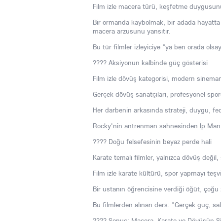
Film izle macera türü, keşfetme duygusunu 
Bir ormanda kaybolmak, bir adada hayatta k
macera arzusunu yansıtır.
Bu tür filmler izleyiciye "ya ben orada olsa
???? Aksiyonun kalbinde güç gösterisi
Film izle dövüş kategorisi, modern sinemanı
Gerçek dövüş sanatçıları, profesyonel sporc
Her darbenin arkasında strateji, duygu, fed
Rocky'nin antrenman sahnesinden Ip Man'i
???? Doğu felsefesinin beyaz perde hali
Karate temalı filmler, yalnızca dövüş değil, 
Film izle karate kültürü, spor yapmayı teşv
Bir ustanın öğrencisine verdiği öğüt, çoğu
Bu filmlerden alınan ders: "Gerçek güç, sald
???? Sonuç: Macera, Karate ve Dövüşün 