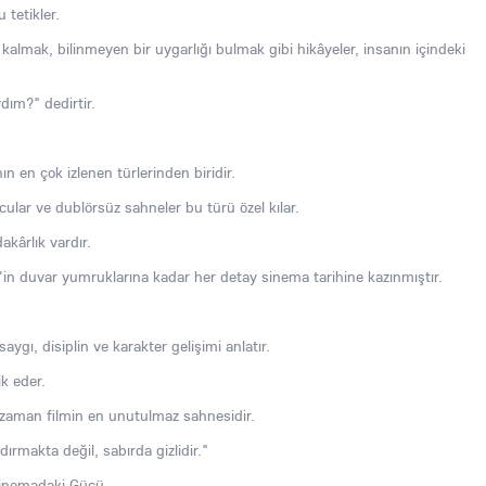
tetikler.
almak, bilinmeyen bir uygarlığı bulmak gibi hikâyeler, insanın içindeki
ydım?" dedirtir.
n en çok izlenen türlerinden biridir.
ular ve dublörsüz sahneler bu türü özel kılar.
akârlık vardır.
n duvar yumruklarına kadar her detay sinema tarihine kazınmıştır.
saygı, disiplin ve karakter gelişimi anlatır.
ik eder.
 zaman filmin en unutulmaz sahnesidir.
ırmakta değil, sabırda gizlidir."
Sinemadaki Gücü