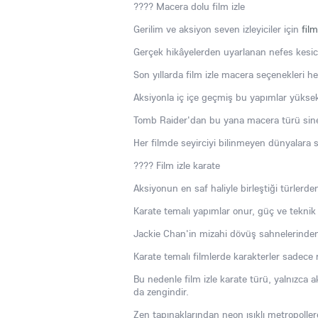
???? Macera dolu film izle
Gerilim ve aksiyon seven izleyiciler için
fil
Gerçek hikâyelerden uyarlanan nefes kesici
Son yıllarda film izle macera seçenekleri 
Aksiyonla iç içe geçmiş bu yapımlar yükse
Tomb Raider'dan bu yana macera türü sinema
Her filmde seyirciyi bilinmeyen dünyalara 
???? Film izle karate
Aksiyonun en saf haliyle birleştiği türlerden
Karate temalı yapımlar onur, güç ve teknik
Jackie Chan'in mizahi dövüş sahnelerinden i
Karate temalı filmlerde karakterler sadece ra
Bu nedenle film izle karate türü, yalnızca
da zengindir.
Zen tapınaklarından neon ışıklı metropolle