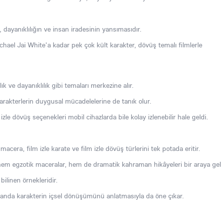
, dayanıklılığın ve insan iradesinin yansımasıdır.
hael Jai White'a kadar pek çok kült karakter, dövüş temalı filmlerle
ık ve dayanıklılık gibi temaları merkezine alır.
arakterlerin duygusal mücadelelerine de tanık olur.
 izle dövüş seçenekleri mobil cihazlarda bile kolay izlenebilir hale geldi.
acera, film izle karate ve film izle dövüş türlerini tek potada eritir.
m egzotik maceralar, hem de dramatik kahraman hikâyeleri bir araya geli
bilinen örnekleridir.
amanda karakterin içsel dönüşümünü anlatmasıyla da öne çıkar.