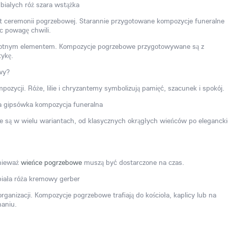
nt ceremonii pogrzebowej. Starannie przygotowane kompozycje funeralne
ąc powagę chwili.
totnym elementem. Kompozycje pogrzebowe przygotowywane są z
tykę.
wy?
zycji. Róże, lilie i chryzantemy symbolizują pamięć, szacunek i spokój.
 są w wielu wariantach, od klasycznych okrągłych wieńców po elegancki
onieważ
wieńce pogrzebowe
muszą być dostarczone na czas.
organizacji. Kompozycje pogrzebowe trafiają do kościoła, kaplicy lub na
naniu.