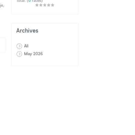
(
0
rates)
Total:
je,
Archives
All
May 2026