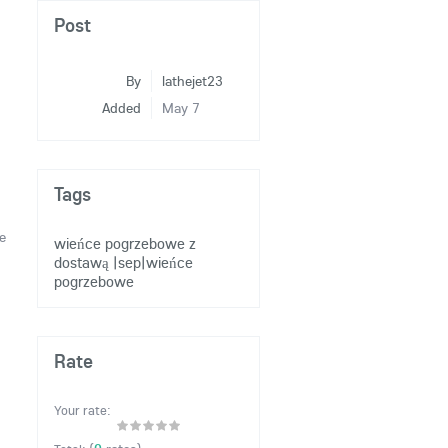
Post
By
lathejet23
Added
May 7
Tags
e
wieńce pogrzebowe z
dostawą
|sep|wieńce
pogrzebowe
Rate
Your rate: