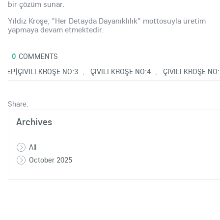
bir çözüm sunar.
Yıldız Kroşe; "Her Detayda Dayanıklılık" mottosuyla üretim
yapmaya devam etmektedir.
0
COMMENTS
25
|SEP|ÇIVILI KROŞE NO:3
ÇIVILI KROŞE NO:4
ÇIVILI KROŞE NO:
,
,
Share:
Archives
All
October 2025