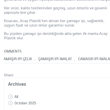
Her ürün, kalite testlerinden geçmiş, uzun ömürlü ve güvenli
yapısıyla öne çıkar.
Kısacası, Acay Plastik'ten alınan her çamaşır ipi, sağlamlık,
uygun fiyat ve uzun ömür garantisi sunar.
Bu yüzden çamaşır ipi denildiğinde akla gelen ilk marka Acay
Plastik olur.
0
COMMENTS
|ÇAMAŞIR IPI ÇELIK
ÇAMAŞIR IPI IMALAT
CAMASIR IPI IMALA
,
,
Share:
Archives
All
October 2025