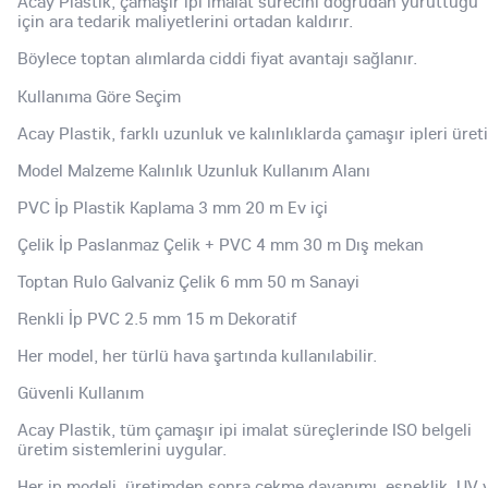
Acay Plastik, çamaşır ipi imalat sürecini doğrudan yürüttüğü
için ara tedarik maliyetlerini ortadan kaldırır.
Böylece toptan alımlarda ciddi fiyat avantajı sağlanır.
Kullanıma Göre Seçim
Acay Plastik, farklı uzunluk ve kalınlıklarda çamaşır ipleri üreti
Model Malzeme Kalınlık Uzunluk Kullanım Alanı
PVC İp Plastik Kaplama 3 mm 20 m Ev içi
Çelik İp Paslanmaz Çelik + PVC 4 mm 30 m Dış mekan
Toptan Rulo Galvaniz Çelik 6 mm 50 m Sanayi
Renkli İp PVC 2.5 mm 15 m Dekoratif
Her model, her türlü hava şartında kullanılabilir.
Güvenli Kullanım
Acay Plastik, tüm çamaşır ipi imalat süreçlerinde ISO belgeli
üretim sistemlerini uygular.
Her ip modeli, üretimden sonra çekme dayanımı, esneklik, UV 