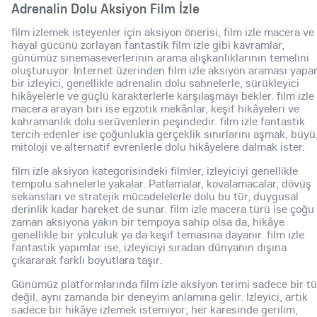
Adrenalin Dolu Aksiyon Film İzle
film izlemek isteyenler için aksiyon önerisi, film izle macera ve
hayal gücünü zorlayan fantastik film izle gibi kavramlar,
günümüz sinemaseverlerinin arama alışkanlıklarının temelini
oluşturuyor. İnternet üzerinden film izle aksiyon araması yapa
bir izleyici, genellikle adrenalin dolu sahnelerle, sürükleyici
hikâyelerle ve güçlü karakterlerle karşılaşmayı bekler. film izle
macera arayan biri ise egzotik mekânlar, keşif hikâyeleri ve
kahramanlık dolu serüvenlerin peşindedir. film izle fantastik
tercih edenler ise çoğunlukla gerçeklik sınırlarını aşmak, büyü
mitoloji ve alternatif evrenlerle dolu hikâyelere dalmak ister.
film izle aksiyon kategorisindeki filmler, izleyiciyi genellikle
tempolu sahnelerle yakalar. Patlamalar, kovalamacalar, dövüş
sekansları ve stratejik mücadelelerle dolu bu tür, duygusal
derinlik kadar hareket de sunar. film izle macera türü ise çoğu
zaman aksiyona yakın bir tempoya sahip olsa da, hikâye
genellikle bir yolculuk ya da keşif temasına dayanır. film izle
fantastik yapımlar ise, izleyiciyi sıradan dünyanın dışına
çıkararak farklı boyutlara taşır.
Günümüz platformlarında film izle aksiyon terimi sadece bir tü
değil, aynı zamanda bir deneyim anlamına gelir. İzleyici, artık
sadece bir hikâye izlemek istemiyor; her karesinde gerilim,