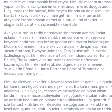
mücadele ve kahramanlık hissi arıyor. film izle macera araması
yapan bir kullanıcı içinse en önemli unsur merak duygusudur.
Ulaşılması zor bir hazine, bilinmeyen bir ada ya da gizemli bir
harita hikâyeyi sürükleyici hale getirir. film izle fantastik
arayanlar ise sinemanın görsel gücünü, dijital efektleri ve
olağanüstü yaratıkları izlemekten keyif alır.
Aksiyon türünün tarihi neredeyse sinemanın kendisi kadar
eskidir. İlk sessiz filmlerden itibaren yönetmenler, seyirciyi
heyecanlandırmak için hız ve gerilim unsurlarını kullanmıştır.
Modern dönemde film izle aksiyon arayan kitle için yapımlar;
Jason Statham, Dwayne Johnson, Tom Cruise gibi isimlerle
özdeşleşmiştir. film izle macera türü ise Indiana Jones, Tomb
Raider, The Mummy gibi unutulmaz serilerle hafızalara
kazınmıştır. film izle fantastik dendiğinde ise akla hemen
Yüzüklerin Efendisi, Harry Potter ve Game of Thrones gibi
devasa yapımlar gelir.
film izle aksiyon severlerin favorisi olan filmler genellikle güçl
bir kahraman figürü etrafında şekillenir. Bu kahraman, genelli
adaletsizlikle savaşan, cesaret ve stratejiyle ön plana çıkan
biridir. film izle macera izleyicileri ise çoğunlukla takım ruhunu
ve dostluk bağlarını ön planda tutan hikâyelere ilgi gösterir. fi
izle fantastik türündeki izleyiciler ise çoğu zaman karakterin
içsel dönüşümüne, sihirli güçlerin sembolik anlamına ve farklı