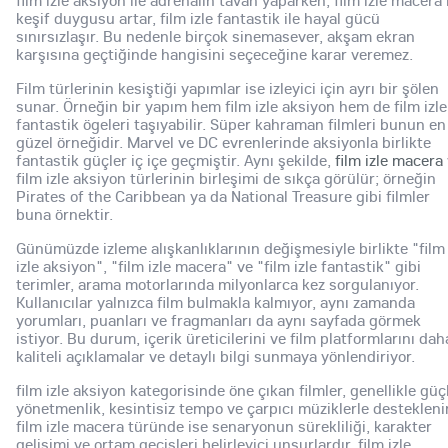
keşif duygusu artar, film izle fantastik ile hayal gücü
sınırsızlaşır. Bu nedenle birçok sinemasever, akşam ekran
karşısına geçtiğinde hangisini seçeceğine karar veremez.
Film türlerinin kesiştiği yapımlar ise izleyici için ayrı bir şölen
sunar. Örneğin bir yapım hem film izle aksiyon hem de film izle
fantastik ögeleri taşıyabilir. Süper kahraman filmleri bunun en
güzel örneğidir. Marvel ve DC evrenlerinde aksiyonla birlikte
fantastik güçler iç içe geçmiştir. Aynı şekilde,
film izle macera
film izle aksiyon türlerinin birleşimi de sıkça görülür; örneğin
Pirates of the Caribbean ya da National Treasure gibi filmler
buna örnektir.
Günümüzde izleme alışkanlıklarının değişmesiyle birlikte "film
izle aksiyon", "film izle macera" ve "film izle fantastik" gibi
terimler, arama motorlarında milyonlarca kez sorgulanıyor.
Kullanıcılar yalnızca film bulmakla kalmıyor, aynı zamanda
yorumları, puanları ve fragmanları da aynı sayfada görmek
istiyor. Bu durum, içerik üreticilerini ve film platformlarını dah
kaliteli açıklamalar ve detaylı bilgi sunmaya yönlendiriyor.
film izle aksiyon kategorisinde öne çıkan filmler, genellikle güç
yönetmenlik, kesintisiz tempo ve çarpıcı müziklerle desteklenir
film izle macera türünde ise senaryonun sürekliliği, karakter
gelişimi ve ortam geçişleri belirleyici unsurlardır. film izle