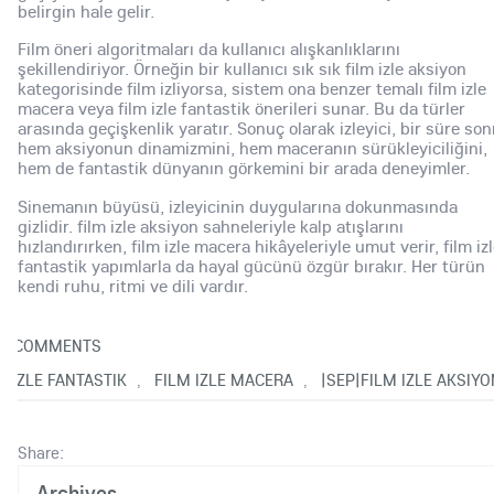
belirgin hale gelir.
Film öneri algoritmaları da kullanıcı alışkanlıklarını
şekillendiriyor. Örneğin bir kullanıcı sık sık film izle aksiyon
kategorisinde film izliyorsa, sistem ona benzer temalı film izle
macera veya film izle fantastik önerileri sunar. Bu da türler
arasında geçişkenlik yaratır. Sonuç olarak izleyici, bir süre son
hem aksiyonun dinamizmini, hem maceranın sürükleyiciliğini,
hem de fantastik dünyanın görkemini bir arada deneyimler.
Sinemanın büyüsü, izleyicinin duygularına dokunmasında
gizlidir. film izle aksiyon sahneleriyle kalp atışlarını
hızlandırırken, film izle macera hikâyeleriyle umut verir, film iz
fantastik yapımlarla da hayal gücünü özgür bırakır. Her türün
kendi ruhu, ritmi ve dili vardır.
0
COMMENTS
M IZLE FANTASTIK
FILM IZLE MACERA
|SEP|FILM IZLE AKSIYO
,
,
Share:
Archives