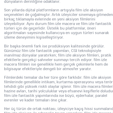
dünyaların derinliğine odaklanır.
Son yıllarda dijital platformların artışıyla film izle aksiyon
seçenekleri de çoğalmıştır. Artık izleyiciler sinemaya gitmeden
birkaç tıklamayla evlerinde en yeni aksiyon filmlerini
izleyebiliyor. Aynı durum film izle macera ve film izle fantastik
türleri için de geçerlidir. Üstelik bu platformlar, öneri
algoritmaları sayesinde kullanıcıya en uygun türleri sunarak
izleme deneyimini kişiselleştiriyor.
Bir başka önemli fark ise prodüksiyon kalitesinde görülür.
Günümüz film izle fantastik yapımları, CGI teknolojisiyle
inanılmaz dünyalar yaratırken; film izle aksiyon filmleri, pratik
efektlerle gerçekçi sahneler sunmayı tercih ediyor. film izle
macera filmleri ise genellikle hem gerçek çekimlerle hem de
bilgisayar efektleriyle dengeli bir atmosfer yaratır.
Filmlerdeki temalar da her türe göre farklıdır. film izle aksiyon
filmlerinde genellikle intikam, kurtarma operasyonu veya terör
tehdidi gibi yüksek riskli olaylar işlenir. film izle macera filmleri
hazine avları, tarihi yolculuklar veya efsanevi keşiflerle doludu
film izle fantastik yapımlarında ise büyü, ejderhalar, paralel
evrenler ve kader temaları öne çıkar.
Her üç türün de ortak noktası, izleyiciye kaçış hissi sunmalarıd
film izle aksiyon ile adrenalin tavan yaparken; film izle macera 