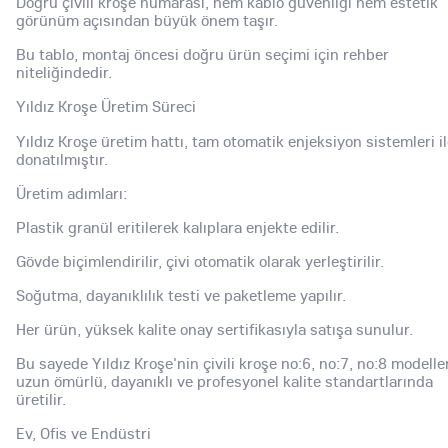
Doğru çivili kroşe numarası, hem kablo güvenliği hem estetik
görünüm açısından büyük önem taşır.
Bu tablo, montaj öncesi doğru ürün seçimi için rehber
niteliğindedir.
Yıldız Kroşe Üretim Süreci
Yıldız Kroşe üretim hattı, tam otomatik enjeksiyon sistemleri i
donatılmıştır.
Üretim adımları:
Plastik granül eritilerek kalıplara enjekte edilir.
Gövde biçimlendirilir, çivi otomatik olarak yerleştirilir.
Soğutma, dayanıklılık testi ve paketleme yapılır.
Her ürün, yüksek kalite onay sertifikasıyla satışa sunulur.
Bu sayede Yıldız Kroşe'nin çivili kroşe no:6, no:7, no:8 modelle
uzun ömürlü, dayanıklı ve profesyonel kalite standartlarında
üretilir.
Ev, Ofis ve Endüstri