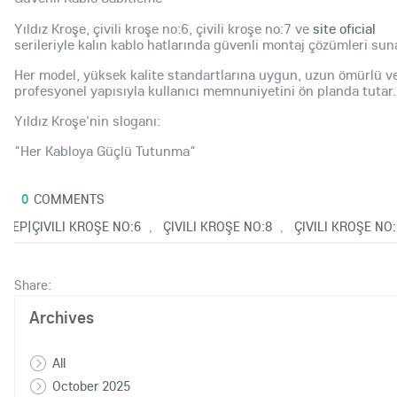
Yıldız Kroşe, çivili kroşe no:6, çivili kroşe no:7 ve
site oficial
serileriyle kalın kablo hatlarında güvenli montaj çözümleri sun
Her model, yüksek kalite standartlarına uygun, uzun ömürlü v
profesyonel yapısıyla kullanıcı memnuniyetini ön planda tutar.
Yıldız Kroşe'nin sloganı:
"Her Kabloya Güçlü Tutunma"
0
COMMENTS
25
|SEP|ÇIVILI KROŞE NO:6
ÇIVILI KROŞE NO:8
ÇIVILI KROŞE NO:
,
,
Share:
Archives
All
October 2025