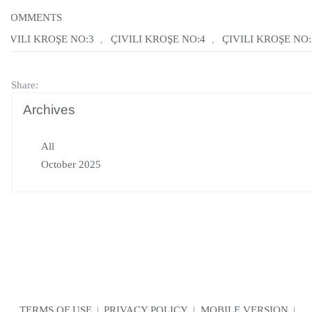
COMMENTS
|ÇIVILI KROŞE NO:3
ÇIVILI KROŞE NO:4
ÇIVILI KROŞE NO:
,
,
Share:
Archives
All
October 2025
TERMS OF USE
|
PRIVACY POLICY
|
MOBILE VERSION
|