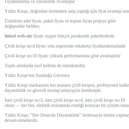
Fiyatlandırma ve Ekonomik Avantajlar
Yıldız Kroşe, doğrudan üretimden satış yaptığı için fiyat avantajı sun
Ürünlerin adet fiyatı, paket fiyatı ve toptan fiyatı projeye göre
değişmekle birlikte;
linked web-site
fiyatı: uygun bütçeli perakende paketlerdedir
Çivili kroşe no:4 fiyatı: orta segmentte rekabetçi fiyatlandırmadadır
Çivili kroşe no:10 fiyatı: yüksek performansına göre avantajlıdır
Toplu alımlarda özel indirim de mümkündür.
Yıldız Kroşe'nin Sunduğu Güvence
Yıldız Kroşe markasının her numara çivili kroşesi, profesyonel kalite
dayanıklılık ve güvenli montaj anlayışıyla üretilmiştir.
İster çivili kroşe no:3, ister çivili kroşe no:4, ister çivili kroşe no:10
olsun — her biri, elektrik tesisatında estetiği koruyan bir çözüm suna
Yıldız Kroşe; "Her Detayda Dayanıklılık" mottosuyla üretim yapma
devam etmektedir.