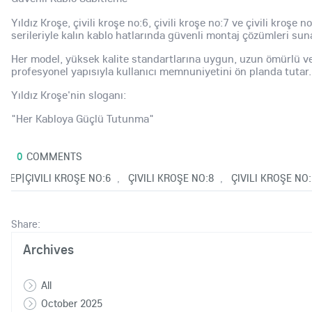
Yıldız Kroşe, çivili kroşe no:6, çivili kroşe no:7 ve çivili kroşe n
serileriyle kalın kablo hatlarında güvenli montaj çözümleri sun
Her model, yüksek kalite standartlarına uygun, uzun ömürlü v
profesyonel yapısıyla kullanıcı memnuniyetini ön planda tutar.
Yıldız Kroşe'nin sloganı:
"Her Kabloya Güçlü Tutunma"
0
COMMENTS
25
|SEP|ÇIVILI KROŞE NO:6
ÇIVILI KROŞE NO:8
ÇIVILI KROŞE NO:
,
,
Share:
Archives
All
October 2025