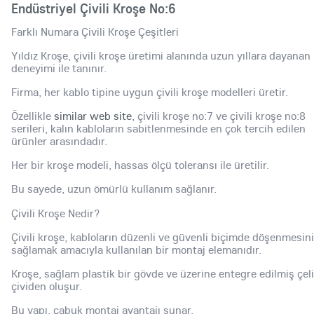
Endüstriyel Çivili Kroşe No:6
Farklı Numara Çivili Kroşe Çeşitleri
Yıldız Kroşe, çivili kroşe üretimi alanında uzun yıllara dayanan
deneyimi ile tanınır.
Firma, her kablo tipine uygun çivili kroşe modelleri üretir.
Özellikle
similar web site
, çivili kroşe no:7 ve çivili kroşe no:8
serileri, kalın kabloların sabitlenmesinde en çok tercih edilen
ürünler arasındadır.
Her bir kroşe modeli, hassas ölçü toleransı ile üretilir.
Bu sayede, uzun ömürlü kullanım sağlanır.
Çivili Kroşe Nedir?
Çivili kroşe, kabloların düzenli ve güvenli biçimde döşenmesini
sağlamak amacıyla kullanılan bir montaj elemanıdır.
Kroşe, sağlam plastik bir gövde ve üzerine entegre edilmiş çel
çividen oluşur.
Bu yapı, çabuk montaj avantajı sunar.