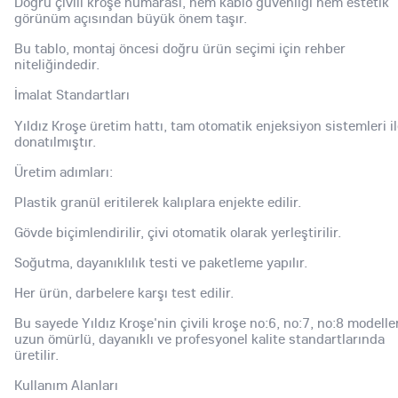
Doğru çivili kroşe numarası, hem kablo güvenliği hem estetik
görünüm açısından büyük önem taşır.
Bu tablo, montaj öncesi doğru ürün seçimi için rehber
niteliğindedir.
İmalat Standartları
Yıldız Kroşe üretim hattı, tam otomatik enjeksiyon sistemleri i
donatılmıştır.
Üretim adımları:
Plastik granül eritilerek kalıplara enjekte edilir.
Gövde biçimlendirilir, çivi otomatik olarak yerleştirilir.
Soğutma, dayanıklılık testi ve paketleme yapılır.
Her ürün, darbelere karşı test edilir.
Bu sayede Yıldız Kroşe'nin çivili kroşe no:6, no:7, no:8 modelle
uzun ömürlü, dayanıklı ve profesyonel kalite standartlarında
üretilir.
Kullanım Alanları