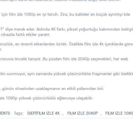
için film izle 1080p en iyi tercih. Zira, bu kaliteler en küçük ayrıntıyı bile
ır?" diye merak eder. Aslında 4K farkı, piksel yoğunluğu bakımından belirgi
cihazda farklı etkiler yaratır.
rlük, en önemli etkenlerden biridir. Özellikle film izle 4k içeriklerde görs
r.
senkronuna öncelik tanıyor. Bu yüzden film izle 2040p seçenekleri, her web
ce film sunmuyor, aynı zamanda yüksek çözünürlükte fragmanlar gibi özellikl
 günün stresinden uzaklaşmanın en etkili yollarından biri.
m izle 1080p yüksek çözünürlüklü eğlenceye ulaşabilir.
ENTS
Tags:
|SEP|FILM IZLE 4K
,
FILM IZLE 2040P
,
FILM IZLE 108