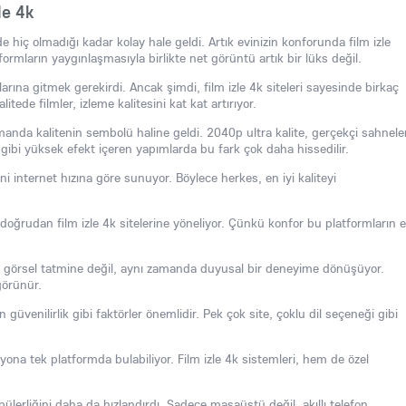
le 4k
hiç olmadığı kadar kolay hale geldi. Artık evinizin konforunda film izle
mların yaygınlaşmasıyla birlikte net görüntü artık bir lüks değil.
larına gitmek gerekirdi. Ancak şimdi, film izle 4k siteleri sayesinde birkaç
de filmler, izleme kalitesini kat kat artırıyor.
amanda kalitenin sembolü haline geldi. 2040p ultra kalite, gerçekçi sahnele
ri gibi yüksek efekt içeren yapımlarda bu fark çok daha hissedilir.
ini internet hızına göre sunuyor. Böylece herkes, en iyi kaliteyi
doğrudan film izle 4k sitelerine yöneliyor. Çünkü konfor bu platformların 
 görsel tatmine değil, aynı zamanda duyusal bir deneyime dönüşüyor.
görünür.
 güvenilirlik gibi faktörler önemlidir. Pek çok site, çoklu dil seçeneği gibi
ona tek platformda bulabiliyor. Film izle 4k sistemleri, hem de özel
pülerliğini daha da hızlandırdı. Sadece masaüstü değil, akıllı telefon