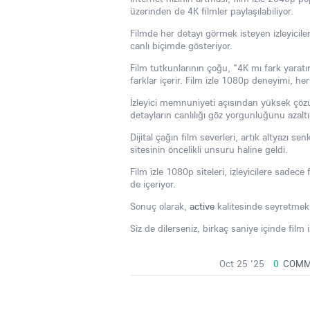
üzerinden de 4K filmler paylaşılabiliyor.
Filmde her detayı görmek isteyen izleyiciler 
canlı biçimde gösteriyor.
Film tutkunlarının çoğu, "4K mı fark yarat
farklar içerir. Film izle 1080p deneyimi, her 
İzleyici memnuniyeti açısından yüksek çözünü
detayların canlılığı göz yorgunluğunu azaltı
Dijital çağın film severleri, artık altyazı 
sitesinin öncelikli unsuru haline geldi.
Film izle 1080p siteleri, izleyicilere sade
de içeriyor.
Sonuç olarak,
active
kalitesinde seyretmek,
Siz de dilerseniz, birkaç saniye içinde fil
Oct 25 '25
0
COMM