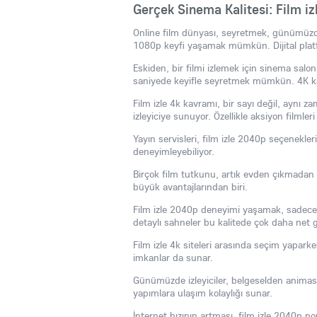
Gerçek Sinema Kalitesi: Film iz
Online film dünyası, seyretmek, günümüzde 
1080p keyfi yaşamak mümkün. Dijital platfor
Eskiden, bir filmi izlemek için sinema salon
saniyede keyifle seyretmek mümkün. 4K kalite
Film izle 4k kavramı, bir sayı değil, aynı z
izleyiciye sunuyor. Özellikle aksiyon filmle
Yayın servisleri, film izle 2040p seçenekler
deneyimleyebiliyor.
Birçok film tutkunu, artık evden çıkmadan 
büyük avantajlarından biri.
Film izle 2040p deneyimi yaşamak, sadece
detaylı sahneler bu kalitede çok daha net 
Film izle 4k siteleri arasında seçim yaparken
imkanlar da sunar.
Günümüzde izleyiciler, belgeselden animasy
yapımlara ulaşım kolaylığı sunar.
İnternet hızının artması, film izle 2040p po