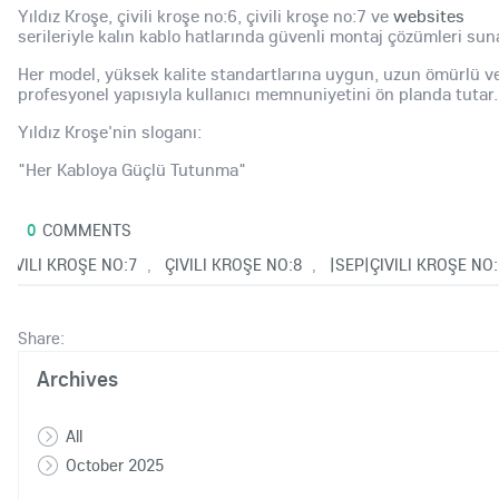
Yıldız Kroşe, çivili kroşe no:6, çivili kroşe no:7 ve
websites
serileriyle kalın kablo hatlarında güvenli montaj çözümleri sun
Her model, yüksek kalite standartlarına uygun, uzun ömürlü v
profesyonel yapısıyla kullanıcı memnuniyetini ön planda tutar.
Yıldız Kroşe'nin sloganı:
"Her Kabloya Güçlü Tutunma"
0
COMMENTS
25
ÇIVILI KROŞE NO:7
ÇIVILI KROŞE NO:8
|SEP|ÇIVILI KROŞE NO:
,
,
Share:
Archives
All
October 2025