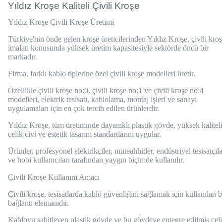
Yıldız Kroşe Kaliteli Çivili Kroşe
Yıldız Kroşe Çivili Kroşe Üretimi
Türkiye'nin önde gelen kroşe üreticilerinden Yıldız Kroşe, çivili kro
imalatı konusunda yüksek üretim kapasitesiyle sektörde öncü bir
markadır.
Firma, farklı kablo tiplerine özel çivili kroşe modelleri üretir.
Özellikle çivili kroşe no:0, çivili kroşe no:1 ve çivili kroşe no:4
modelleri, elektrik tesisatı, kablolama, montaj işleri ve sanayi
uygulamaları için en çok tercih edilen ürünlerdir.
Yıldız Kroşe, tüm üretiminde dayanıklı plastik gövde, yüksek kalitel
çelik çivi ve estetik tasarım standartlarını uygular.
Ürünler, profesyonel elektrikçiler, müteahhitler, endüstriyel tesisatçıl
ve hobi kullanıcıları tarafından yaygın biçimde kullanılır.
Çivili Kroşe Kullanım Amacı
Çivili kroşe, tesisatlarda kablo güvenliğini sağlamak için kullanılan b
bağlantı elemanıdır.
Kabloyu sabitleyen plastik gövde ve bu gövdeye entegre edilmiş çel