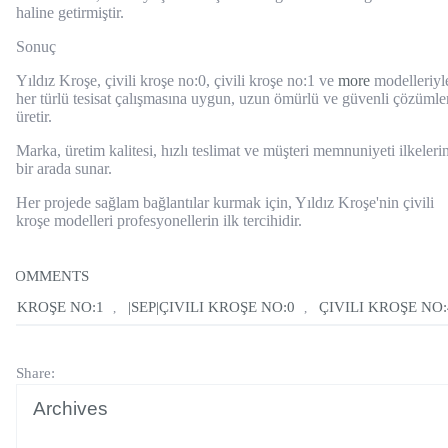
haline getirmiştir.
Sonuç
Yıldız Kroşe, çivili kroşe no:0, çivili kroşe no:1 ve
more
modelleriyl
her türlü tesisat çalışmasına uygun, uzun ömürlü ve güvenli çözümle
üretir.
Marka, üretim kalitesi, hızlı teslimat ve müşteri memnuniyeti ilkelerin
bir arada sunar.
Her projede sağlam bağlantılar kurmak için, Yıldız Kroşe'nin çivili
kroşe modelleri profesyonellerin ilk tercihidir.
COMMENTS
LI KROŞE NO:1
|SEP|ÇIVILI KROŞE NO:0
ÇIVILI KROŞE NO:
,
,
Share:
Archives