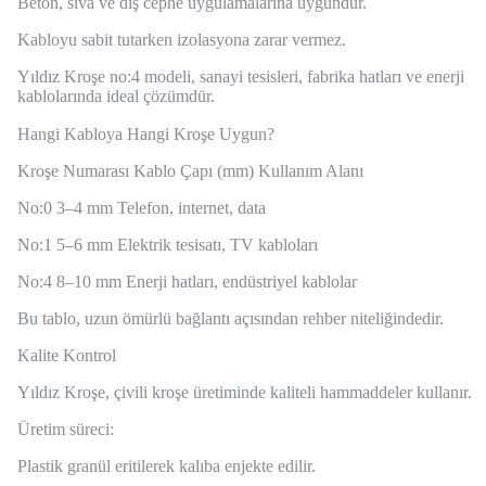
Beton, sıva ve dış cephe uygulamalarına uygundur.
Kabloyu sabit tutarken izolasyona zarar vermez.
Yıldız Kroşe no:4 modeli, sanayi tesisleri, fabrika hatları ve enerji
kablolarında ideal çözümdür.
Hangi Kabloya Hangi Kroşe Uygun?
Kroşe Numarası Kablo Çapı (mm) Kullanım Alanı
No:0 3–4 mm Telefon, internet, data
No:1 5–6 mm Elektrik tesisatı, TV kabloları
No:4 8–10 mm Enerji hatları, endüstriyel kablolar
Bu tablo, uzun ömürlü bağlantı açısından rehber niteliğindedir.
Kalite Kontrol
Yıldız Kroşe, çivili kroşe üretiminde kaliteli hammaddeler kullanır.
Üretim süreci:
Plastik granül eritilerek kalıba enjekte edilir.