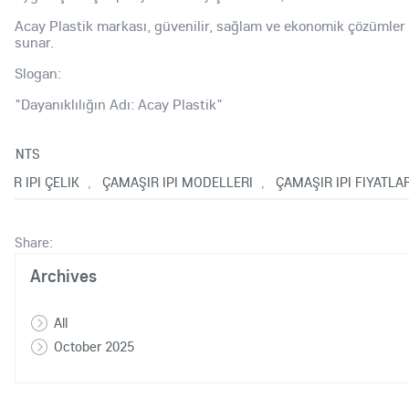
Acay Plastik markası, güvenilir, sağlam ve ekonomik çözümler
sunar.
Slogan:
"Dayanıklılığın Adı: Acay Plastik"
MENTS
IR IPI ÇELIK
ÇAMAŞIR IPI MODELLERI
ÇAMAŞIR IPI FIYATLAR
,
,
Share:
Archives
All
October 2025