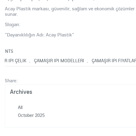
Acay Plastik markası, güvenilir, sağlam ve ekonomik çözümler
sunar.
Slogan:
"Dayanıklılığın Adı: Acay Plastik"
MENTS
IR IPI ÇELIK
ÇAMAŞIR IPI MODELLERI
ÇAMAŞIR IPI FIYATLAR
,
,
Share:
Archives
All
October 2025