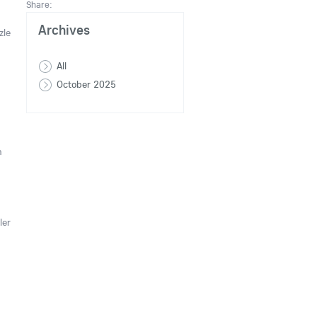
Share:
Archives
zle
All
October 2025
h
ler