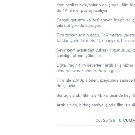
Yeni nesil televizyonların gelişmesi, film i
de 4K filmler paylaşılabiliyor.
Gerçek görüntü kalitesi arayan izleyiciler i
bile net şekilde sunuyor.
Film tutkunlarının çoğu, "4K mı fark yaratı
farklar içerir. Film izle 4k deneyimi, her se
Seyir keyfi açısından yüksek çözünürlük, izl
canlılığı tatmini yükseltir.
Dijital çağın film severleri, artık akış hız
olmazsa olmaz unsuru haline geldi.
Film izle 2040p siteleri, izleyicilere sade
de içeriyor.
Sonuç olarak, film izle 4k kalitesinde keyif
Artık siz de, birkaç saniye içinde film izle 
Oct 25 '25
0
COMM