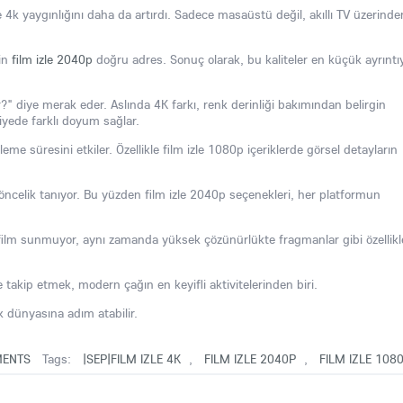
zle 4k yaygınlığını daha da artırdı. Sadece masaüstü değil, akıllı TV üzerinde
çin
film izle 2040p
doğru adres. Sonuç olarak, bu kaliteler en küçük ayrıntıy
r?" diye merak eder. Aslında 4K farkı, renk derinliği bakımından belirgin
viyede farklı doyum sağlar.
eme süresini etkiler. Özellikle film izle 1080p içeriklerde görsel detayların
ına öncelik tanıyor. Bu yüzden film izle 2040p seçenekleri, her platformun
ce film sunmuyor, aynı zamanda yüksek çözünürlükte fragmanlar gibi özellikl
le takip etmek, modern çağın en keyifli aktivitelerinden biri.
4k dünyasına adım atabilir.
ENTS
Tags:
|SEP|FILM IZLE 4K
,
FILM IZLE 2040P
,
FILM IZLE 108