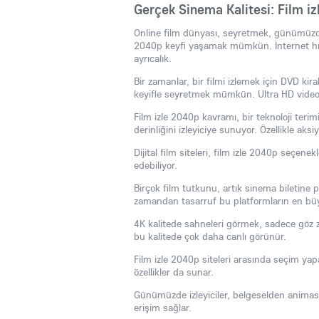
Gerçek Sinema Kalitesi: Film iz
Online film dünyası, seyretmek, günümüzde 
2040p keyfi yaşamak mümkün. İnternet hızla
ayrıcalık.
Bir zamanlar, bir filmi izlemek için DVD kir
keyifle seyretmek mümkün. Ultra HD videola
Film izle 2040p kavramı, bir teknoloji teri
derinliğini izleyiciye sunuyor. Özellikle aksi
Dijital film siteleri, film izle 2040p seçenek
edebiliyor.
Birçok film tutkunu, artık sinema biletine
zamandan tasarruf bu platformların en büy
4K kalitede sahneleri görmek, sadece göz 
bu kalitede çok daha canlı görünür.
Film izle 2040p siteleri arasında seçim yapa
özellikler da sunar.
Günümüzde izleyiciler, belgeselden animasyo
erişim sağlar.