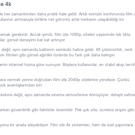
le 4k
her zamankinden daha pratik hale geldi. Artık evinizin konforunda film i
rının artmasıyla birlikte net görüntü artık herkesin ulaşabildiği bir
alamak gerekirdi. Ancak şimdi, film izle 1080p siteleri sayesinde tek tıkla
r, görsel deneyimi kat kat artırıyor.
mi değil, aynı zamanda kalitenin sembolü haline geldi. 4K çözünürlük, renk
yon filmleri gibi görsel ağırlıklı türlerde bu fark çok daha belirgin.
lerini internet hızına göre sunuyor. Böylece kullanıcılar, en stabil akışı terci
 para vermek yerine doğrudan film izle 2040p sitelerine yöneliyor. Çünkü
ük avantajlarından biri.
zevkine değil, aynı zamanda sinema atmosferine dönüşüyor. detaylı sahne
rken güvenilirlik gibi faktörler önemlidir. Pek çok site, ücretsiz erişim gibi
na bir arada izleyebiliyor. Film izle 4k sistemleri, hem de özel yapımlara