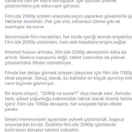
zamanda tam bir keyfe dönüşüyor. ışık oyunları yüksek
çözünürlükte çok daha canlı görünür.
Film izle 2040p siteleri arasında seçim yaparken güvenilirlik gi
faktörler önemlidir. Pek çok site, reklamsız izleme gibi ek
avantajlar da sunar.
Günümüzde film meraklıları, her türde içeriği anında erişebiliyo
Film izle 2040p sistemleri, hem eski klasiklere erişim sağlar.
İnternet hızının artması, film izle 2040p deneyimini daha da
artırdı. Sadece masaüstü değil, tablet üzerinden de yüksek
çözünürlüklü filmler izlenebiliyor.
Filmde her detayı görmek isteyen izleyiciler için film izle 1080
ideal seçenek. Sonuç olarak, bu kaliteler en küçük ayrıntıyı bil
canlı biçimde gösteriyor.
Bir kısım izleyici, "2040p ne sunar?" diye merak eder. Aslında
farkı, piksel yoğunluğu bakımından teknik olarak önemli farkla
içerir. Film izle 1080p deneyimi, her seviyede farklı etkiler
yaratır.
İzleyici memnuniyeti açısından yüksek çözünürlük, başlıca
unsurlardan biridir. Özellikle film izle 2040p içeriklerde
kontrastın dengesi tatmini yükseltir.