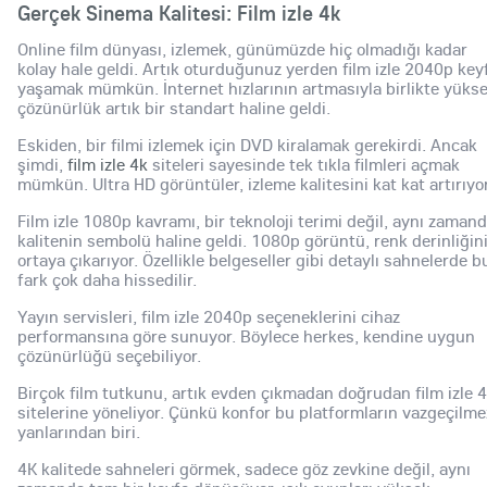
Gerçek Sinema Kalitesi: Film izle 4k
Online film dünyası, izlemek, günümüzde hiç olmadığı kadar
kolay hale geldi. Artık oturduğunuz yerden film izle 2040p keyf
yaşamak mümkün. İnternet hızlarının artmasıyla birlikte yüks
çözünürlük artık bir standart haline geldi.
Eskiden, bir filmi izlemek için DVD kiralamak gerekirdi. Ancak
şimdi,
film izle 4k
siteleri sayesinde tek tıkla filmleri açmak
mümkün. Ultra HD görüntüler, izleme kalitesini kat kat artırıyor
Film izle 1080p kavramı, bir teknoloji terimi değil, aynı zaman
kalitenin sembolü haline geldi. 1080p görüntü, renk derinliğin
ortaya çıkarıyor. Özellikle belgeseller gibi detaylı sahnelerde b
fark çok daha hissedilir.
Yayın servisleri, film izle 2040p seçeneklerini cihaz
performansına göre sunuyor. Böylece herkes, kendine uygun
çözünürlüğü seçebiliyor.
Birçok film tutkunu, artık evden çıkmadan doğrudan film izle 
sitelerine yöneliyor. Çünkü konfor bu platformların vazgeçilme
yanlarından biri.
4K kalitede sahneleri görmek, sadece göz zevkine değil, aynı