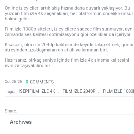
Online izleyiciler, artık akış hızına daha duyarlı yaklaşıyor. Bu
yüzden film izle 4k seçenekleri, her platformun öncelikli unsu
haline geldi.
Film izle 1080p siteleri, izleyicilere sadece film sunmuyor, aynı
zamanda ses kalitesi optimizasyonu gibi özellikler de içeriyor.
Kısacası, film izle 2040p kalitesinde keyifle takip etmek, günü
stresinden uzaklaşmanın en etkili yollarından biri.
Hazırsanız, birkaç saniye içinde film izle 4k sinema kalitesini
evinize taşıyabilirsiniz.
0
COMMENTS
Oct 25 '25
|SEP|FILM IZLE 4K
FILM IZLE 2040P
FILM IZLE 1080
Tags:
,
,
Share:
Archives