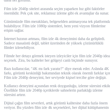
daha net görünür.
Film izle 2040p siteleri arasında seçim yaparken hız gibi faktörler
önemlidir. Pek çok site, reklamsız izleme gibi ek avantajlar da sunar.
Günümüzde film meraklıları, belgeselden animasyona tek platformd
bulabiliyor. Film izle 1080p sistemleri, hem yeni vizyon filmlerine
erişim sağlar.
İnternet hızının artması, film izle 4k deneyimini daha da geliştirdi.
Sadece masaüstü değil, tablet üzerinden de yüksek çözünürlüklü
filmler izlenebiliyor.
Filmde her detayı görmek isteyen izleyiciler için film izle 2040p idea
seçenek. Zira, bu kaliteler her gölgeyi canlı biçimde sunuyor.
Bazı kullanıcılar, "4K mı fark yaratır?" diye merak eder. Aslında 4K
farkı, görüntü keskinliği bakımından teknik olarak önemli farklar içer
Film izle 2040p deneyimi, her seviyede kişisel tercihe göre değişir.
Kullanıcı deneyimi açısından renk doygunluğu, izleme süresini etkile
Özellikle film izle 2040p içeriklerde sahnelerin parlaklığı izleme
süresini artırır.
Dijital çağın film severleri, artık görüntü kalitesine daha fazla önem
veriyor. Bu yüzden film izle 4k seçenekleri, her dijital kütüphanenin