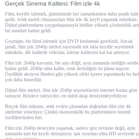
Gerçek Sinema Kalitesi: Film izle 4k
Film, keyifle izlemek, günümüzde her zamankinden daha pratik hale
geldi. Artık mobil cihazınızdan film izle 4k keyfi yaşamak mümkün.
Dijital platformların yaygınlaşmasıyla birlikte yüksek çözünürlük art
bir standart haline geldi.
Geçmişte, bir filmi izlemek için DVD kiralamak gerekirdi. Ancak
şimdi, film izle 2040p siteleri sayesinde tek tıkla keyifle seyretmek
mümkün. 4K kalitede videolar, izleme kalitesini kat kat artırıyor.
Film izle 2040p kavramı, bir sayı değil, aynı zamanda netliğin semb
haline geldi. 2040p ultra kalite, renk derinliğini ön plana taşıyor.
Özellikle aksiyon filmleri gibi yüksek efekt içeren yapımlarda bu far
çok daha hissedilir.
Dijital film siteleri, film izle 2040p seçeneklerini internet hızına göre
sunuyor. Böylece izleyiciler, en stabil akışı deneyimleyebiliyor.
Birçok film tutkunu, artık evden çıkmadan doğrudan film izle 4k
sitelerine yöneliyor. Çünkü ekonomiklik bu platformların önemli
özelliklerinden biri.
Film izle 2040p deneyimi yaşamak, sadece göz zevkine değil, aynı
zamanda tam bir keyfe dönüşüyor. ışık oyunları ultra HD seviyede ç