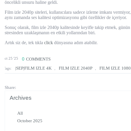
öncelikli unsuru haline geldi.
Film izle 2040p siteleri, kullanıcılara sadece izleme imkanı vermiyor,
aynı zamanda ses kalitesi optimizasyonu gibi özellikler de içeriyor.
Sonuç olarak, film izle 2040p kalitesinde keyifle takip etmek, günün
stresinden uzaklaşmanın en etkili yollarından biri.
Artık siz de, tek tıkla
click
dünyasına adım atabilir.
Oct 25 '25
0
COMMENTS
|SEP|FILM IZLE 4K
FILM IZLE 2040P
FILM IZLE 1080
Tags:
,
,
Share:
Archives
All
October 2025