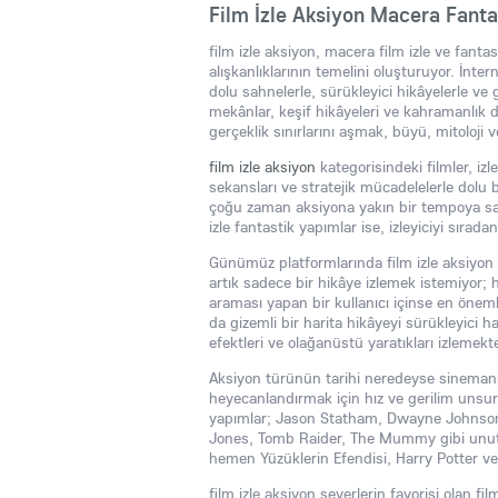
Film İzle Aksiyon Macera Fanta
film izle aksiyon, macera film izle ve fant
alışkanlıklarının temelini oluşturuyor. İnter
dolu sahnelerle, sürükleyici hikâyelerle ve 
mekânlar, keşif hikâyeleri ve kahramanlık d
gerçeklik sınırlarını aşmak, büyü, mitoloji v
film izle aksiyon
kategorisindeki filmler, iz
sekansları ve stratejik mücadelelerle dolu 
çoğu zaman aksiyona yakın bir tempoya sahi
izle fantastik yapımlar ise, izleyiciyi sırad
Günümüz platformlarında film izle aksiyon t
artık sadece bir hikâye izlemek istemiyor; 
araması yapan bir kullanıcı içinse en önem
da gizemli bir harita hikâyeyi sürükleyici ha
efektleri ve olağanüstü yaratıkları izlemekte
Aksiyon türünün tarihi neredeyse sinemanın 
heyecanlandırmak için hız ve gerilim unsurl
yapımlar; Jason Statham, Dwayne Johnson, T
Jones, Tomb Raider, The Mummy gibi unutulm
hemen Yüzüklerin Efendisi, Harry Potter ve
film izle aksiyon severlerin favorisi olan f