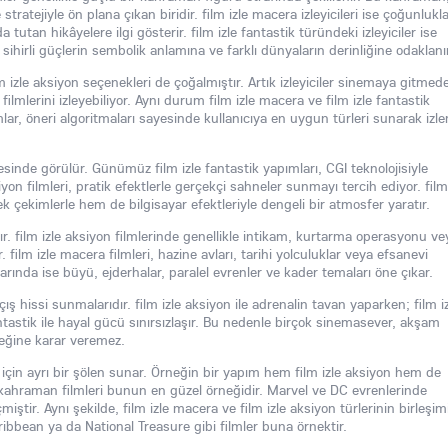
stratejiyle ön plana çıkan biridir. film izle macera izleyicileri ise çoğunlukl
utan hikâyelere ilgi gösterir. film izle fantastik türündeki izleyiciler ise
hirli güçlerin sembolik anlamına ve farklı dünyaların derinliğine odaklanır
film izle aksiyon seçenekleri de çoğalmıştır. Artık izleyiciler sinemaya gitmed
ilmlerini izleyebiliyor. Aynı durum film izle macera ve film izle fantastik
ormlar, öneri algoritmaları sayesinde kullanıcıya en uygun türleri sunarak izl
esinde görülür. Günümüz film izle fantastik yapımları, CGI teknolojisiyle
iyon filmleri, pratik efektlerle gerçekçi sahneler sunmayı tercih ediyor. film
ek çekimlerle hem de bilgisayar efektleriyle dengeli bir atmosfer yaratır.
ır. film izle aksiyon filmlerinde genellikle intikam, kurtarma operasyonu ve
ir. film izle macera filmleri, hazine avları, tarihi yolculuklar veya efsanevi
larında ise büyü, ejderhalar, paralel evrenler ve kader temaları öne çıkar.
ış hissi sunmalarıdır. film izle aksiyon ile adrenalin tavan yaparken; film i
antastik ile hayal gücü sınırsızlaşır. Bu nedenle birçok sinemasever, akşam
ceğine karar veremez.
ici için ayrı bir şölen sunar. Örneğin bir yapım hem film izle aksiyon hem de
per kahraman filmleri bunun en güzel örneğidir. Marvel ve DC evrenlerinde
miştir. Aynı şekilde, film izle macera ve film izle aksiyon türlerinin birleşim
ribbean ya da National Treasure gibi filmler buna örnektir.