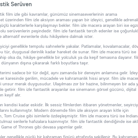
stik Serüven
astik film izle gibi kavramlar, günümüz sinemaseverlerinin arama
net üzerinden film izle aksiyon araması yapan bir izleyici, genellikle adrenal
güçlü karakterlerle karşılaşmayı bekler. film izle macera arayan biri ise egz
olu serüvenlerin peşindedir. film izle fantastik tercih edenler ise çoğunluk
e alternatif evrenlerle dolu hikâyelere dalmak ister.
leyiciyi genellikle tempolu sahnelerle yakalar. Patlamalar, kovalamacalar, dö
bu tür, duygusal derinlik kadar hareket de sunar. film izle macera türü ise
p olsa da, hikâye genellikle bir yolculuk ya da keşif temasına dayanır. fi
an dünyanın dışına çıkararak farklı boyutlara taşır.
erimi sadece bir tür değil, aynı zamanda bir deneyim anlamına gelir. İzleyi
her karesinde gerilim, mücadele ve kahramanlık hissi arıyor. film izle mace
li unsur merak duygusudur. Ulaşılması zor bir hazine, bilinmeyen bir ada 
le getirir. film izle fantastik arayanlar ise sinemanın görsel gücünü, dijital
n keyif alır.
kendisi kadar eskidir. İlk sessiz filmlerden itibaren yönetmenler, seyirciy
arını kullanmıştır. Modern dönemde film izle aksiyon arayan kitle için
om Cruise gibi isimlerle özdeşleşmiştir. film izle macera türü ise Indian
az serilerle hafızalara kazınmıştır. film izle fantastik dendiğinde ise akl
 Game of Thrones gibi devasa yapımlar gelir.
ilmler genellikle güçlü bir kahraman figürü etrafında şekillenir. Bu kahraman