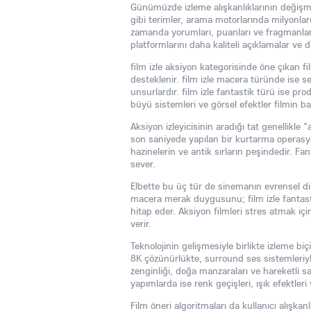
Günümüzde izleme alışkanlıklarının değişmesi
gibi terimler, arama motorlarında milyonlarc
zamanda yorumları, puanları ve fragmanları 
platformlarını daha kaliteli açıklamalar ve 
film izle aksiyon kategorisinde öne çıkan fi
desteklenir. film izle macera türünde ise se
unsurlardır. film izle fantastik türü ise pr
büyü sistemleri ve görsel efektler filmin baş
Aksiyon izleyicisinin aradığı tat genellikl
son saniyede yapılan bir kurtarma operasyonu
hazinelerin ve antik sırların peşindedir. Fa
sever.
Elbette bu üç tür de sinemanın evrensel dili
macera merak duygusunu; film izle fantasti
hitap eder. Aksiyon filmleri stres atmak içi
verir.
Teknolojinin gelişmesiyle birlikte izleme biç
8K çözünürlükte, surround ses sistemleriyle
zenginliği, doğa manzaraları ve hareketli s
yapımlarda ise renk geçişleri, ışık efektleri v
Film öneri algoritmaları da kullanıcı alışkanlı