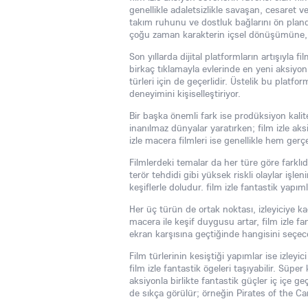
genellikle adaletsizlikle savaşan, cesaret ve 
takım ruhunu ve dostluk bağlarını ön planda t
çoğu zaman karakterin içsel dönüşümüne, si
Son yıllarda dijital platformların artışıyla 
birkaç tıklamayla evlerinde en yeni aksiyon f
türleri için de geçerlidir. Üstelik bu platf
deneyimini kişiselleştiriyor.
Bir başka önemli fark ise prodüksiyon kalit
inanılmaz dünyalar yaratırken; film izle aks
izle macera filmleri ise genellikle hem gerç
Filmlerdeki temalar da her türe göre farklıd
terör tehdidi gibi yüksek riskli olaylar işlen
keşiflerle doludur. film izle fantastik yapım
Her üç türün de ortak noktası, izleyiciye kaç
macera ile keşif duygusu artar, film izle f
ekran karşısına geçtiğinde hangisini seçe
Film türlerinin kesiştiği yapımlar ise izley
film izle fantastik ögeleri taşıyabilir. Sü
aksiyonla birlikte fantastik güçler iç içe geç
de sıkça görülür; örneğin Pirates of the Ca