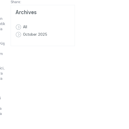
Share:
Archives
in
otik
All
la
October 2025
vüş
lm
ci,
ra
ya
i
a
a
,