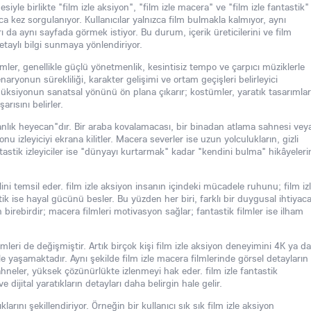
yle birlikte "film izle aksiyon", "film izle macera" ve "film izle fantastik"
a kez sorgulanıyor. Kullanıcılar yalnızca film bulmakla kalmıyor, aynı
da aynı sayfada görmek istiyor. Bu durum, içerik üreticilerini ve film
detaylı bilgi sunmaya yönlendiriyor.
lmler, genellikle güçlü yönetmenlik, kesintisiz tempo ve çarpıcı müziklerle
naryonun sürekliliği, karakter gelişimi ve ortam geçişleri belirleyici
odüksiyonun sanatsal yönünü ön plana çıkarır; kostümler, yaratık tasarımlar
arısını belirler.
e "anlık heyecan"dır. Bir araba kovalamacası, bir binadan atlama sahnesi vey
 izleyiciyi ekrana kilitler. Macera severler ise uzun yolculukların, gizli
ntastik izleyiciler ise "dünyayı kurtarmak" kadar "kendini bulma" hikâyeleri
ni temsil eder. film izle aksiyon insanın içindeki mücadele ruhunu; film iz
k ise hayal gücünü besler. Bu yüzden her biri, farklı bir duygusal ihtiyac
n birebirdir; macera filmleri motivasyon sağlar; fantastik filmler ise ilham
imleri de değişmiştir. Artık birçok kişi film izle aksiyon deneyimini 4K ya da
 yaşamaktadır. Aynı şekilde film izle macera filmlerinde görsel detayların
ahneler, yüksek çözünürlükte izlenmeyi hak eder. film izle fantastik
e dijital yaratıkların detayları daha belirgin hale gelir.
klarını şekillendiriyor. Örneğin bir kullanıcı sık sık film izle aksiyon