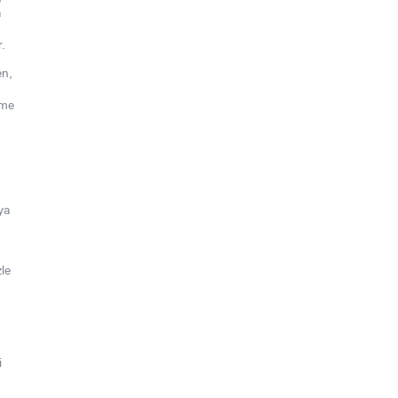
a
.
en,
eme
ya
zle
i