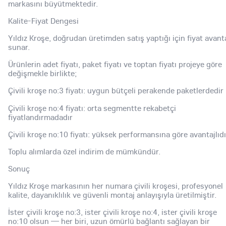
markasını büyütmektedir.
Kalite-Fiyat Dengesi
Yıldız Kroşe, doğrudan üretimden satış yaptığı için fiyat avanta
sunar.
Ürünlerin adet fiyatı, paket fiyatı ve toptan fiyatı projeye göre
değişmekle birlikte;
Çivili kroşe no:3 fiyatı: uygun bütçeli perakende paketlerdedir
Çivili kroşe no:4 fiyatı: orta segmentte rekabetçi
fiyatlandırmadadır
Çivili kroşe no:10 fiyatı: yüksek performansına göre avantajlıdı
Toplu alımlarda özel indirim de mümkündür.
Sonuç
Yıldız Kroşe markasının her numara çivili kroşesi, profesyonel
kalite, dayanıklılık ve güvenli montaj anlayışıyla üretilmiştir.
İster çivili kroşe no:3, ister çivili kroşe no:4, ister çivili kroşe
no:10 olsun — her biri, uzun ömürlü bağlantı sağlayan bir