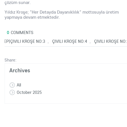
çözüm sunar.
Yıldız Kroşe; "Her Detayda Dayanıklılık" mottosuyla üretim
yapmaya devam etmektedir.
0
COMMENTS
25
|SEP|ÇIVILI KROŞE NO:3
ÇIVILI KROŞE NO:4
ÇIVILI KROŞE NO:
,
,
Share:
Archives
All
October 2025