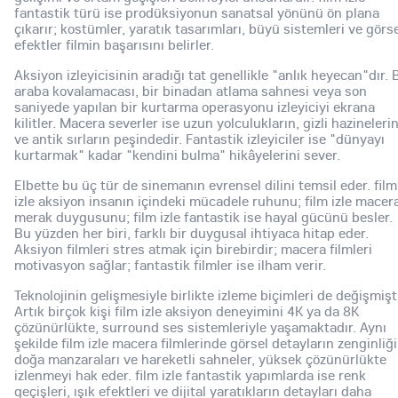
fantastik türü ise prodüksiyonun sanatsal yönünü ön plana
çıkarır; kostümler, yaratık tasarımları, büyü sistemleri ve görs
efektler filmin başarısını belirler.
Aksiyon izleyicisinin aradığı tat genellikle "anlık heyecan"dır. B
araba kovalamacası, bir binadan atlama sahnesi veya son
saniyede yapılan bir kurtarma operasyonu izleyiciyi ekrana
kilitler. Macera severler ise uzun yolculukların, gizli hazineleri
ve antik sırların peşindedir. Fantastik izleyiciler ise "dünyayı
kurtarmak" kadar "kendini bulma" hikâyelerini sever.
Elbette bu üç tür de sinemanın evrensel dilini temsil eder. film
izle aksiyon insanın içindeki mücadele ruhunu; film izle macer
merak duygusunu; film izle fantastik ise hayal gücünü besler.
Bu yüzden her biri, farklı bir duygusal ihtiyaca hitap eder.
Aksiyon filmleri stres atmak için birebirdir; macera filmleri
motivasyon sağlar; fantastik filmler ise ilham verir.
Teknolojinin gelişmesiyle birlikte izleme biçimleri de değişmişti
Artık birçok kişi film izle aksiyon deneyimini 4K ya da 8K
çözünürlükte, surround ses sistemleriyle yaşamaktadır. Aynı
şekilde film izle macera filmlerinde görsel detayların zenginliği
doğa manzaraları ve hareketli sahneler, yüksek çözünürlükte
izlenmeyi hak eder. film izle fantastik yapımlarda ise renk
geçişleri, ışık efektleri ve dijital yaratıkların detayları daha