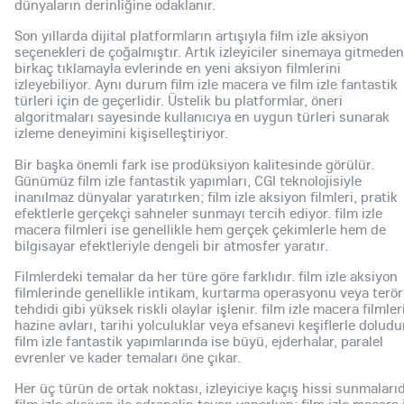
dünyaların derinliğine odaklanır.
Son yıllarda dijital platformların artışıyla film izle aksiyon
seçenekleri de çoğalmıştır. Artık izleyiciler sinemaya gitmeden
birkaç tıklamayla evlerinde en yeni aksiyon filmlerini
izleyebiliyor. Aynı durum film izle macera ve film izle fantastik
türleri için de geçerlidir. Üstelik bu platformlar, öneri
algoritmaları sayesinde kullanıcıya en uygun türleri sunarak
izleme deneyimini kişiselleştiriyor.
Bir başka önemli fark ise prodüksiyon kalitesinde görülür.
Günümüz film izle fantastik yapımları, CGI teknolojisiyle
inanılmaz dünyalar yaratırken; film izle aksiyon filmleri, pratik
efektlerle gerçekçi sahneler sunmayı tercih ediyor. film izle
macera filmleri ise genellikle hem gerçek çekimlerle hem de
bilgisayar efektleriyle dengeli bir atmosfer yaratır.
Filmlerdeki temalar da her türe göre farklıdır. film izle aksiyon
filmlerinde genellikle intikam, kurtarma operasyonu veya terör
tehdidi gibi yüksek riskli olaylar işlenir. film izle macera filmleri
hazine avları, tarihi yolculuklar veya efsanevi keşiflerle doludu
film izle fantastik yapımlarında ise büyü, ejderhalar, paralel
evrenler ve kader temaları öne çıkar.
Her üç türün de ortak noktası, izleyiciye kaçış hissi sunmalarıd
film izle aksiyon ile adrenalin tavan yaparken; film izle macera 