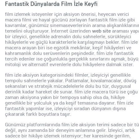
Fantastik Dünyalarda Film İzle Keyfi
film izlemek isteyenler için aksiyon önerisi, heyecan verici
macera filmi ve hayal gücünü zorlayan fantastik film izle gibi
kavramlar, günümüz sinemaseverlerinin arama alışkanlıklarını
temelini oluşturuyor. İnternet üzerinden
web site
araması yap
bir izleyici, genellikle adrenalin dolu sahnelerle, sürükleyici
hikâyelerle ve güçlü karakterlerle karşılaşmayı bekler. film izle
macera arayan biri ise egzotik mekânlar, keşif hikâyeleri ve
kahramanlık dolu serüvenlerin peşindedir. film izle fantastik
tercih edenler ise çoğunlukla gerçeklik sınırlarını aşmak, büyü
mitoloji ve alternatif evrenlerle dolu hikâyelere dalmak ister.
film izle aksiyon kategorisindeki filmler, izleyiciyi genellikle
tempolu sahnelerle yakalar. Patlamalar, kovalamacalar, dövüş
sekansları ve stratejik mücadelelerle dolu bu tür, duygusal
derinlik kadar hareket de sunar. film izle macera türü ise çoğu
zaman aksiyona yakın bir tempoya sahip olsa da, hikâye
genellikle bir yolculuk ya da keşif temasına dayanır. film izle
fantastik yapımlar ise, izleyiciyi sıradan dünyanın dışına
çıkararak farklı boyutlara taşır.
Günümüz platformlarında film izle aksiyon terimi sadece bir tü
değil, aynı zamanda bir deneyim anlamına gelir. İzleyici, artık
sadece bir hikâye izlemek istemiyor; her karesinde gerilim,