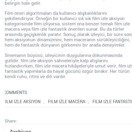
belirgin hale gelir.
Film öneri algoritmaları da kullanıcı alışkanlıklarını
şekillendiriyor. Örneğin bir kullanıcı sık sık film izle aksiyon
kategorisinde film izliyorsa, sistem ona benzer temalı film izle
macera veya film izle fantastik önerileri sunar. Bu da türler
arasında geçişkenlik yaratır. Sonuç olarak izleyici, bir süre son
hem aksiyonun dinamizmini, hem maceranın sürükleyiciliğini,
hem de fantastik dünyanın görkemini bir arada deneyimler.
Sinemanın büyüsü, izleyicinin duygularına dokunmasında
gizlidir. film izle aksiyon sahneleriyle kalp atışlarını
hızlandırırken, film izle macera hikâyeleriyle umut verir, film iz
fantastik yapımlarla da hayal gücünü özgür bırakır. Her türün
kendi ruhu, ritmi ve dili vardır.
0
COMMENTS
P|FILM IZLE AKSIYON
FILM IZLE MACERA
FILM IZLE FANTASTI
,
,
Share:
Archives