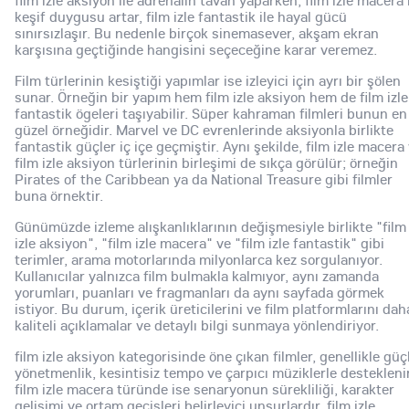
keşif duygusu artar, film izle fantastik ile hayal gücü
sınırsızlaşır. Bu nedenle birçok sinemasever, akşam ekran
karşısına geçtiğinde hangisini seçeceğine karar veremez.
Film türlerinin kesiştiği yapımlar ise izleyici için ayrı bir şölen
sunar. Örneğin bir yapım hem film izle aksiyon hem de film izle
fantastik ögeleri taşıyabilir. Süper kahraman filmleri bunun en
güzel örneğidir. Marvel ve DC evrenlerinde aksiyonla birlikte
fantastik güçler iç içe geçmiştir. Aynı şekilde, film izle macera
film izle aksiyon türlerinin birleşimi de sıkça görülür; örneğin
Pirates of the Caribbean ya da National Treasure gibi filmler
buna örnektir.
Günümüzde izleme alışkanlıklarının değişmesiyle birlikte "film
izle aksiyon", "film izle macera" ve "film izle fantastik" gibi
terimler, arama motorlarında milyonlarca kez sorgulanıyor.
Kullanıcılar yalnızca film bulmakla kalmıyor, aynı zamanda
yorumları, puanları ve fragmanları da aynı sayfada görmek
istiyor. Bu durum, içerik üreticilerini ve film platformlarını dah
kaliteli açıklamalar ve detaylı bilgi sunmaya yönlendiriyor.
film izle aksiyon kategorisinde öne çıkan filmler, genellikle güç
yönetmenlik, kesintisiz tempo ve çarpıcı müziklerle desteklenir
film izle macera türünde ise senaryonun sürekliliği, karakter
gelişimi ve ortam geçişleri belirleyici unsurlardır. film izle