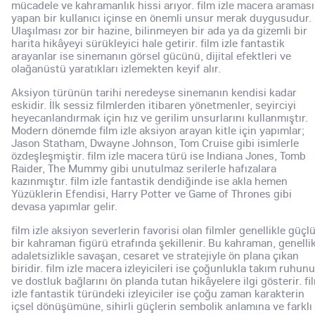
mücadele ve kahramanlık hissi arıyor. film izle macera araması
yapan bir kullanıcı içinse en önemli unsur merak duygusudur.
Ulaşılması zor bir hazine, bilinmeyen bir ada ya da gizemli bir
harita hikâyeyi sürükleyici hale getirir. film izle fantastik
arayanlar ise sinemanın görsel gücünü, dijital efektleri ve
olağanüstü yaratıkları izlemekten keyif alır.
Aksiyon türünün tarihi neredeyse sinemanın kendisi kadar
eskidir. İlk sessiz filmlerden itibaren yönetmenler, seyirciyi
heyecanlandırmak için hız ve gerilim unsurlarını kullanmıştır.
Modern dönemde film izle aksiyon arayan kitle için yapımlar;
Jason Statham, Dwayne Johnson, Tom Cruise gibi isimlerle
özdeşleşmiştir. film izle macera türü ise Indiana Jones, Tomb
Raider, The Mummy gibi unutulmaz serilerle hafızalara
kazınmıştır. film izle fantastik dendiğinde ise akla hemen
Yüzüklerin Efendisi, Harry Potter ve Game of Thrones gibi
devasa yapımlar gelir.
film izle aksiyon severlerin favorisi olan filmler genellikle güçl
bir kahraman figürü etrafında şekillenir. Bu kahraman, genelli
adaletsizlikle savaşan, cesaret ve stratejiyle ön plana çıkan
biridir. film izle macera izleyicileri ise çoğunlukla takım ruhunu
ve dostluk bağlarını ön planda tutan hikâyelere ilgi gösterir. fi
izle fantastik türündeki izleyiciler ise çoğu zaman karakterin
içsel dönüşümüne, sihirli güçlerin sembolik anlamına ve farklı