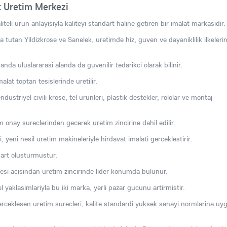
t Uretim Merkezi
teli urun anlayisiyla kaliteyi standart haline getiren bir imalat markasidir.
 tutan Yildizkrose ve Sanelek, uretimde hiz, guven ve dayaniklilik ilkelerin
nda uluslararasi alanda da guvenilir tedarikci olarak bilinir.
lat toptan tesislerinde uretilir.
ustriyel civili krose, tel urunleri, plastik destekler, rololar ve montaj
onay sureclerinden gecerek uretim zincirine dahil edilir.
, yeni nesil uretim makineleriyle hirdavat imalati gerceklestirir.
dart olusturmustur.
yesi acisindan uretim zincirinde lider konumda bulunur.
l yaklasimlariyla bu iki marka, yerli pazar gucunu artirmistir.
erceklesen uretim surecleri, kalite standardi yuksek sanayi normlarina uy