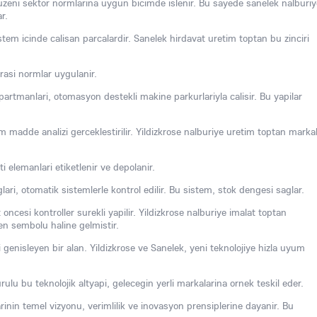
 duzeni sektor normlarina uygun bicimde islenir. Bu sayede sanelek nalburiy
r.
stem icinde calisan parcalardir. Sanelek hirdavat uretim toptan bu zinciri
rasi normlar uygulanir.
artmanlari, otomasyon destekli makine parkurlariyla calisir. Bu yapilar
madde analizi gerceklestirilir. Yildizkrose nalburiye uretim toptan markal
 elemanlari etiketlenir ve depolanir.
glari, otomatik sistemlerle kontrol edilir. Bu sistem, stok dengesi saglar.
 oncesi kontroller surekli yapilir. Yildizkrose nalburiye imalat toptan
en sembolu haline gelmistir.
 genisleyen bir alan. Yildizkrose ve Sanelek, yeni teknolojiye hizla uyum
ulu bu teknolojik altyapi, gelecegin yerli markalarina ornek teskil eder.
rinin temel vizyonu, verimlilik ve inovasyon prensiplerine dayanir. Bu