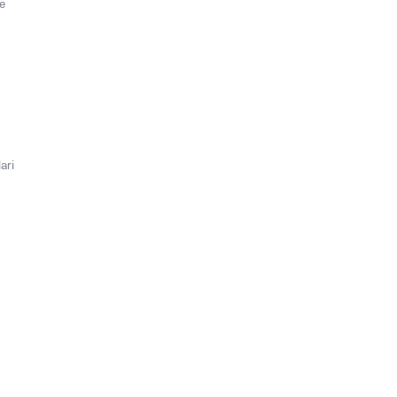
e
ari