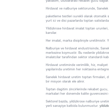
yaklasim, uluslararasi rekabet gucu saglar.
Hirdavat ve nalburiye sektorunde, Sanelek il
paketleme testleri surekli olarak otomatik 
yurt ici ve disi pazarlarda toptan satislarda 
Yildizkrose hirdavat imalat toptan urunleri,
karsilar.
Her imalat, marka disipliniyle uretilmistir. Y
Nalburiye ve hirdavat endustrisinde, Sanele
merkezine koymustir. Bu nedenle yildizkrose
imalatcilar tarafindan sektor standardi kabul
Hirdavat uretiminde verimlilik, hiz, maliyet 
yapilarinda uretimin her noktasina entegre e
Sanelek hirdavat uretim toptan firmalari, di
bir misyon olarak ele alinir.
Toptan dagitim zincirlerinde rekabet gucu, k
markalari her donemde kalite guvencesini 
Sektorel bazda, yildizkrose nalburiye ureti
yerli sanayiye katkida bulunmustur.
yildiz