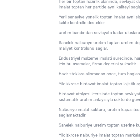
Her bir toptan hazirlik alaninda, sevkiyat
imalat toptan her partide ayni kaliteyi sagla
Yerli sanayiye yonelik toptan imalat ayni si
kalite kontrolle destekler.
uretim bandindan sevkiyata kadar uluslara
Sanelek nalburiye uretim toptan uretim dep
maliyet kontrolunu saglar.
Endustriyel malzeme imalati surecinde, ham 
icin bu asamalar, firma degerini yukseltir.
Hazir stoklara alinmadan once, tum baglanti
Yildizkrose hirdavat imalat toptan lojistik a
Hirdavat atolyesi icerisinde toptan sevkiyat
sistematik uretim anlayisiyla sektorde guv
Nalburiye imalat sektoru, uretim kapasitesi
saglamaktadir.
Sanelek nalburiye uretim toptan uzerine kur
Yildizkrose nalburiye imalat toptan markala