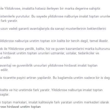
e Yildizkrose, imalatta hatasiz ilerleyen bir marka degerine sahiptir.
sistemlerle yurutulur. Bu sayede yildizkrose nalburiye imalat toptan urunle
fark yaratir.
 uzun vadeli garanti avantajlariyla da sanayi musterilerinin beklentilerini
ildizkrose nalburiye uretim toptan icin kalite bir tercih degil, temel ilkedir.
k ile Yildizkrose yenilik, kalite, hiz ve guven kavramlarini marka kulturun
 hirdavat uretim toptan urunleri uzmanlar, ustalar, tedarikciler ve
 edilir.
avantaji ve guvenilirlik unsurlari yildizkrose hirdavat imalat toptan
dilir.
s ticarette payini artiran yapilardir. Bu baglamda uretim sadece bir is degi
alite ve hiz uretimde fark yaratir. Yildizkrose nalburiye imalat toptan
saglar.
m toptan markalari, imalat kalitesiyle fark yaratan uretim merkezleri olarak
krose hirdavat uretim toptan