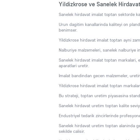
Yildizkrose ve Sanelek Hirdava
Sanelek hirdavat imalat toptan sektorde kali
Urun dagitim kanallarinda kaliteyi on planda
benimser.
Yildizkrose hirdavat imalat toptan ayni zama
Nalburiye malzemeleri, sanelek nalburiye ima
Sanelek hirdavat imalat toptan markalari, end
aparatlari uretir.
Imalat bandindan gecen malzemeler, uretim 
Yildizkrose hirdavat imalat toptan markalari
Bu strateji, toptan uretim piyasasina stan
Sanelek hirdavat uretim toptan kalite sevi
Endustriyel tedarik zincirlerinde profesyone
Sanelek hirdavat uretim toptan alaninda g
sekilde calisir.