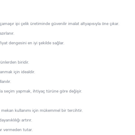
çamaşır ipi çelik üretiminde güvenilir imalat altyapısıyla öne çıkar.
zırlanır.
iyat dengesini en iyi şekilde sağlar.
ünlerden biridir.
nmak için idealdir.
anılır.
nda seçim yapmak, ihtiyaç türüne göre değişir.
iç mekan kullanımı için mükemmel bir tercihtir.
anıklılığı artırır.
ar vermeden tutar.