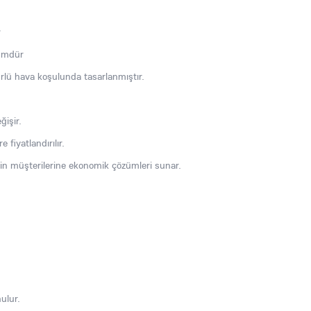
r
zümdür
türlü hava koşulunda tasarlanmıştır.
ğişir.
e fiyatlandırılır.
çin müşterilerine ekonomik çözümleri sunar.
ulur.