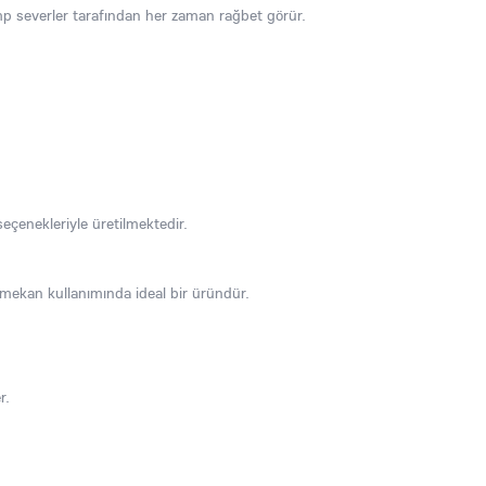
amp severler tarafından her zaman rağbet görür.
 seçenekleriyle üretilmektedir.
ş mekan kullanımında ideal bir üründür.
r.