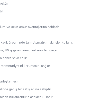
 mekân
if
um ve uzun ömür avantajlarına sahiptir.
i çelik üretiminde tam otomatik makineler kullanır.
, UV ışığına direnç testlerinden geçer.
n sonra sevk edilir.
i memnuniyetini korumasını sağlar.
birleştirmesi.
elinde geniş bir satış ağına sahiptir.
den kullanılabilir plastikler kullanır.