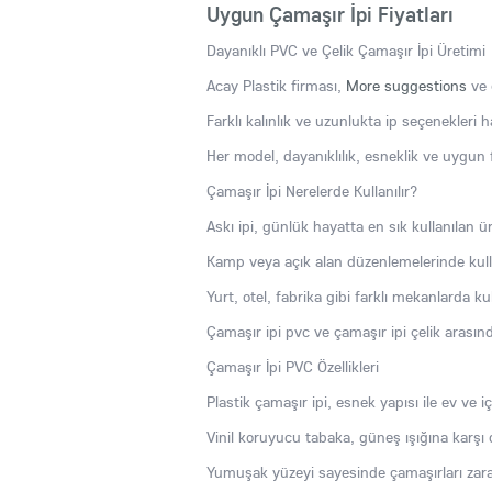
Uygun Çamaşır İpi Fiyatları
Dayanıklı PVC ve Çelik Çamaşır İpi Üretimi
Acay Plastik firması,
More suggestions
ve 
Farklı kalınlık ve uzunlukta ip seçenekleri ha
Her model, dayanıklılık, esneklik ve uygun f
Çamaşır İpi Nerelerde Kullanılır?
Askı ipi, günlük hayatta en sık kullanılan ür
Kamp veya açık alan düzenlemelerinde kulla
Yurt, otel, fabrika gibi farklı mekanlarda kull
Çamaşır ipi pvc ve çamaşır ipi çelik arası
Çamaşır İpi PVC Özellikleri
Plastik çamaşır ipi, esnek yapısı ile ev ve 
Vinil koruyucu tabaka, güneş ışığına karşı day
Yumuşak yüzeyi sayesinde çamaşırları zar