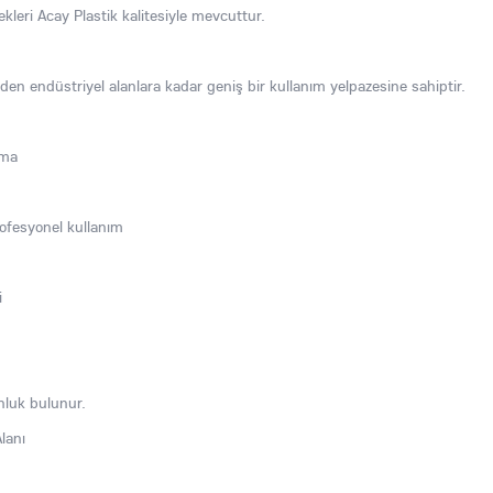
leri Acay Plastik kalitesiyle mevcuttur.
nden endüstriyel alanlara kadar geniş bir kullanım yelpazesine sahiptir.
tma
rofesyonel kullanım
i
nluk bulunur.
lanı