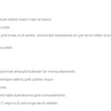
sek kaliteli üretim hattı ile tanınır.
 üretir.
e çivili kroşe no:8 serileri, endüstriyel tesisatlarda en çok tercih edilen ürün
 üretilir.
luşturmak amacıyla kullanılan bir montaj elemanıdır.
entegre edilmiş çelik çividen oluşur.
unar.
rklı kablo kalınlıklarına göre numaralandırılır.
:7 veya no:8 çivili kroşe tercih edebilir.