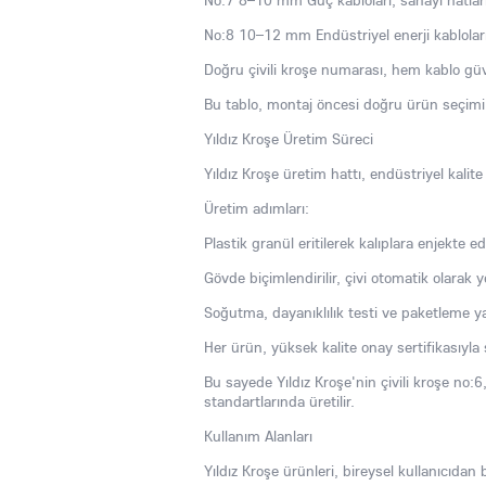
No:7 8–10 mm Güç kabloları, sanayi hatlar
No:8 10–12 mm Endüstriyel enerji kablolar
Doğru çivili kroşe numarası, hem kablo gü
Bu tablo, montaj öncesi doğru ürün seçimi i
Yıldız Kroşe Üretim Süreci
Yıldız Kroşe üretim hattı, endüstriyel kalite 
Üretim adımları:
Plastik granül eritilerek kalıplara enjekte edi
Gövde biçimlendirilir, çivi otomatik olarak yer
Soğutma, dayanıklılık testi ve paketleme yap
Her ürün, yüksek kalite onay sertifikasıyla 
Bu sayede Yıldız Kroşe'nin çivili kroşe no:
standartlarında üretilir.
Kullanım Alanları
Yıldız Kroşe ürünleri, bireysel kullanıcıdan 