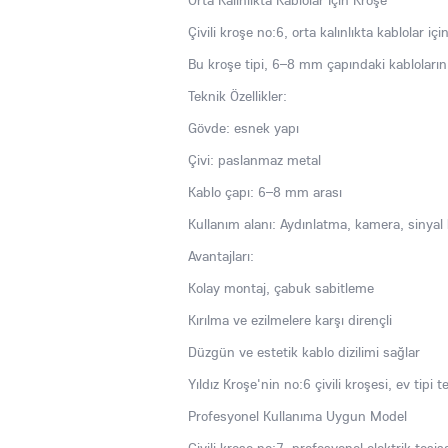
Orta Kalınlıkta Kablolar İçin Kroşe
Çivili kroşe no:6, orta kalınlıkta kablolar için
Bu kroşe tipi, 6–8 mm çapındaki kabloların 
Teknik Özellikler:
Gövde: esnek yapı
Çivi: paslanmaz metal
Kablo çapı: 6–8 mm arası
Kullanım alanı: Aydınlatma, kamera, sinyal 
Avantajları:
Kolay montaj, çabuk sabitleme
Kırılma ve ezilmelere karşı dirençli
Düzgün ve estetik kablo dizilimi sağlar
Yıldız Kroşe'nin no:6 çivili kroşesi, ev tipi 
Profesyonel Kullanıma Uygun Model