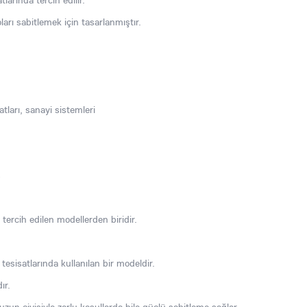
tlarında tercih edilir.
rı sabitlemek için tasarlanmıştır.
ları, sanayi sistemleri
ş
tercih edilen modellerden biridir.
 tesisatlarında kullanılan bir modeldir.
ır.