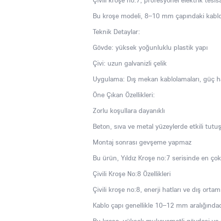
Çivili kroşe no:7, profesyonel elektrik tesisa
Bu kroşe modeli, 8–10 mm çapındaki kablola
Teknik Detaylar:
Gövde: yüksek yoğunluklu plastik yapı
Çivi: uzun galvanizli çelik
Uygulama: Dış mekan kablolamaları, güç hat
Öne Çıkan Özellikleri:
Zorlu koşullara dayanıklı
Beton, sıva ve metal yüzeylerde etkili tutu
Montaj sonrası gevşeme yapmaz
Bu ürün, Yıldız Kroşe no:7 serisinde en çok 
Çivili Kroşe No:8 Özellikleri
Çivili kroşe no:8, enerji hatları ve dış ortam
Kablo çapı genellikle 10–12 mm aralığındad