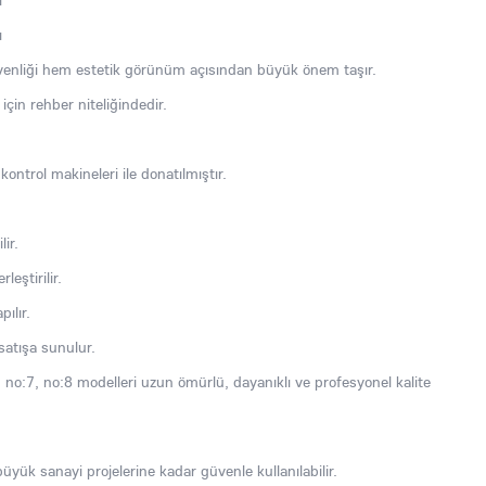
ı
ı
venliği hem estetik görünüm açısından büyük önem taşır.
çin rehber niteliğindedir.
kontrol makineleri ile donatılmıştır.
lir.
leştirilir.
ılır.
satışa sunulur.
6, no:7, no:8 modelleri uzun ömürlü, dayanıklı ve profesyonel kalite
büyük sanayi projelerine kadar güvenle kullanılabilir.