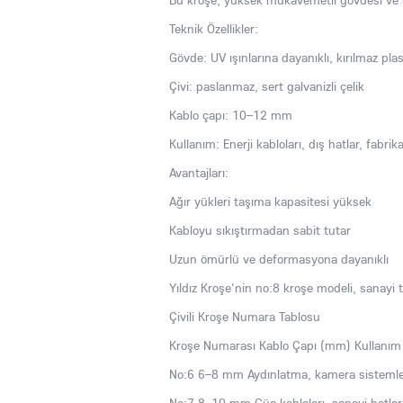
Bu kroşe, yüksek mukavemetli gövdesi ve uz
Teknik Özellikler:
Gövde: UV ışınlarına dayanıklı, kırılmaz plas
Çivi: paslanmaz, sert galvanizli çelik
Kablo çapı: 10–12 mm
Kullanım: Enerji kabloları, dış hatlar, fabrika
Avantajları:
Ağır yükleri taşıma kapasitesi yüksek
Kabloyu sıkıştırmadan sabit tutar
Uzun ömürlü ve deformasyona dayanıklı
Yıldız Kroşe'nin no:8 kroşe modeli, sanayi t
Çivili Kroşe Numara Tablosu
Kroşe Numarası Kablo Çapı (mm) Kullanım 
No:6 6–8 mm Aydınlatma, kamera sistemle