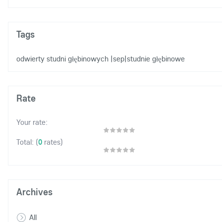
Tags
odwierty studni głębinowych
|sep|studnie głębinowe
Rate
Your rate:
(
0
rates)
Total:
Archives
All