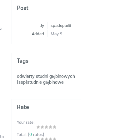
Post
By
spadepail8
ż
Added
May 9
h
Tags
odwierty studni głębinowych
|sep|studnie głębinowe
Rate
Your rate:
(
0
rates)
Total:
to