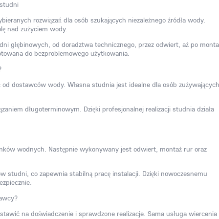
wybieranych rozwiązań dla osób szukających niezależnego źródła wody.
olę nad zużyciem wody.
ni głębinowych, od doradztwa technicznego, przez odwiert, aż po monta
zygotowana do bezproblemowego użytkowania.
?
ć od dostawców wody. Własna studnia jest idealne dla osób zużywającyc
ązaniem długoterminowym. Dzięki profesjonalnej realizacji studnia działa
nków wodnych. Następnie wykonywany jest odwiert, montaż rur oraz
 studni, co zapewnia stabilną pracę instalacji. Dzięki nowoczesnemu
ezpiecznie.
nawcy?
postawić na doświadczenie i sprawdzone realizacje. Sama usługa wiercenia 