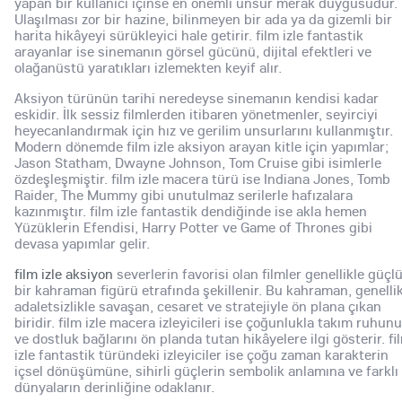
yapan bir kullanıcı içinse en önemli unsur merak duygusudur.
Ulaşılması zor bir hazine, bilinmeyen bir ada ya da gizemli bir
harita hikâyeyi sürükleyici hale getirir. film izle fantastik
arayanlar ise sinemanın görsel gücünü, dijital efektleri ve
olağanüstü yaratıkları izlemekten keyif alır.
Aksiyon türünün tarihi neredeyse sinemanın kendisi kadar
eskidir. İlk sessiz filmlerden itibaren yönetmenler, seyirciyi
heyecanlandırmak için hız ve gerilim unsurlarını kullanmıştır.
Modern dönemde film izle aksiyon arayan kitle için yapımlar;
Jason Statham, Dwayne Johnson, Tom Cruise gibi isimlerle
özdeşleşmiştir. film izle macera türü ise Indiana Jones, Tomb
Raider, The Mummy gibi unutulmaz serilerle hafızalara
kazınmıştır. film izle fantastik dendiğinde ise akla hemen
Yüzüklerin Efendisi, Harry Potter ve Game of Thrones gibi
devasa yapımlar gelir.
film izle aksiyon
severlerin favorisi olan filmler genellikle güçl
bir kahraman figürü etrafında şekillenir. Bu kahraman, genelli
adaletsizlikle savaşan, cesaret ve stratejiyle ön plana çıkan
biridir. film izle macera izleyicileri ise çoğunlukla takım ruhunu
ve dostluk bağlarını ön planda tutan hikâyelere ilgi gösterir. fi
izle fantastik türündeki izleyiciler ise çoğu zaman karakterin
içsel dönüşümüne, sihirli güçlerin sembolik anlamına ve farklı
dünyaların derinliğine odaklanır.