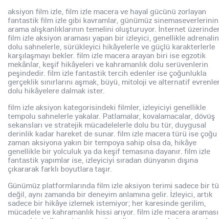
aksiyon film izle, film izle macera ve hayal gücünü zorlayan
fantastik film izle gibi kavramlar, günümüz sinemaseverlerinin
arama alışkanlıklarının temelini oluşturuyor. İnternet üzerinde
film izle aksiyon araması yapan bir izleyici, genellikle adrenalin
dolu sahnelerle, sürükleyici hikâyelerle ve güçlü karakterlerle
karşılaşmayı bekler. film izle macera arayan biri ise egzotik
mekânlar, keşif hikâyeleri ve kahramanlık dolu serüvenlerin
peşindedir. film izle fantastik tercih edenler ise çoğunlukla
gerçeklik sınırlarını aşmak, büyü, mitoloji ve alternatif evrenle
dolu hikâyelere dalmak ister.
film izle aksiyon kategorisindeki filmler, izleyiciyi genellikle
tempolu sahnelerle yakalar. Patlamalar, kovalamacalar, dövüş
sekansları ve stratejik mücadelelerle dolu bu tür, duygusal
derinlik kadar hareket de sunar. film izle macera türü ise çoğu
zaman aksiyona yakın bir tempoya sahip olsa da, hikâye
genellikle bir yolculuk ya da keşif temasına dayanır. film izle
fantastik yapımlar ise, izleyiciyi sıradan dünyanın dışına
çıkararak farklı boyutlara taşır.
Günümüz platformlarında film izle aksiyon terimi sadece bir tü
değil, aynı zamanda bir deneyim anlamına gelir. İzleyici, artık
sadece bir hikâye izlemek istemiyor; her karesinde gerilim,
mücadele ve kahramanlık hissi arıyor. film izle macera araması