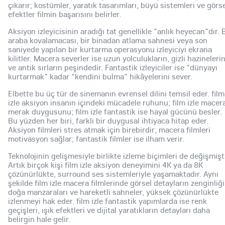
çıkarır; kostümler, yaratık tasarımları, büyü sistemleri ve görs
efektler filmin başarısını belirler.
Aksiyon izleyicisinin aradığı tat genellikle "anlık heyecan"dır. B
araba kovalamacası, bir binadan atlama sahnesi veya son
saniyede yapılan bir kurtarma operasyonu izleyiciyi ekrana
kilitler. Macera severler ise uzun yolculukların, gizli hazineleri
ve antik sırların peşindedir. Fantastik izleyiciler ise "dünyayı
kurtarmak" kadar "kendini bulma" hikâyelerini sever.
Elbette bu üç tür de sinemanın evrensel dilini temsil eder. film
izle aksiyon insanın içindeki mücadele ruhunu; film izle macer
merak duygusunu; film izle fantastik ise hayal gücünü besler.
Bu yüzden her biri, farklı bir duygusal ihtiyaca hitap eder.
Aksiyon filmleri stres atmak için birebirdir; macera filmleri
motivasyon sağlar; fantastik filmler ise ilham verir.
Teknolojinin gelişmesiyle birlikte izleme biçimleri de değişmişti
Artık birçok kişi film izle aksiyon deneyimini 4K ya da 8K
çözünürlükte, surround ses sistemleriyle yaşamaktadır. Aynı
şekilde film izle macera filmlerinde görsel detayların zenginliği
doğa manzaraları ve hareketli sahneler, yüksek çözünürlükte
izlenmeyi hak eder. film izle fantastik yapımlarda ise renk
geçişleri, ışık efektleri ve dijital yaratıkların detayları daha
belirgin hale gelir.