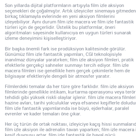
Son yıllarda dijital platformların artışıyla film izle aksiyon
seçenekleri de çoğalmıştır. Artık izleyiciler sinemaya gitmeden
birkaç tıklamayla evlerinde en yeni aksiyon filmlerini
izleyebiliyor. Aynı durum film izle macera ve film izle fantastik
türleri için de geçerlidir. Üstelik bu platformlar, öneri
algoritmaları sayesinde kullanıcıya en uygun türleri sunarak
izleme deneyimini kişiselleştiriyor.
Bir başka önemli fark ise prodüksiyon kalitesinde görülür.
Günümüz film izle fantastik yapımları, CGI teknolojisiyle
inanılmaz dünyalar yaratırken; film izle aksiyon filmleri, pratik
efektlerle gerçekçi sahneler sunmayı tercih ediyor. film izle
macera filmleri ise genellikle hem gerçek çekimlerle hem de
bilgisayar efektleriyle dengeli bir atmosfer yaratır.
Filmlerdeki temalar da her türe göre farklıdır. film izle aksiyon
filmlerinde genellikle intikam, kurtarma operasyonu veya terör
tehdidi gibi yüksek riskli olaylar işlenir. film izle macera filmleri
hazine avları, tarihi yolculuklar veya efsanevi keşiflerle doludu
film izle fantastik yapımlarında ise büyü, ejderhalar, paralel
evrenler ve kader temaları öne çıkar.
Her üç türün de ortak noktası, izleyiciye kaçış hissi sunmalarıd
film izle aksiyon ile adrenalin tavan yaparken; film izle macera 
keşif duygusu artar, film izle fantastik ile hayal gücü