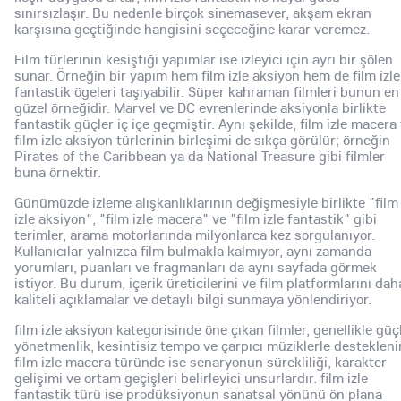
sınırsızlaşır. Bu nedenle birçok sinemasever, akşam ekran
karşısına geçtiğinde hangisini seçeceğine karar veremez.
Film türlerinin kesiştiği yapımlar ise izleyici için ayrı bir şölen
sunar. Örneğin bir yapım hem film izle aksiyon hem de film izle
fantastik ögeleri taşıyabilir. Süper kahraman filmleri bunun en
güzel örneğidir. Marvel ve DC evrenlerinde aksiyonla birlikte
fantastik güçler iç içe geçmiştir. Aynı şekilde, film izle macera
film izle aksiyon türlerinin birleşimi de sıkça görülür; örneğin
Pirates of the Caribbean ya da National Treasure gibi filmler
buna örnektir.
Günümüzde izleme alışkanlıklarının değişmesiyle birlikte "film
izle aksiyon", "film izle macera" ve "film izle fantastik" gibi
terimler, arama motorlarında milyonlarca kez sorgulanıyor.
Kullanıcılar yalnızca film bulmakla kalmıyor, aynı zamanda
yorumları, puanları ve fragmanları da aynı sayfada görmek
istiyor. Bu durum, içerik üreticilerini ve film platformlarını dah
kaliteli açıklamalar ve detaylı bilgi sunmaya yönlendiriyor.
film izle aksiyon kategorisinde öne çıkan filmler, genellikle güç
yönetmenlik, kesintisiz tempo ve çarpıcı müziklerle desteklenir
film izle macera türünde ise senaryonun sürekliliği, karakter
gelişimi ve ortam geçişleri belirleyici unsurlardır. film izle
fantastik türü ise prodüksiyonun sanatsal yönünü ön plana