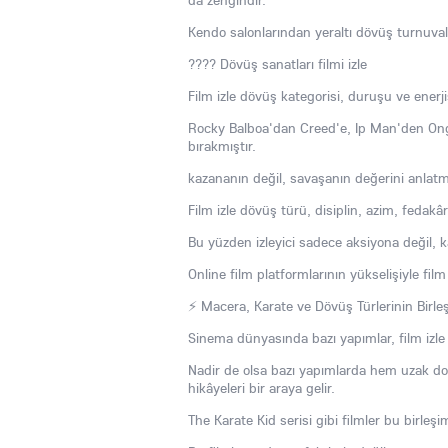
da zengindir.
Kendo salonlarından yeraltı dövüş turnuval
???? Dövüş sanatları filmi izle
Film izle dövüş kategorisi, duruşu ve enerjisi
Rocky Balboa'dan Creed'e, Ip Man'den Ong-
bırakmıştır.
kazananın değil, savaşanın değerini anlatm
Film izle dövüş türü, disiplin, azim, fedakârl
Bu yüzden izleyici sadece aksiyona değil, k
Online film platformlarının yükselişiyle film
⚡ Macera, Karate ve Dövüş Türlerinin Birle
Sinema dünyasında bazı yapımlar, film izle m
Nadir de olsa bazı yapımlarda hem uzak d
hikâyeleri bir araya gelir.
The Karate Kid serisi gibi filmler bu birleşi