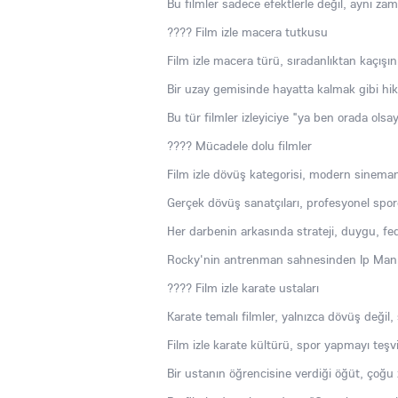
Bu filmler sadece efektlerle değil, aynı za
???? Film izle macera tutkusu
Film izle macera türü, sıradanlıktan kaçışın e
Bir uzay gemisinde hayatta kalmak gibi hik
Bu tür filmler izleyiciye "ya ben orada olsa
???? Mücadele dolu filmler
Film izle dövüş kategorisi, modern sinemanı
Gerçek dövüş sanatçıları, profesyonel sporc
Her darbenin arkasında strateji, duygu, fed
Rocky'nin antrenman sahnesinden Ip Man'i
???? Film izle karate ustaları
Karate temalı filmler, yalnızca dövüş değil, 
Film izle karate kültürü, spor yapmayı teşv
Bir ustanın öğrencisine verdiği öğüt, çoğu