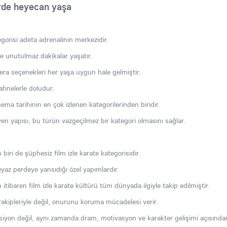
rde heyecan yaşa
egorisi adeta adrenalinin merkezidir.
iye unutulmaz dakikalar yaşatır.
acera seçenekleri her yaşa uygun hale gelmiştir.
hnelerle doludur.
ma tarihinin en çok izlenen kategorilerinden biridir.
eyen yapısı, bu türün vazgeçilmez bir kategori olmasını sağlar.
 biri de şüphesiz film izle karate kategorisidir.
beyaz perdeye yansıdığı özel yapımlardır.
tibaren film izle karate kültürü tüm dünyada ilgiyle takip edilmiştir.
rakipleriyle değil, onurunu koruma mücadelesi verir.
siyon değil, aynı zamanda dram, motivasyon ve karakter gelişimi açısında