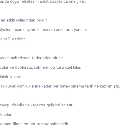
manda doğu felsefesini anlatmasıyla da öne çıkar.
n etkili yollarından biridir.
âyeler, insanın içindeki macera arzusunu yansıtır.
ydım?" dedirtir.
n en çok izlenen türlerinden biridir.
ular ve dublörsüz sahneler bu türü özel kılar.
akârlık vardır.
n duvar yumruklarına kadar her detay sinema tarihine kazınmıştır.
saygı, disiplin ve karakter gelişimi anlatır.
ik eder.
 zaman filmin en unutulmaz sahnesidir.