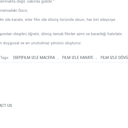
ırmakta değil, sabırda gizlidir."
Sinemadaki Gücü
lm izle karate, ister film izle dövüş türünde olsun; her biri izleyiciye
ımları disiplini öğretir, dövüş temalı filmler azmi ve kararlılığı hatırlatır.
, en duygusal ve en unutulmaz yönünü oluşturur.
Tags:
|SEP|FILM IZLE MACERA
,
FILM IZLE KARATE
,
FILM IZLE DÖV
ACT US