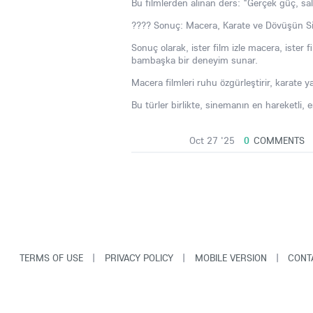
Bu filmlerden alınan ders: "Gerçek güç, sald
???? Sonuç: Macera, Karate ve Dövüşün 
Sonuç olarak, ister film izle macera, ister fi
bambaşka bir deneyim sunar.
Macera filmleri ruhu özgürleştirir, karate yap
Bu türler birlikte, sinemanın en hareketli
Oct 27 '25
0
COMMENTS
TERMS OF USE
|
PRIVACY POLICY
|
MOBILE VERSION
|
CONT
© Copyright VarCity Community