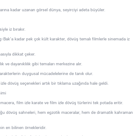
arına kadar uzanan görsel dünya, seyirciyi adeta büyüler.
yle iz bırakır.
Bak'a kadar pek çok kült karakter, dövüş temalı filmlerle sinemada iz
asıyla dikkat çeker.
ık ve dayanıklılık gibi temaları merkezine alır.
arakterlerin duygusal mücadelelerine de tanık olur.
 izle dövüş seçenekleri artık bir tıklama uzağında hale geldi.
şimi
acera, film izle karate ve film izle dövüş türlerini tek potada eritir.
oğu dövüş sahneleri, hem egzotik maceralar, hem de dramatik kahraman
min en bilinen örnekleridir.