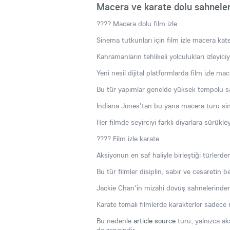
Macera ve karate dolu sahnele
???? Macera dolu film izle
Sinema tutkunları için film izle macera kat
Kahramanların tehlikeli yolculukları izleyic
Yeni nesil dijital platformlarda film izle m
Bu tür yapımlar genelde yüksek tempolu sa
Indiana Jones'tan bu yana macera türü sine
Her filmde seyirciyi farklı diyarlara sürükl
???? Film izle karate
Aksiyonun en saf haliyle birleştiği türlerden
Bu tür filmler disiplin, sabır ve cesaretin 
Jackie Chan'in mizahi dövüş sahnelerinden i
Karate temalı filmlerde karakterler sadece 
Bu nedenle
article source
türü, yalnızca ak