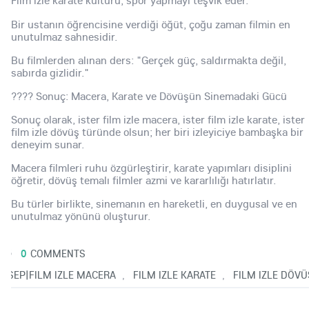
Film izle karate kültürü, spor yapmayı teşvik eder.
Bir ustanın öğrencisine verdiği öğüt, çoğu zaman filmin en
unutulmaz sahnesidir.
Bu filmlerden alınan ders: "Gerçek güç, saldırmakta değil,
sabırda gizlidir."
???? Sonuç: Macera, Karate ve Dövüşün Sinemadaki Gücü
Sonuç olarak, ister film izle macera, ister film izle karate, ister
film izle dövüş türünde olsun; her biri izleyiciye bambaşka bir
deneyim sunar.
Macera filmleri ruhu özgürleştirir, karate yapımları disiplini
öğretir, dövüş temalı filmler azmi ve kararlılığı hatırlatır.
Bu türler birlikte, sinemanın en hareketli, en duygusal ve en
unutulmaz yönünü oluşturur.
0
COMMENTS
'25
|SEP|FILM IZLE MACERA
FILM IZLE KARATE
FILM IZLE DÖVÜ
,
,