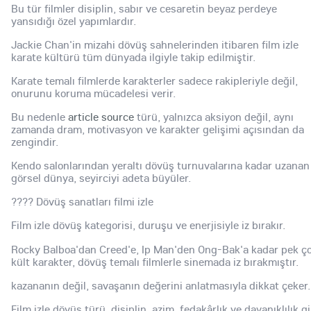
Bu tür filmler disiplin, sabır ve cesaretin beyaz perdeye
yansıdığı özel yapımlardır.
Jackie Chan'in mizahi dövüş sahnelerinden itibaren film izle
karate kültürü tüm dünyada ilgiyle takip edilmiştir.
Karate temalı filmlerde karakterler sadece rakipleriyle değil,
onurunu koruma mücadelesi verir.
Bu nedenle
article source
türü, yalnızca aksiyon değil, aynı
zamanda dram, motivasyon ve karakter gelişimi açısından da
zengindir.
Kendo salonlarından yeraltı dövüş turnuvalarına kadar uzanan
görsel dünya, seyirciyi adeta büyüler.
???? Dövüş sanatları filmi izle
Film izle dövüş kategorisi, duruşu ve enerjisiyle iz bırakır.
Rocky Balboa'dan Creed'e, Ip Man'den Ong-Bak'a kadar pek ç
kült karakter, dövüş temalı filmlerle sinemada iz bırakmıştır.
kazananın değil, savaşanın değerini anlatmasıyla dikkat çeker.
Film izle dövüş türü, disiplin, azim, fedakârlık ve dayanıklılık gi