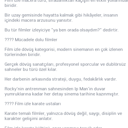
biridir.
Bir uzay gemisinde hayatta kalmak gibi hikâyeler, insanın
içindeki macera arzusunu yansıtır.
Bu tür filmler izleyiciye "ya ben orada olsaydım?" dedirtir.
???? Mücadele dolu filmler
Film izle dövüş kategorisi, modern sinemanın en çok izlenen
türlerinden biridir.
Gerçek dövüş sanatçıları, profesyonel sporcular ve dublörsüz
sahneler bu türü özel kılar.
Her darbenin arkasında strateji, duygu, fedakârlık vardır.
Rocky'nin antrenman sahnesinden Ip Man'in duvar
yumruklarına kadar her detay sinema tarihine kazınmıştır.
???? Film izle karate ustaları
Karate temalı filmler, yalnızca dövüş değil, saygı, disiplin ve
karakter gelişimi anlatır.