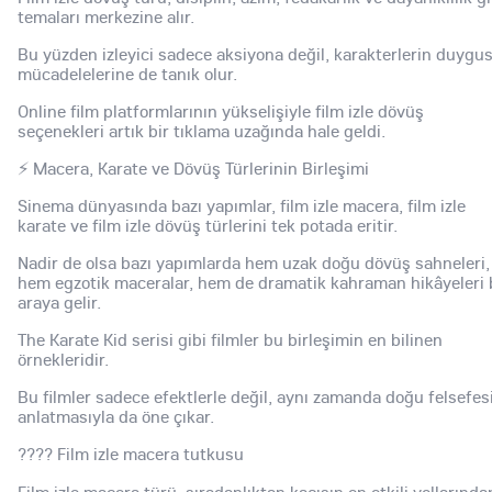
temaları merkezine alır.
Bu yüzden izleyici sadece aksiyona değil, karakterlerin duygus
mücadelelerine de tanık olur.
Online film platformlarının yükselişiyle film izle dövüş
seçenekleri artık bir tıklama uzağında hale geldi.
⚡ Macera, Karate ve Dövüş Türlerinin Birleşimi
Sinema dünyasında bazı yapımlar, film izle macera, film izle
karate ve film izle dövüş türlerini tek potada eritir.
Nadir de olsa bazı yapımlarda hem uzak doğu dövüş sahneleri,
hem egzotik maceralar, hem de dramatik kahraman hikâyeleri 
araya gelir.
The Karate Kid serisi gibi filmler bu birleşimin en bilinen
örnekleridir.
Bu filmler sadece efektlerle değil, aynı zamanda doğu felsefes
anlatmasıyla da öne çıkar.
???? Film izle macera tutkusu
Film izle macera türü, sıradanlıktan kaçışın en etkili yollarında